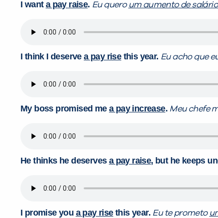
I want
a pay raise
.
Eu quero
um aumento de salári
I think I deserve
a pay rise
this year.
Eu acho que e
My boss promised me
a pay increase
.
Meu chefe 
He thinks he deserves
a pay raise
, but he keeps u
I promise you
a pay rise
this year.
Eu te prometo
u