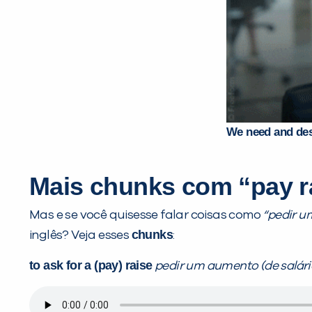
We need and des
Mais chunks com “pay r
Mas e se você quisesse falar coisas como
“pedir 
chunks
inglês? Veja esses
:
to ask for a (pay) raise
pedir um aumento (de salári