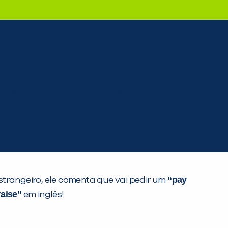
“pay
trangeiro, ele comenta que vai pedir um
raise”
em inglês!