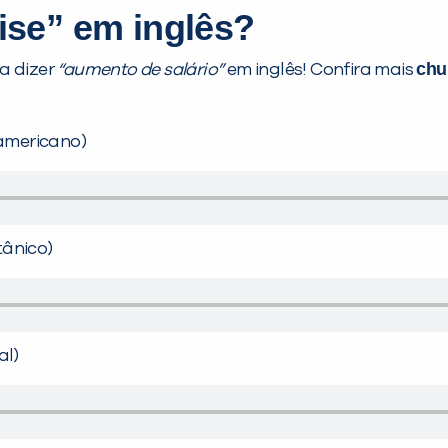
aise” em inglês?
ch
a dizer
“aumento de salário”
em inglês! Confira mais
 americano)
itânico)
al)