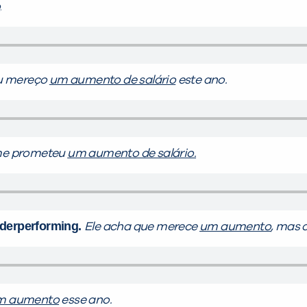
o
.
u mereço
um aumento de salário
este ano.
me prometeu
um aumento de salário.
nderperforming.
Ele acha que merece
um aumento
, mas 
m aumento
esse ano.