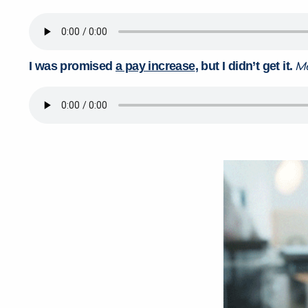
I was promised
a pay increase
, but I didn’t get it.
M