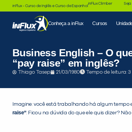
inFlux Climber
Seja
inFlux - Curso de Inglês e Curso de Espanhol
Conheça a inFlux
Cursos
Unidad
Business English – O que
“pay raise” em inglês?
Tempo de leitura:
Thiago Tasep
21/03/1980
Imagine: você está trabalhando há algum tempo e
raise”
. Ficou na dúvida do que ele quis dizer? Não