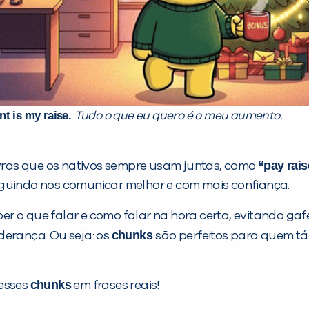
ant is my raise.
Tudo o que eu quero é o meu aumento.
“pay rais
ras que os nativos sempre usam juntas, como
eguindo nos comunicar melhor e com mais confiança.
r o que falar e como falar na hora certa, evitando gaf
chunks
derança. Ou seja: os
são perfeitos para quem tá
chunks
 esses
em frases reais!