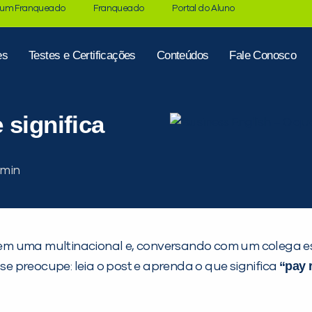
 um Franqueado
Franqueado
Portal do Aluno
es
Testes e Certificações
Conteúdos
Fale Conosco
 significa
m uma multinacional e, conversando com um colega es
“pay 
 se preocupe: leia o post e aprenda o que significa