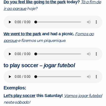
Do you feel like going to the park
today?
Tá a fim de
ir ao parque
hoje?
We went to the park
and had a picnic.
Fomos ao
parque
e fizemos um piquenique.
to play soccer
–
jogar futebol
Exemplos:
Let’s play soccer
this Saturday!
Vamos jogar futebol
neste sábado!