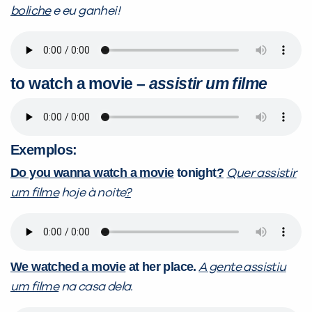
boliche
e eu ganhei!
to watch a movie
–
assistir um filme
Exemplos:
Do you wanna watch a movie
tonight
?
Quer assistir
um filme
hoje à noite
?
We watched a movie
at her place.
A gente assistiu
um filme
na casa dela.