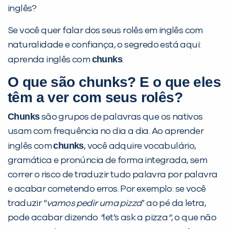
inglês?
Se você quer falar dos seus rolês em inglês com
naturalidade e confiança, o segredo está aqui:
chunks
aprenda inglês com
.
O que são
chunks
? E o que eles
têm a ver com seus rolês?
Chunks
são grupos de palavras que os nativos
PEÇA UMA DEMONSTRAÇÃO DE MÉTODO
usam com frequência no dia a dia. Ao aprender
chunks
inglês com
, você adquire vocabulário,
gramática e pronúncia de forma integrada, sem
Desculpe!
correr o risco de traduzir tudo palavra por palavra
Não encontramos nenhuma unidade
e acabar cometendo erros. Por exemplo: se você
inFlux nesta cidade ou bairro que
traduzir “
vamos pedir uma pizza
” ao pé da letra,
você digitou.
pode acabar dizendo
“
let’s ask a pizza
“
, o que não