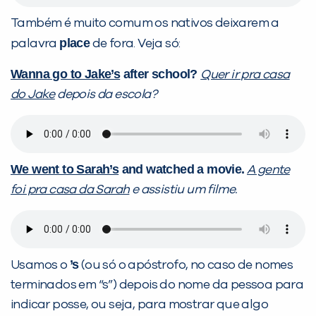
Também é muito comum os nativos deixarem a
place
palavra
de fora. Veja só:
Wanna go to Jake’s
after school?
Quer ir pra casa
do Jake
depois da escola?
We went to Sarah’s
and watched a movie.
A gente
foi pra casa da Sarah
e assistiu um filme.
’s
Usamos o
(ou só o apóstrofo, no caso de nomes
terminados em “s”) depois do nome da pessoa para
indicar posse, ou seja, para mostrar que algo