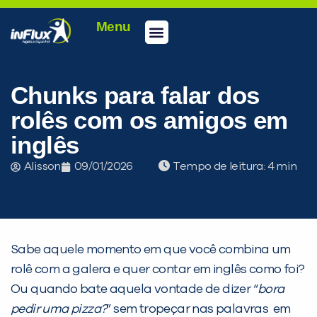
Menu
Conheça a inFlux
Testes e Certificações
Fale Conosco
Portal do aluno
inFlux Climber
Seja um franqueado
Chunks para falar dos
rolês com os amigos em
inglês
Alisson
09/01/2026
Tempo de leitura:
Sabe aquele momento em que você combina um
rolê com a galera e quer contar em inglês como foi?
Ou quando bate aquela vontade de dizer “
bora
pedir uma pizza?
” sem tropeçar nas palavras em