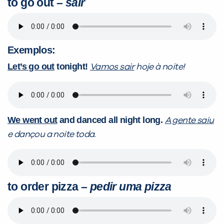
to go out
–
sair
Você é aluno inFlux?
Sim
Não
Exemplos:
Let’s go out
tonight!
Vamos sair
hoje à noite!
VOLTAR
We went out
and danced all night long.
A gente saiu
e dançou a noite toda.
to order pizza
–
pedir uma pizza