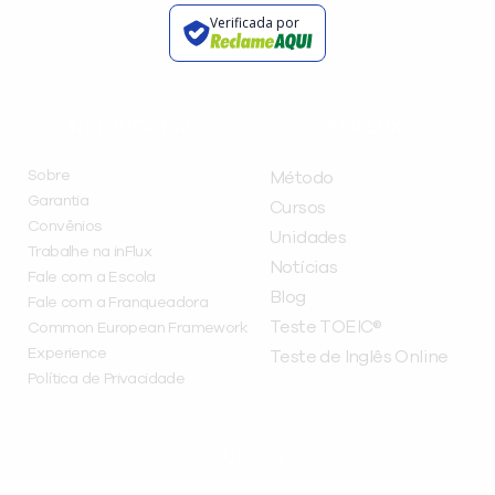
Verificada por
INSTITUCIONAL
A INFLUX
Sobre
Método
Garantia
Cursos
Convênios
Unidades
Trabalhe na inFlux
Notícias
Fale com a Escola
Blog
Fale com a Franqueadora
Teste TOEIC®
Common European Framework
Experience
Teste de Inglês Online
Política de Privacidade
CURSOS