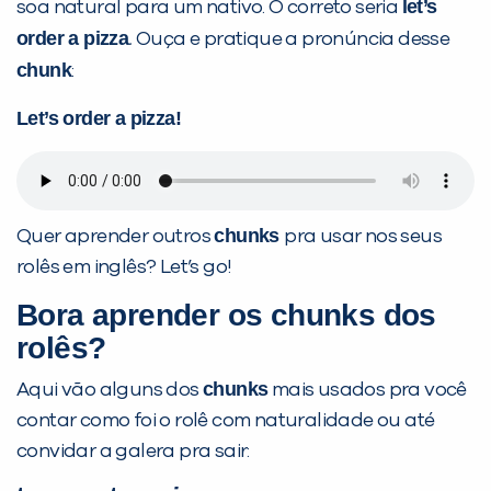
let’s
soa natural para um nativo. O correto seria
order a pizza
.
Ouça e pratique a pronúncia desse
chunk
:
Let’s order a pizza!
Preencha com seus dados abaixo e
chunks
Quer aprender outros
pra usar nos seus
já vamos te colocar em contato
rolês em inglês? Let’s go!
com a
:
Bora aprender os
chunks
dos
rolês?
chunks
Aqui vão alguns dos
mais usados pra você
contar como foi o rolê com naturalidade ou até
convidar a galera pra sair: