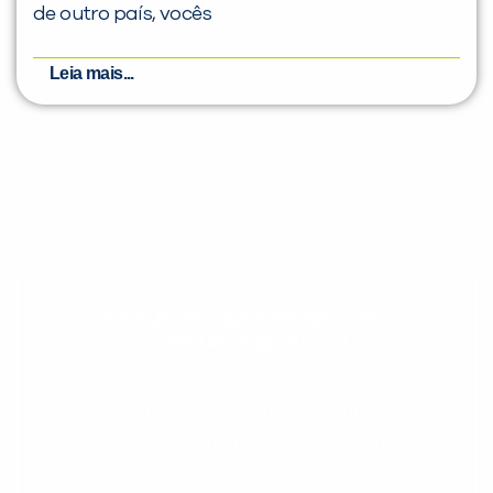
de outro país, vocês
Leia mais...
Evolua seu aprendizado com
conteúdos gratuitos!
Cadastre-se e receba conteúdos que
aceleram seu aprendizado de inglês e
espanhol, com dicas práticas e materiais
gratuitos para evoluir no idioma todos os