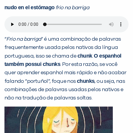
nudo en el estómago
frio na barriga
PEÇA UMA DEMONSTRAÇÃO DE MÉTODO
Desculpe!
“
Frio na barriga
” é uma combinação de palavras
Não encontramos nenhuma unidade
frequentemente usada pelos nativos da língua
inFlux nesta cidade ou bairro que
chunk
O espanhol
portuguesa, isso se chama de
.
você digitou.
também possui
chunks
. Por esta razão, se você
quer aprender espanhol mais rápido e não acabar
chunks
falando “portuñol”, foque nos
, ou seja, nas
combinações de palavras usadas pelos nativos e
não na tradução de palavras soltas.