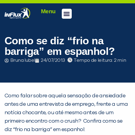
Menu
Conheça a inFlux
Testes e Certificações
Fale Conosco
Portal do aluno
inFlux Climber
Seja um franqueado
Como se diz “frio na
barriga” em espanhol?
Bruna Iubel
24/07/2013
Tempo de leitura:
Como falar sobre aquela sensação de ansiedade
antes de uma entrevista de emprego, frente a uma
notícia chocante, ou até mesmo antes de um
primeiro encontro com o crush? Confira como se
diz “frio na barriga” em espanhol: