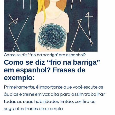
Preencha com seus dados abaixo e
já vamos te colocar em contato
com a
:
Como se diz "frio na barriga" em espanhol?
Como se diz “frio na barriga”
em espanhol? Frases de
Você é aluno inFlux?
exemplo:
Sim
Não
Primeiramente, é importante que você escute os
áudios e treine em voz alta para assim trabalhar
todas as suas habilidades. Então, confira as
seguintes frases de exemplo: