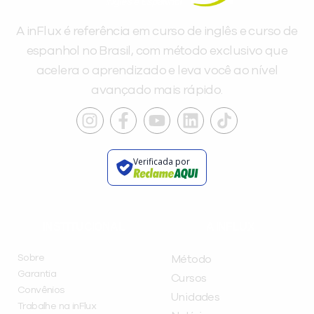
A inFlux é referência em curso de inglês e curso de
espanhol no Brasil, com método exclusivo que
acelera o aprendizado e leva você ao nível
avançado mais rápido.
Verificada por
INSTITUCIONAL
A INFLUX
Sobre
Método
Garantia
Cursos
Convênios
Unidades
Trabalhe na inFlux