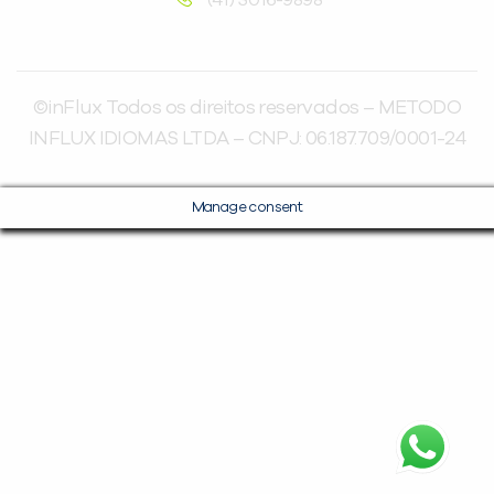
(41) 3016-9898
©inFlux Todos os direitos reservados – METODO
INFLUX IDIOMAS LTDA – CNPJ: 06.187.709/0001-24
Manage consent