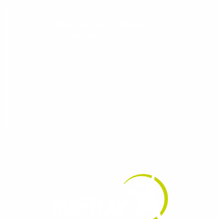
Evolua seu aprendizado com
conteúdos gratuitos!
Cadastre-se e receba conteúdos que
aceleram seu aprendizado de inglês e
espanhol, com dicas práticas e materiais
gratuitos para evoluir no idioma todos os
dias.