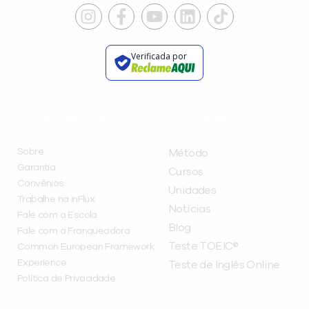
Verificada por
INSTITUCIONAL
A INFLUX
Sobre
Método
Garantia
Cursos
Convênios
Unidades
Trabalhe na inFlux
Notícias
Fale com a Escola
Blog
Fale com a Franqueadora
Teste TOEIC®
Common European Framework
Experience
Teste de Inglês Online
Política de Privacidade