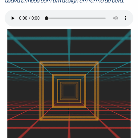
usava brincos com um design
em forma de pêra
.