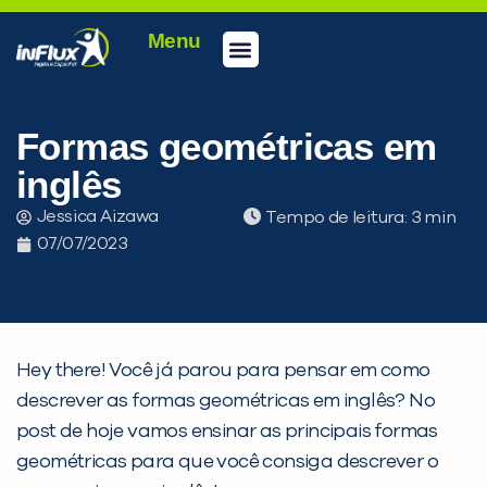
Menu
Conheça a inFlux
Testes e Certificações
Fale Conosco
Portal do aluno
inFlux Climber
Seja um franqueado
Formas geométricas em
inglês
Jessica Aizawa
Tempo de leitura:
07/07/2023
Hey there! Você já parou para pensar em como
descrever as formas geométricas em inglês? No
post de hoje vamos ensinar as principais formas
geométricas para que você consiga descrever o