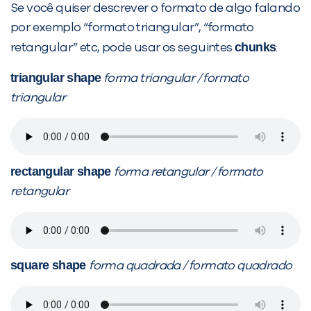
Se você quiser descrever o formato de algo falando
por exemplo “formato triangular”, “formato
chunks
retangular” etc, pode usar os seguintes
:
triangular shape
forma triangular / formato
Preencha com seus dados abaixo e
triangular
já vamos te colocar em contato
com a
:
rectangular shape
forma retangular / formato
retangular
square shape
forma quadrada / formato quadrado
Você é aluno inFlux?
Sim
Não