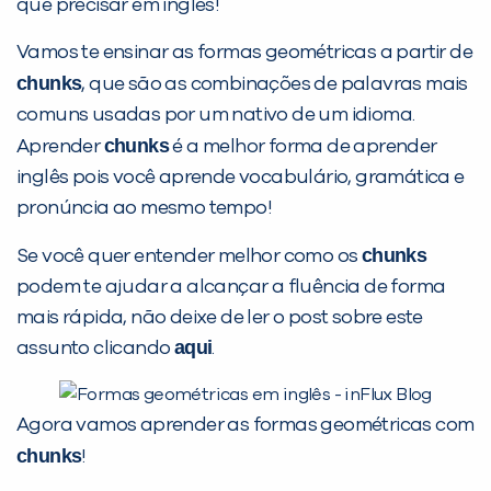
que precisar em inglês!
Vamos te ensinar as formas geométricas a partir de
chunks
, que são as combinações de palavras mais
comuns usadas por um nativo de um idioma.
chunks
Aprender
é a melhor forma de aprender
inglês pois você aprende vocabulário, gramática e
PEÇA UMA DEMONSTRAÇÃO DE MÉTODO
pronúncia ao mesmo tempo!
chunks
Se você quer entender melhor como os
Desculpe!
podem te ajudar a alcançar a fluência de forma
Não encontramos nenhuma unidade
mais rápida, não deixe de ler o post sobre este
inFlux nesta cidade ou bairro que
aqui
assunto clicando
.
você digitou.
Agora vamos aprender as formas geométricas com
chunks
!