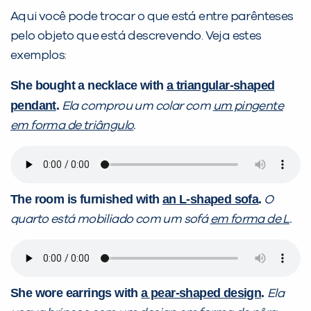
Aqui você pode trocar o que está entre parênteses
pelo objeto que está descrevendo. Veja estes
exemplos:
She bought a necklace with
a triangular-shaped
pendant
.
Ela comprou um colar com
um pingente
em forma de triângulo
.
The room is furnished with
an L-shaped sofa
.
O
quarto está mobiliado com um sofá
em forma de L
.
She wore earrings with
a pear-shaped design
.
Ela