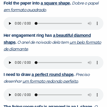
Fold the paper into
a square shape
.
Dobre o papel
em formato quadrado
.
Her engagement ring has
a beautiful diamond
shape
.
O anel de noivado dela tem
um belo formato
de diamante
.
I need to draw
a perfect round shape
.
Preciso
desenhar
um formato redondo perfeito
.
The living room sofa is arranged in
an L shape
.