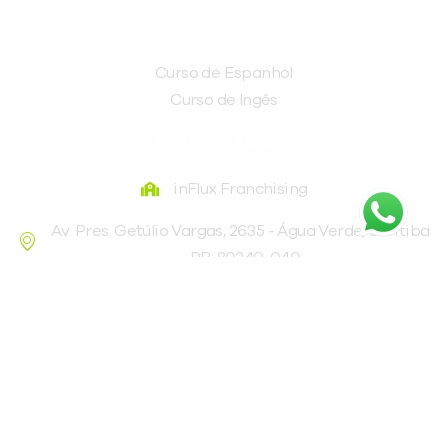
CURSOS
Curso de Espanhol
Curso de Ingês
FRANQUEADORA
inFlux Franchising
Av. Pres. Getúlio Vargas, 2635 - Água Verde, Curitiba
- PR, 80240-040
(41) 3016-9898
©inFlux Todos os direitos reservados – METODO
INFLUX IDIOMAS LTDA – CNPJ: 06.187.709/0001-24