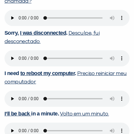
chamada?
Sorry,
I was disconnected
.
Desculpe, fui
desconectado.
I need
to reboot my computer
.
Preciso reiniciar meu
computador.
I’ll be back
in a minute.
Volto em um minuto.