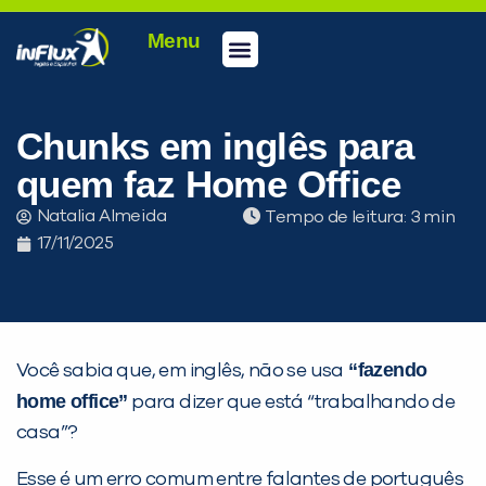
Menu
Conheça a inFlux
Testes e Certificações
Fale Conosco
Portal do aluno
inFlux Climber
Seja um franqueado
Chunks em inglês para
quem faz Home Office
Natalia Almeida
Tempo de leitura:
17/11/2025
“fazendo
Você sabia que, em inglês, não se usa
home office”
para dizer que está “trabalhando de
casa”?
Esse é um erro comum entre falantes de português