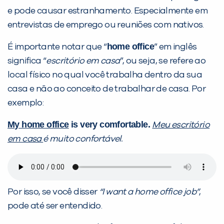
e pode causar estranhamento. Especialmente em
entrevistas de emprego ou reuniões com nativos.
home office
É importante notar que “
” em inglês
significa “
escritório em casa
”, ou seja, se refere ao
local físico no qual você trabalha dentro da sua
casa e não ao conceito de trabalhar de casa. Por
exemplo:
PEÇA UMA DEMONSTRAÇÃO DE MÉTODO
My home office
is very comfortable.
Meu escritório
em casa
é muito confortável.
Desculpe!
Não encontramos nenhuma unidade
inFlux nesta cidade ou bairro que
você digitou.
Por isso, se você disser
“I want a home office job”
,
pode até ser entendido.