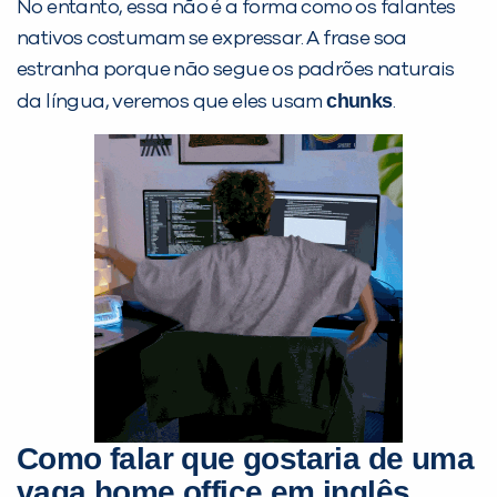
No entanto, essa não é a forma como os falantes
nativos costumam se expressar. A frase soa
estranha porque não segue os padrões naturais
chunks
da língua, veremos que eles usam
.
Preencha com seus dados abaixo e
já vamos te colocar em contato
com a
:
Como falar que gostaria de uma
vaga home office em inglês