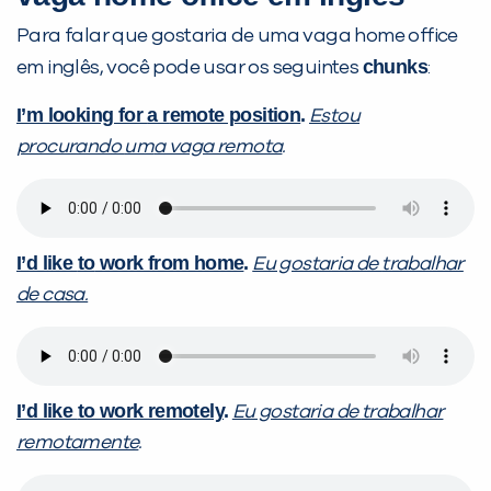
Você é aluno inFlux?
Para falar que gostaria de uma vaga home office
Sim
Não
chunks
em inglês, você pode usar os seguintes
:
I’m looking for
a r
emote position
.
Estou
procurando
um
a vaga remota
.
VOLTAR
I’d like
to
work from home
.
Eu gostaria de
trab
alhar
de casa.
I’d like
to
work remotely
.
Eu gostaria de
tra
balhar
remotamente
.