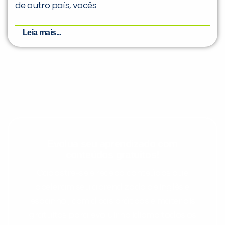
de outro país, vocês
Leia mais...
Evolua seu aprendizado com
conteúdos gratuitos!
Cadastre-se e receba conteúdos que
aceleram seu aprendizado de inglês e
espanhol, com dicas práticas e materiais
gratuitos para evoluir no idioma todos os