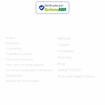
Verificada por
INSTITUCIONAL
A INFLUX
Sobre
Método
Garantia
Cursos
Convênios
Unidades
Trabalhe na inFlux
Notícias
Fale com a Escola
Blog
Fale com a Franqueadora
Teste TOEIC®
Common European Framework
Experience
Teste de Inglês Online
Política de Privacidade
CURSOS