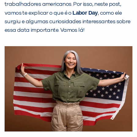
trabalhadores americanos. Por isso, neste post,
Labor Day
vamos te explicar o que é o
, como ele
surgiu e algumas curiosidades interessantes sobre
essa data importante. Vamos lá!
PEÇA UMA DEMONSTRAÇÃO DE MÉTODO
Desculpe!
Não encontramos nenhuma unidade
inFlux nesta cidade ou bairro que
você digitou.