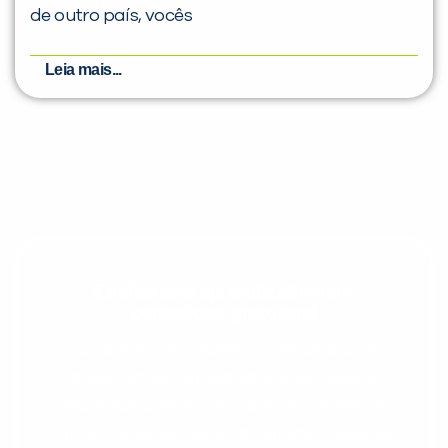
de outro país, vocês
Leia mais...
Evolua seu aprendizado com
conteúdos gratuitos!
Cadastre-se e receba conteúdos que
aceleram seu aprendizado de inglês e
espanhol, com dicas práticas e materiais
gratuitos para evoluir no idioma todos os