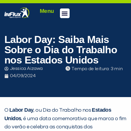
Menu
Conheça a inFlux
Testes e Certificações
Fale Conosco
Portal do aluno
inFlux Climber
Seja um franqueado
Labor Day: Saiba Mais
Sobre o Dia do Trabalho
nos Estados Unidos
Jessica Aizawa
Tempo de leitura:
04/09/2024
Labor Day
Estados
O
, ou Dia do Trabalho nos
Unidos
, é uma data comemorativa que marca o fim
do verão e celebra as conquistas dos