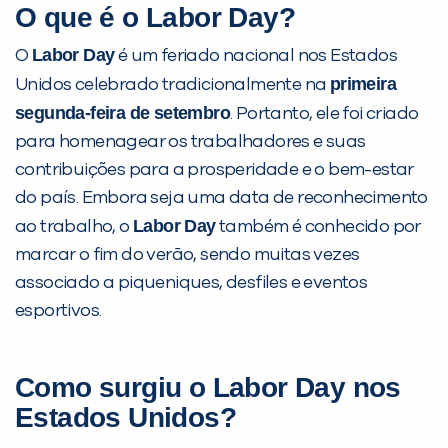
O que é o Labor Day?
Labor Day
O
é um feriado nacional nos Estados
primeira
Unidos celebrado tradicionalmente na
Preencha com seus dados abaixo e
segunda-feira de setembro
. Portanto, ele foi criado
já vamos te colocar em contato
para homenagear os trabalhadores e suas
com a
:
contribuições para a prosperidade e o bem-estar
do país. Embora seja uma data de reconhecimento
Labor Day
ao trabalho, o
também é conhecido por
marcar o fim do verão, sendo muitas vezes
associado a piqueniques, desfiles e eventos
esportivos.
Como surgiu o Labor Day nos
Você é aluno inFlux?
Sim
Não
Estados Unidos?