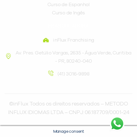
Curso de Espanhol
Curso de Ingês
FRANQUEADORA
inFlux Franchising
Av. Pres. Getúlio Vargas, 2635 - Água Verde, Curitiba
- PR, 80240-040
(41) 3016-9898
©inFlux Todos os direitos reservados – METODO
INFLUX IDIOMAS LTDA – CNPJ: 06.187.709/0001-24
Manage consent