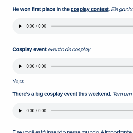
He won first place in the
cosplay contest
.
Ele ganho
Cosplay event
evento de cosplay
Veja:
There’s
a big cosplay event
this weekend.
Tem
um 
E se você está inserido nesse mundo, é importante