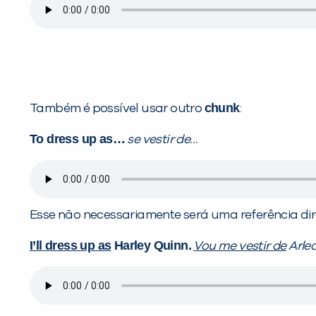
chunk
Também é possível usar outro
:
To dress up as…
se vestir de…
Esse não necessariamente será uma referência di
I’ll dress up as
Harley Quinn.
Vou me vestir de
Arleq