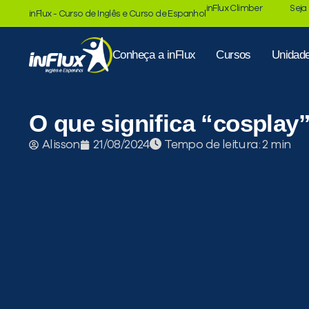
inFlux Climber
Seja
inFlux - Curso de Inglês e Curso de Espanhol
Conheça a inFlux
Cursos
Unidad
O que significa “cosplay
Tempo de leitura:
Alisson
21/08/2024