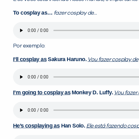
To cosplay as…
fazer cosplay de…
Por exemplo:
I’ll cosplay as
Sakura Haruno.
Vou fazer cosplay de
I’m going to cosplay as
Monkey D. Luffy.
Vou fazer
He’s cosplaying as
Han Solo.
Ele está fazendo cosp