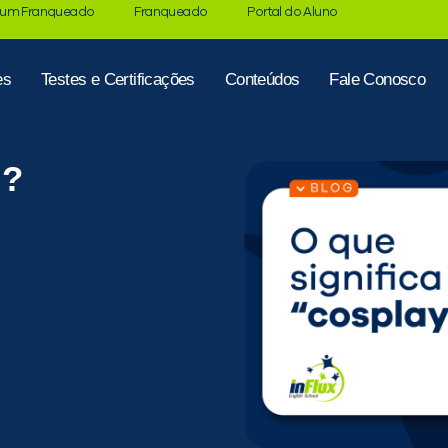
 um Franqueado
Franqueado
Portal do Aluno
es
Testes e Certificações
Conteúdos
Fale Conosco
”?