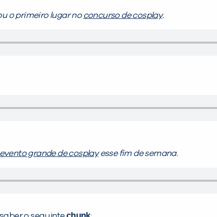
u o primeiro lugar no
concurso de cosplay
.
evento grande de cosplay
esse fim de semana.
chunk
 saber o seguinte
: