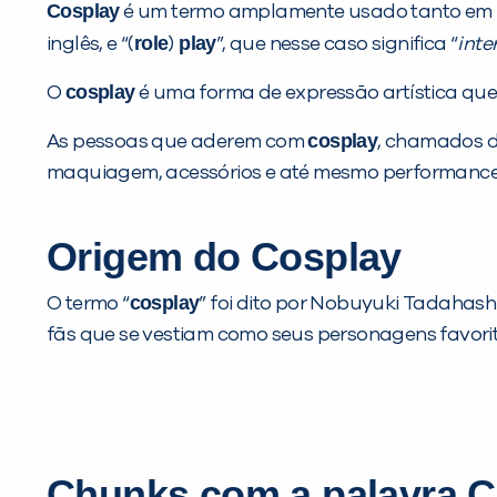
Cosplay
é um termo amplamente usado tanto em p
role
play
inglês, e “(
)
”, que nesse caso significa “
inte
cosplay
O
é uma forma de expressão artística qu
cosplay
As pessoas que aderem com
, chamados 
maquiagem, acessórios e até mesmo performance
Origem do Cosplay
cosplay
O termo “
” foi dito por Nobuyuki Tadahashi
fãs que se vestiam como seus personagens favorit
Chunks com a palavra
C