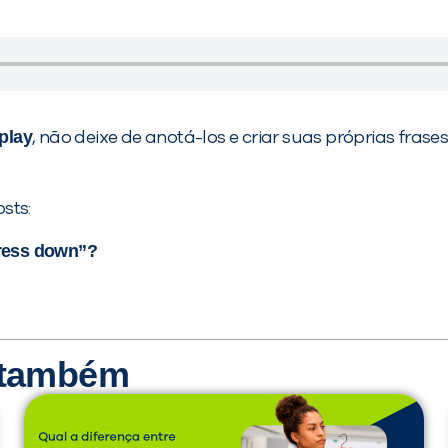
play
, não deixe de anotá-los e criar suas próprias fra
sts:
dress down”?
r também