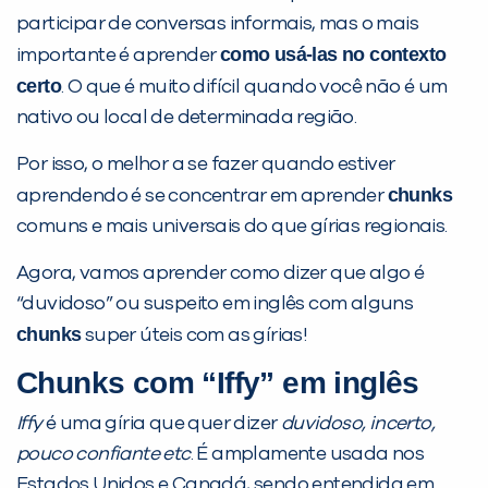
participar de conversas informais, mas o mais
como usá-las no contexto
importante é aprender
certo
. O que é muito difícil quando você não é um
nativo ou local de determinada região.
Por isso, o melhor a se fazer quando estiver
chunks
aprendendo é se concentrar em aprender
comuns e mais universais do que gírias regionais.
Você é aluno inFlux?
Sim
Não
Agora, vamos aprender como dizer que algo é
“duvidoso” ou suspeito em inglês com alguns
chunks
super úteis com as gírias!
Chunks com “Iffy” em inglês
Iffy
é uma gíria que quer dizer
duvidoso, incerto,
VOLTAR
pouco confiante etc
. É amplamente usada nos
Estados Unidos e Canadá, sendo entendida em