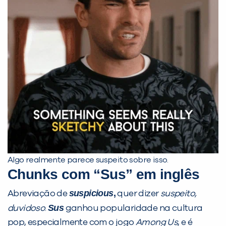
Algo realmente parece suspeito sobre isso.
Chunks com “Sus” em inglês
suspicious
,
Abreviação de
quer dizer
suspeito,
Sus
duvidoso
.
ganhou popularidade na cultura
pop, especialmente com o jogo
Among Us
, e é