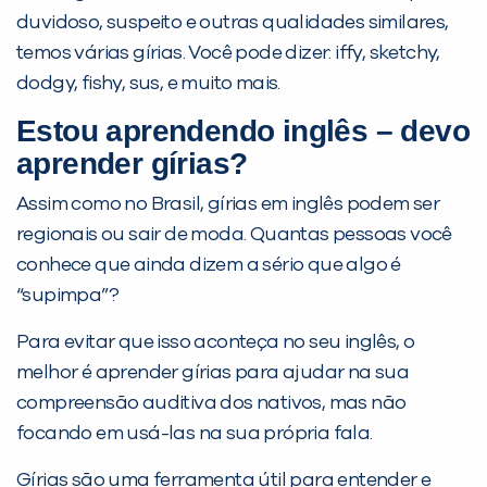
duvidoso, suspeito e outras qualidades similares,
Desculpe!
temos várias gírias. Você pode dizer: iffy, sketchy,
Não encontramos nenhuma unidade
dodgy, fishy, sus, e muito mais.
inFlux nesta cidade ou bairro que
Estou aprendendo inglês – devo
você digitou.
aprender gírias?
Assim como no Brasil, gírias em inglês podem ser
regionais ou sair de moda. Quantas pessoas você
conhece que ainda dizem a sério que algo é
“supimpa”?
Para evitar que isso aconteça no seu inglês, o
melhor é aprender gírias para ajudar na sua
compreensão auditiva dos nativos, mas não
Preencha com seus dados abaixo e
focando em usá-las na sua própria fala.
já vamos te colocar em contato
com a
:
Gírias são uma ferramenta útil para entender e