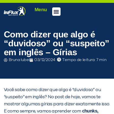
Menu
Conheça a inFlux
Testes e Certificações
Fale Conosco
Portal do aluno
inFlux Climber
Seja um franqueado
Como dizer que algo é
“duvidoso” ou “suspeito”
em inglês – Gírias
Bruna Iubel
03/12/2024
Tempo de leitura:
Você sabe como dizer que algo é “duvidoso” ou
“suspeito” em inglês? No post de hoje, vamos te
mostrar algumas gírias para dizer exatamente isso.
chunks
,
E como sempre, vamos aprender com