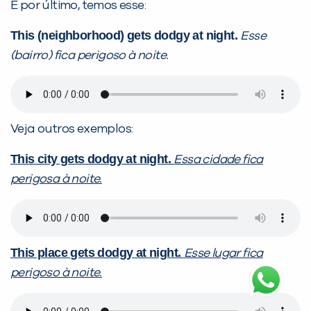
E por último, temos esse:
This (neighborhood) gets dodgy at night.
Esse
(bairro) fica perigoso à noite.
Veja outros exemplos:
This city gets dodgy at night.
Essa cidade fica
perigosa à noite.
This place gets dodgy at night.
Esse lugar fica
perigoso à noite.