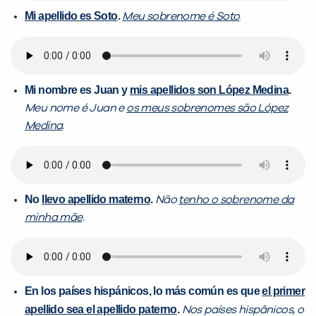
Mi apellido es Soto
.
Meu sobrenome é Soto
.
Mi nombre es Juan y
mis apellidos son López Medina
.
Meu nome é Juan e
os meus sobrenomes são López
Medina
.
No
llevo apellido materno
.
Não
tenho o sobrenome da
minha mãe
.
En los países hispánicos, lo más común es que
el primer
apellido sea el apellido paterno
.
Nos países hispânicos, o