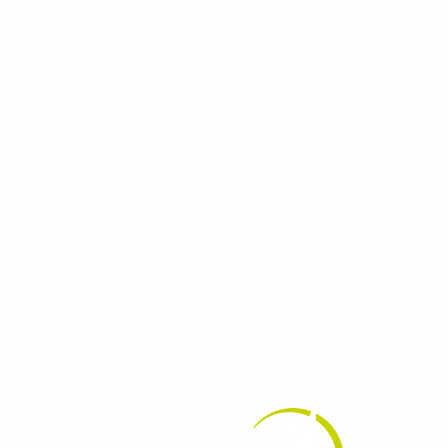
Evolua seu aprendizado com
conteúdos gratuitos!
Cadastre-se e receba conteúdos que
aceleram seu aprendizado de inglês e
espanhol, com dicas práticas e materiais
gratuitos para evoluir no idioma todos os
dias.