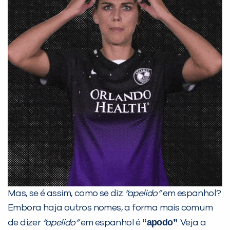
Preencha com seus dados abaixo e
já vamos te colocar em contato
com a
:
Mas, se é assim, como se diz
“apelido”
em espanhol?
Embora haja outros nomes, a forma mais comum
Você é aluno inFlux?
“apodo”
de dizer
“apelido”
em espanhol é
. Veja a
Sim
Não