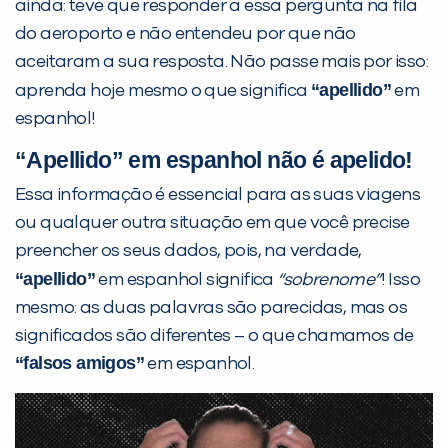
ainda: teve que responder a essa pergunta na fila
do aeroporto e não entendeu por que não
aceitaram a sua resposta. Não passe mais por isso:
“apellido”
aprenda hoje mesmo o que significa
em
espanhol!
“Apellido” em espanhol não é apelido!
PEÇA UMA DEMONSTRAÇÃO DE MÉTODO
Essa informação é essencial para as suas viagens
ou qualquer outra situação em que você precise
Desculpe!
preencher os seus dados, pois, na verdade,
Não encontramos nenhuma unidade
“apellido”
em espanhol significa
“sobrenome”
! Isso
inFlux nesta cidade ou bairro que
mesmo: as duas palavras são parecidas, mas os
você digitou.
significados são diferentes – o que chamamos de
“falsos amigos”
em espanhol.