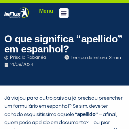
Menu
Conheça a inFlux
Testes e Certificações
Fale Conosco
Portal do aluno
inFlux Climber
Seja um franqueado
O que significa “apellido”
em espanhol?
Priscila Rabanéa
Tempo de leitura:
14/08/2024
Já viajou para outro país ou já precisou preencher
um formulário em espanhol? Se sim, deve ter
“apellido”
achado esquisitíssimo aquele
– afinal,
quem pede apelido em documento? – ou pior