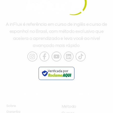
A inFlux é referência em curso de inglês e curso de
espanhol no Brasil, com método exclusivo que
acelera o aprendizado e leva você ao nível
avançado mais rápido.
Verificada por
INSTITUCIONAL
A INFLUX
Sobre
Método
Garantia