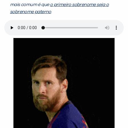
mais comum é que
o primeiro sobrenome seja o
sobrenome paterno
.