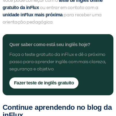
teste de inglês online
Você pode começar com o
gratuito da inFlux
ou entrar em contato com a
unidade inFlux mais próxima
para receber uma
orientação pedagógica.
Quer saber como está seu inglês hoje?
Faça o teste gratuito da inFlux e dê o próximo
passo para aprender inglês com mais clareza,
segurança e objetivo.
Fazer teste de inglês gratuito
Continue aprendendo no blog da
inFlux