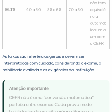
não tem
IELTS
4.0 a 5.0
5.5 a 6.5
7.0 a 8.0
equivalê
ncia
automát
ica um a
um com
o CEFR.
As faixas são referências gerais e devem ser
interpretadas com cuidado, considerando o exame, a
habilidade avaliada e as exigências da instituição.
Atenção importante
CEFR não é uma “conversão matemática”
perfeita entre exames. Cada prova mede
habilidades de um jeito próprio. Por isso, a