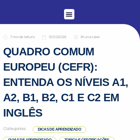
Menu
Conheça a inFlux
Testes e Certificações
Fale Conosco
Portal do aluno
inFlux Climber
Seja um franqueado
de leitura
13/03/2026
Bruna Iubel
QUADRO COMUM
EUROPEU (CEFR):
ENTENDA OS NÍVEIS A1,
A2, B1, B2, C1 E C2 EM
INGLÊS
Categorias
DICAS DE APRENDIZADO