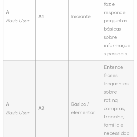
faz e
A
responde
A1
Iniciante
Basic User
perguntas
básicas
sobre
informaçõe
s pessoais.
Entende
frases
frequentes
sobre
rotina,
A
Básico /
A2
compras,
elementar
Basic User
trabalho,
família e
necessidad