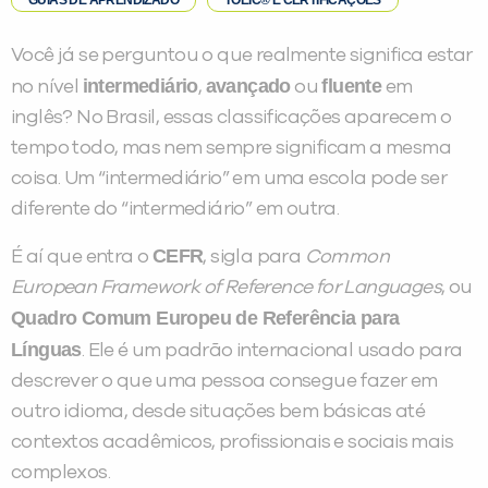
GUIAS DE APRENDIZADO
TOEIC® E CERTIFICAÇÕES
Você já se perguntou o que realmente significa estar
intermediário
avançado
fluente
no nível
,
ou
em
inglês? No Brasil, essas classificações aparecem o
tempo todo, mas nem sempre significam a mesma
coisa. Um “intermediário” em uma escola pode ser
diferente do “intermediário” em outra.
CEFR
É aí que entra o
, sigla para
Common
European Framework of Reference for Languages
, ou
Quadro Comum Europeu de Referência para
Línguas
. Ele é um padrão internacional usado para
descrever o que uma pessoa consegue fazer em
outro idioma, desde situações bem básicas até
contextos acadêmicos, profissionais e sociais mais
PEÇA UMA DEMONSTRAÇÃO DE MÉTODO
complexos.