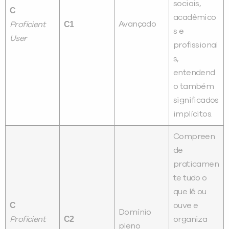
sociais,
C
acadêmico
C1
Avançado
Proficient
s e
User
profissionai
s,
entendend
o também
significados
implícitos.
Compreen
de
praticamen
te tudo o
que lê ou
C
ouve e
Domínio
C2
Proficient
organiza
pleno