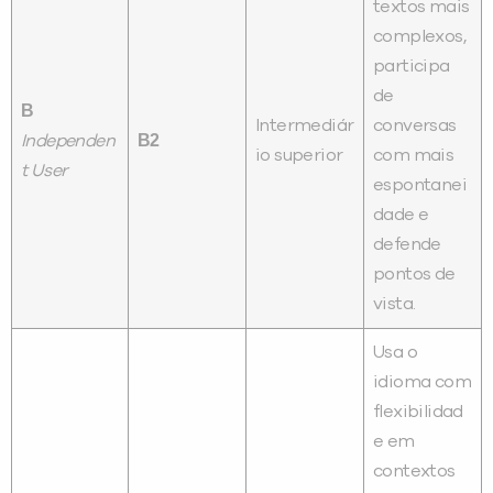
textos mais
complexos,
participa
de
B
Intermediár
conversas
B2
Independen
io superior
com mais
t User
espontanei
dade e
defende
pontos de
vista.
Usa o
idioma com
flexibilidad
e em
contextos