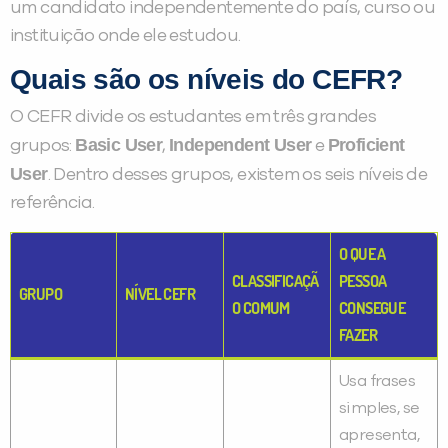
um candidato independentemente do país, curso ou
instituição onde ele estudou.
Quais são os níveis do CEFR?
O CEFR divide os estudantes em três grandes
Basic User
Independent User
Proficient
grupos:
,
e
User
. Dentro desses grupos, existem os seis níveis de
referência.
O QUE A
CLASSIFICAÇÃ
PESSOA
GRUPO
NÍVEL CEFR
O COMUM
CONSEGUE
FAZER
Usa frases
simples, se
apresenta,