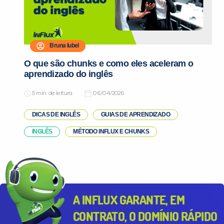
Bruna Iubel
O que são chunks e como eles aceleram o
aprendizado do inglês
de leitura
06/04/2026
DICAS DE INGLÊS
GUIAS DE APRENDIZADO
INGLÊS
MÉTODO INFLUX E CHUNKS
A INFLUX GARANTE, EM
CONTRATO, O DOMÍNIO RÁPIDO