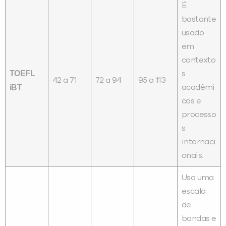
É
bastante
usado
em
contexto
TOEFL
s
42 a 71
72 a 94
95 a 113
iBT
acadêmi
cos e
processo
s
internaci
onais.
Usa uma
escala
de
bandas e