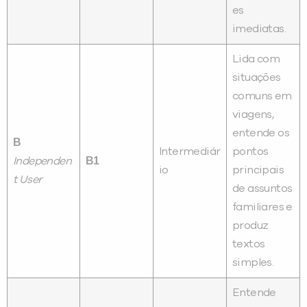
es
imediatas.
Lida com
situações
comuns em
viagens,
entende os
B
Intermediár
pontos
B1
Independen
io
principais
t User
de assuntos
familiares e
produz
textos
simples.
Entende