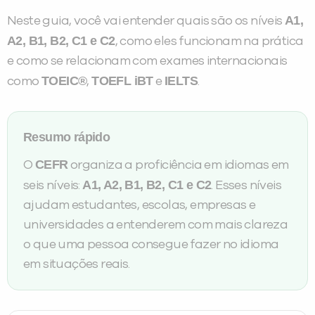
A1,
Neste guia, você vai entender quais são os níveis
Desculpe!
A2, B1, B2, C1 e C2
, como eles funcionam na prática
Não encontramos nenhuma unidade
e como se relacionam com exames internacionais
inFlux nesta cidade ou bairro que
TOEIC®
TOEFL iBT
IELTS
como
,
e
.
você digitou.
Resumo rápido
CEFR
O
organiza a proficiência em idiomas em
A1, A2, B1, B2, C1 e C2
seis níveis:
. Esses níveis
ajudam estudantes, escolas, empresas e
universidades a entenderem com mais clareza
o que uma pessoa consegue fazer no idioma
em situações reais.
Preencha com seus dados abaixo e
já vamos te colocar em contato
com a
: