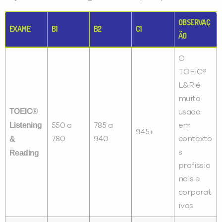
OBSERVAÇ
EXAME
B1
B2
C1
ÃO
O
TOEIC®
L&R é
muito
TOEIC®
usado
Listening
550 a
785 a
em
945+
&
780
940
contexto
s
Reading
profissio
nais e
corporat
ivos.