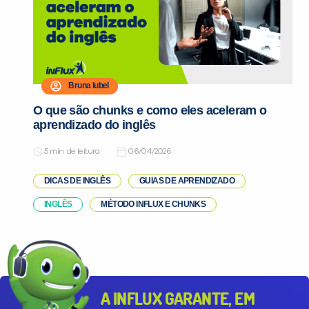
Bruna Iubel
Você é aluno inFlux?
O que são chunks e como eles aceleram o
Sim
Não
aprendizado do inglês
de leitura
06/04/2026
DICAS DE INGLÊS
GUIAS DE APRENDIZADO
INGLÊS
MÉTODO INFLUX E CHUNKS
VOLTAR
A INFLUX GARANTE, EM