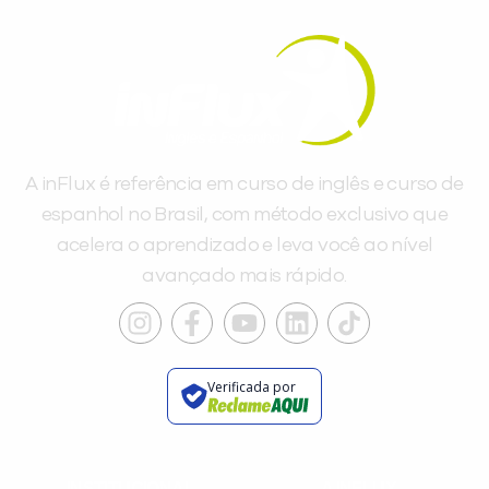
A inFlux é referência em curso de inglês e curso de
espanhol no Brasil, com método exclusivo que
acelera o aprendizado e leva você ao nível
avançado mais rápido.
Verificada por
INSTITUCIONAL
A INFLUX