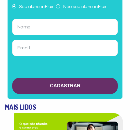
Não encontramos nenhuma unidade
Sou aluno inFlux
Não sou aluno inFlux
inFlux nesta cidade ou bairro que
você digitou.
Preencha com seus dados abaixo e
já vamos te colocar em contato
MAIS LIDOS
com a
: