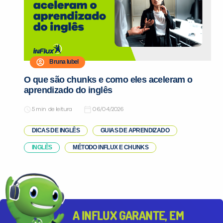
Bruna Iubel
Você é aluno inFlux?
O que são chunks e como eles aceleram o
Sim
Não
aprendizado do inglês
de leitura
06/04/2026
DICAS DE INGLÊS
GUIAS DE APRENDIZADO
INGLÊS
MÉTODO INFLUX E CHUNKS
VOLTAR
A INFLUX GARANTE, EM