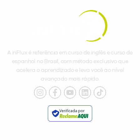
A inFlux é referência em curso de inglês e curso de
espanhol no Brasil, com método exclusivo que
acelera o aprendizado e leva você ao nível
avançado mais rápido.
Verificada por
INSTITUCIONAL
A INFLUX