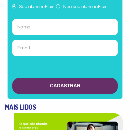
Não encontramos nenhuma unidade
Sou aluno inFlux
Não sou aluno inFlux
inFlux nesta cidade ou bairro que
você digitou.
Preencha com seus dados abaixo e
já vamos te colocar em contato
MAIS LIDOS
com a
: