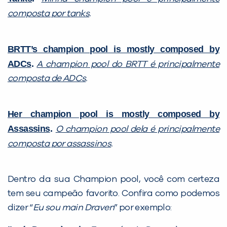
composta por tanks
.
BRTT’s champion pool is mostly composed by
ADCs
.
A champion pool do BRTT é principalmente
composta de ADCs
.
Her champion pool is mostly composed by
Assassins
.
O champion pool dela é principalmente
composta por assassinos
.
Dentro da sua Champion pool, você com certeza
tem seu campeão favorito. Confira como podemos
dizer “
Eu sou main Draven
” por exemplo: