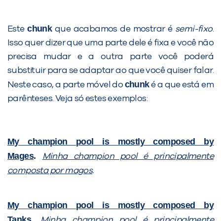
chunk
Este
que acabamos de mostrar é
semi-fixo
.
Isso quer dizer que uma parte dele é fixa e você não
precisa mudar e a outra parte você poderá
substituir para se adaptar ao que você quiser falar.
chunk
Neste caso, a parte móvel do
é a que está em
parênteses. Veja só estes exemplos:
My champion pool is mostly composed by
Mages
.
Minha champion pool é principalmente
composta por magos
.
My champion pool is mostly composed by
Tanks
.
Minha champion pool é principalmente