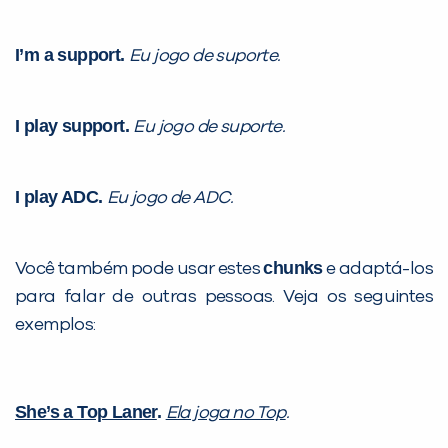
I’m a support.
Eu jogo de suporte.
I play support.
Eu jogo de suporte.
I play ADC.
Eu jogo de ADC.
chunks
Você também pode usar estes
e adaptá-los
para falar de outras pessoas. Veja os seguintes
exemplos:
She’s a Top Laner
.
Ela joga no Top
.