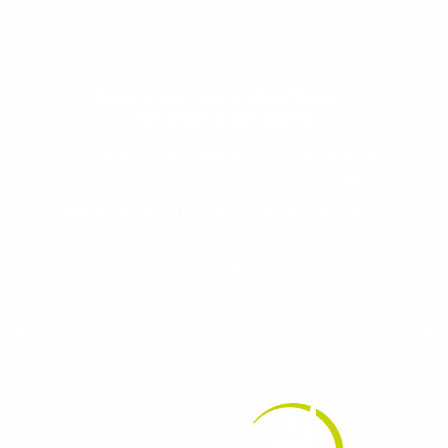
Evolua seu aprendizado com
conteúdos gratuitos!
Cadastre-se e receba conteúdos que
aceleram seu aprendizado de inglês e
espanhol, com dicas práticas e materiais
gratuitos para evoluir no idioma todos os
dias.