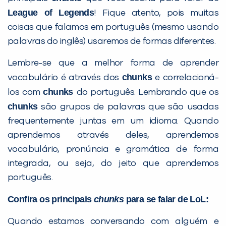
League of Legends
! Fique atento, pois muitas
Desculpe!
coisas que falamos em português (mesmo usando
Não encontramos nenhuma unidade
palavras do inglês) usaremos de formas diferentes.
inFlux nesta cidade ou bairro que
você digitou.
Lembre-se que a melhor forma de aprender
chunks
vocabulário é através dos
e correlacioná-
chunks
los com
do português. Lembrando que os
chunks
são grupos de palavras que são usadas
frequentemente juntas em um idioma. Quando
aprendemos através deles, aprendemos
vocabulário, pronúncia e gramática de forma
integrada, ou seja, do jeito que aprendemos
português.
Preencha com seus dados abaixo e
Confira os principais
chunks
para se falar de
LoL:
já vamos te colocar em contato
com a
:
Quando estamos conversando com alguém e