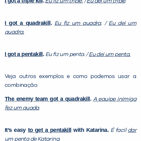
I got a triple kill
.
Eu fiz um triple.
/
Eu dei um triple
.
I got a quadrakill
.
Eu fiz um quadra
. /
Eu dei um
quadra.
I got a pentakill
.
Eu fiz um penta. /
Eu dei um penta.
Veja outros exemplos e como podemos usar a
combinação:
The enemy team got a quadrakill
.
A equipe inimiga
fez um quada
.
It’s easy
to get a pentakill
with Katarina.
É facil
dar
um penta
de Katarina.