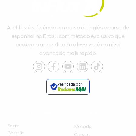
A inFlux é referência em curso de inglês e curso de
espanhol no Brasil, com método exclusivo que
acelera o aprendizado e leva você ao nível
avançado mais rápido.
Verificada por
INSTITUCIONAL
A INFLUX
Sobre
Método
Garantia
Cursos