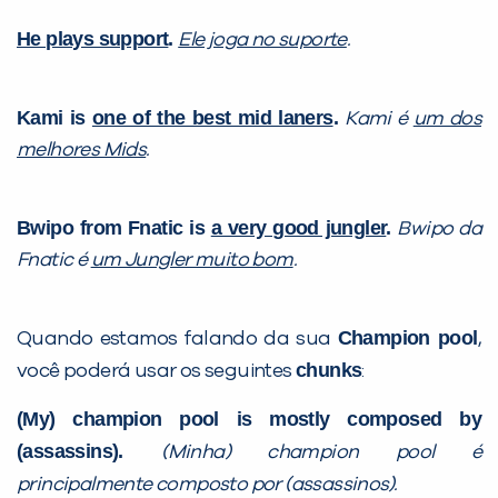
He plays support
.
Ele joga no suporte
.
Kami is
one of the best mid laners
.
Kami é
um dos
melhores Mids
.
Bwipo from Fnatic is
a very good jungler
.
Bwipo da
Fnatic é
um Jungler muito bom
.
Champion pool
Quando estamos falando da sua
,
chunks
você poderá usar os seguintes
:
(My) champion pool is mostly composed by
(assassins).
(Minha) champion pool é
principalmente composto por (assassinos).