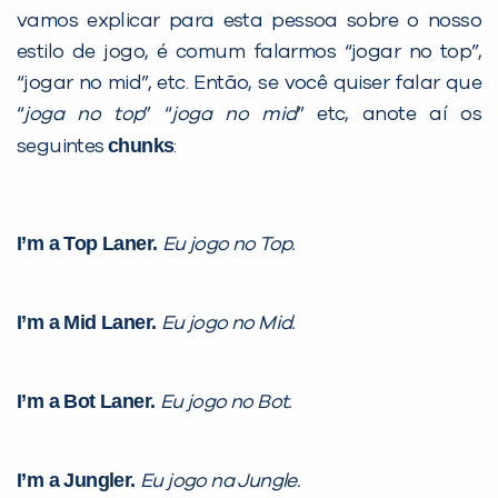
vamos explicar para esta pessoa sobre o nosso
estilo de jogo, é comum falarmos “jogar no top”,
“jogar no mid”, etc. Então, se você quiser falar que
“
joga no top
” “
joga no mid
” etc, anote aí os
chunks
seguintes
:
Você é aluno inFlux?
I’m a Top Laner.
Eu jogo no Top.
Sim
Não
I’m a Mid Laner.
Eu jogo no Mid.
I’m a Bot Laner.
Eu jogo no Bot.
VOLTAR
I’m a Jungler.
Eu jogo na Jungle.