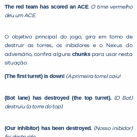
The red team has scored an ACE
.
O time vermelho
deu um ACE.
O objetivo principal do jogo, gira em torno de
destruir as torres, os inibidores e o Nexus do
chunks
adversário, confira alguns
para usar nesta
situação:
(The first turret) is down!
(A primeira torre) caiu!
(Bot lane) has destroyed (the top turret).
(O Bot)
destruiu (a torre do top).
(Our inhibitor) has been destroyed
.
(Nosso inibidor)
foi destruído.