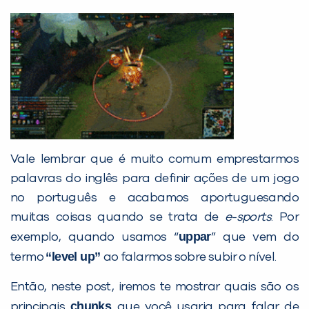
Vale lembrar que é muito comum emprestarmos
palavras do inglês para definir ações de um jogo
no português e acabamos aportuguesando
muitas coisas quando se trata de
e-sports
. Por
uppar
exemplo, quando usamos “
” que vem do
“level up”
termo
ao falarmos sobre subir o nível.
PEÇA UMA DEMONSTRAÇÃO DE MÉTODO
Então, neste post, iremos te mostrar quais são os
chunks
principais
que você usaria para falar de