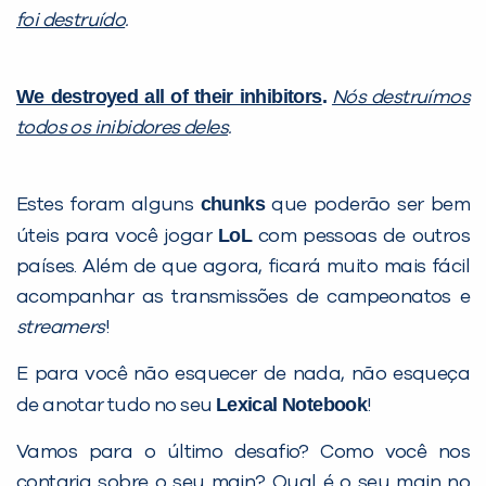
foi destruído
.
We destroyed all of their inhibitors
.
Nós destruímos
todos os inibidores deles
.
chunks
Estes foram alguns
que poderão ser bem
LoL
úteis para você jogar
com pessoas de outros
países. Além de que agora, ficará muito mais fácil
acompanhar as transmissões de campeonatos e
streamers
!
E para você não esquecer de nada, não esqueça
Lexical Notebook
de anotar tudo no seu
!
Vamos para o último desafio? Como você nos
contaria sobre o seu main? Qual é o seu main no