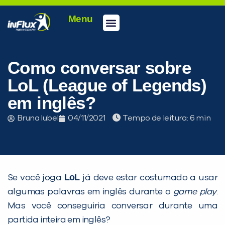
Menu
Conheça a inFlux
Testes e Certificações
Fale Conosco
Portal do aluno
inFlux Climber
Seja um franqueado
Como conversar sobre
LoL (League of Legends)
em inglês?
Bruna Iubel
04/11/2021
Tempo de leitura:
LoL
Se você joga
já deve estar costumado a usar
algumas palavras em inglês durante o
game play
.
Mas você conseguiria conversar durante uma
partida inteira em inglês?