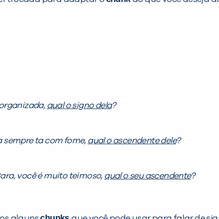
 organizada,
qual o signo dela
?
ta sempre ta com fome,
qual o ascendente dele
?
ara, você é muito teimoso,
qual o seu ascendente
?
chunks
mos alguns
que você pode usar para falar de sig