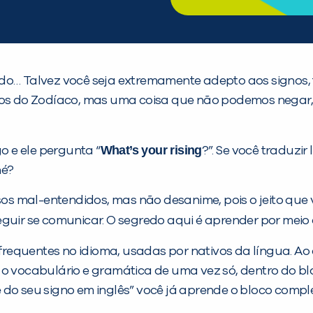
do… Talvez você seja extremamente adepto aos signos, 
iros do Zodíaco, mas uma coisa que não podemos negar,
What’s your rising
 e ele pergunta “
?”. Se você traduzi
né?
sos mal-entendidos, mas não desanime, pois o jeito que 
eguir se comunicar. O segredo aqui é aprender por meio
requentes no idioma, usadas por nativos da língua. A
o vocabulário e gramática de uma vez só, dentro do blo
do seu signo em inglês” você já aprende o bloco completo