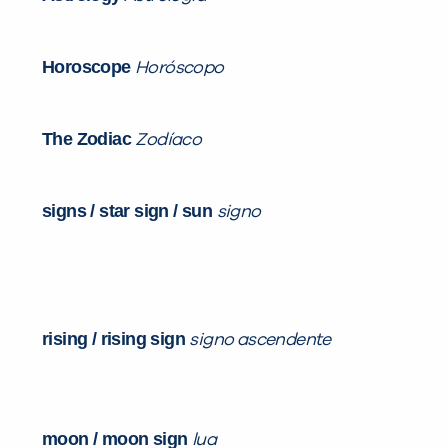
Horoscope
Horóscopo
The Zodiac
Zodíaco
signs / star sign / sun
signo
r
ising / rising sign
signo ascendente
moon / moon sign
lua