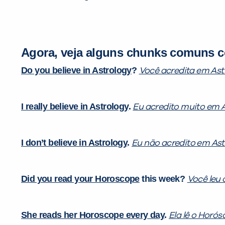
Agora, veja alguns
chunks
comuns co
Do you believe in Astrology
?
Você acredita em Ast
I really believe in Astrology
.
Eu acredito muito em A
I don’t believe in Astrology
.
Eu não acredito em Ast
Did you read your Horoscope
this week?
Você leu
She reads her Horoscope every day
.
Ela lê o Horós