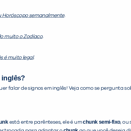
 Horóscopo semanalmente
.
o muito o Zodíaco
.
 é muito legal
.
 inglês?
uer falar de signos em inglês! Veja como se pergunta s
unk
chunk semi-fixo
está entre parênteses, ele é um
, ou
chunk
ser trocada para adaptar o
ao que você deseja di