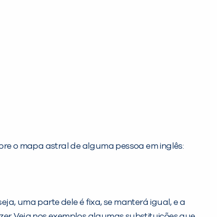
obre o mapa astral de alguma pessoa em inglês:
 seja, uma parte dele é fixa, se manterá igual, e a
zer. Veja nos exemplos algumas substituições que