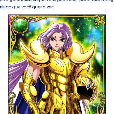
unk
ao que você quer dizer: