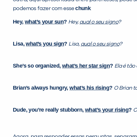
chunk
podemos fazer com esse
:
Hey,
what’s your sun
?
Hey,
qual o seu signo
?
Lisa,
what’s you sign
?
Lisa,
qual o seu signo
?
She’s so organized,
what’s her star sign
?
Ela é tão
Brian’s always hungry,
what’s his rising
?
O Brian 
Dude, you’re really stubborn,
what’s your rising
?
C
Agora, para responder essas perguntas, separa