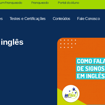
 um Franqueado
Franqueado
Portal do Aluno
es
Testes e Certificações
Conteúdos
Fale Conosco
inglês