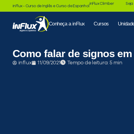
inFlux Climber
Seja
inFlux - Curso de Inglês e Curso de Espanhol
Conheça a inFlux
Cursos
Unidad
Como falar de signos em 
Tempo de leitura:
influx
11/09/2021