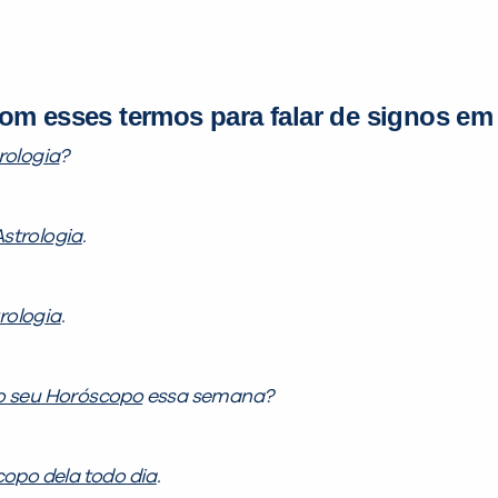
m esses termos para falar de signos em 
rologia
?
strologia
.
rologia
.
 o seu Horóscopo
essa semana?
copo dela todo dia
.