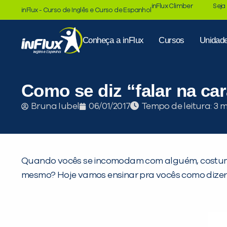
inFlux Climber
Seja
inFlux - Curso de Inglês e Curso de Espanhol
Conheça a inFlux
Cursos
Unidad
Como se diz “falar na ca
Tempo de leitura:
Bruna Iubel
06/01/2017
Quando vocês se incomodam com alguém, costumam 
mesmo? Hoje vamos ensinar pra vocês como dizer 