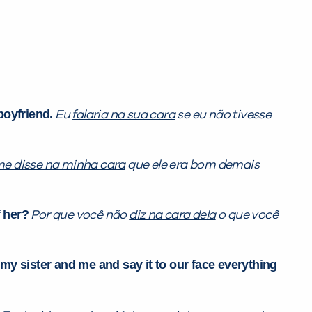
 boyfriend.
Eu
falaria na sua cara
se eu não tivesse
e disse na minha cara
que ele era bom demais
 her?
Por que você não
diz na cara dela
o que você
t my sister and me and
say it to our face
everything