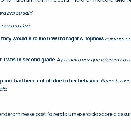
 “falaram na minha cara”, “falaram na cara dela”, etc
ara
pra eu sair!
o
na cara dele
.
they would hire the new manager’s nephew.
Falaram na
r, I was in second grade
.
A primeira vez que
falaram na m
upport had been cut off due to her behavior.
Recentemen
la.
enderam nesse post fazendo um exercício sobre o assunto