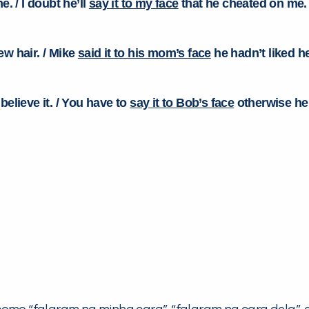
. / I doubt he’ll
say it to my face
that he cheated on me
ew hair. / Mike
said it to his mom’s face
he hadn’t liked he
believe it. / You have to
say it to Bob’s face
otherwise he 