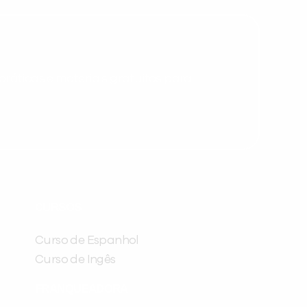
você digitou.
ráticas e materiais gratuitos para
Preencha com seus dados abaixo e
já vamos te colocar em contato
CURSOS
com a
:
Curso de Espanhol
Curso de Ingês
FRANQUEADORA