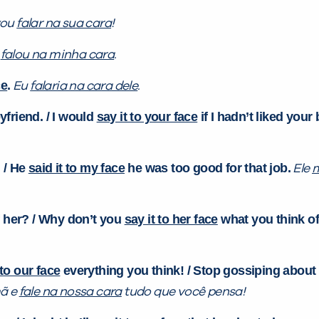
vou
falar na sua cara
!
a
falou na minha cara
.
ce
.
Eu
falaria na cara dele
.
oyfriend. / I would
say it to your face
if I hadn’t liked your
 / He
said it to my face
he was too good for that job.
Ele
m
 her? / Why don’t you
say it to her face
what you think of
 to our face
everything you think! / Stop gossiping abou
mã e
fale na nossa cara
tudo que você pensa!