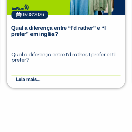
03/08/2026
Qual a diferença entre “I’d rather” e “I
prefer” em inglês?
Qual a diferença entre I’d rather, I prefer e I’d
prefer?
Leia mais...