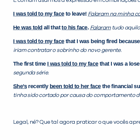
É comum usarmos a expressão em combinações como
I was told to my face
to leave!
Falaram na minha c
He was told
all that
to his face
.
Falaram
tudo aquil
I was told to my face
that I was
being fired
because 
iriam contratar o sobrinho do novo gerente.
The first time
I was told to my face
that I was a lose
segunda série.
She’s
recently
been told to her face
the financial s
tinha sido cortado por causa do comportamento de
Legal, né? Que tal agora praticar o que vocês apr