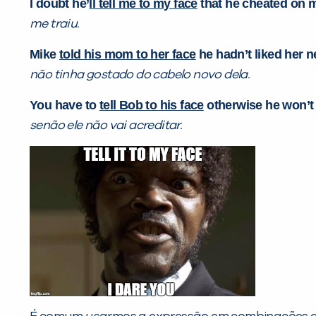
I doubt he’
ll tell me to my face
that he cheated on me
me traiu.
Mike
told his mom to her face
he hadn’t liked her n
não tinha gostado do cabelo novo dela.
You have to
tell Bob to his face
otherwise
he won’t 
senão ele não vai acreditar.