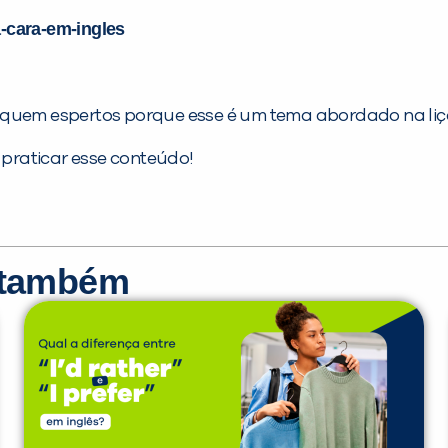
a-cara-em-ingles
, fiquem espertos porque esse é um tema abordado na liçã
praticar esse conteúdo!
r também