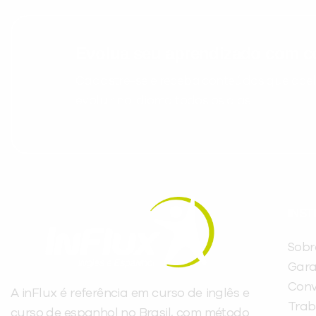
Evolua seu aprendizado com co
Cadastre-se e receba conteúdos que acele
evoluir no idioma todos os dias.
INST
Sobr
Gara
Conv
A inFlux é referência em curso de inglês e
Trab
curso de espanhol no Brasil, com método