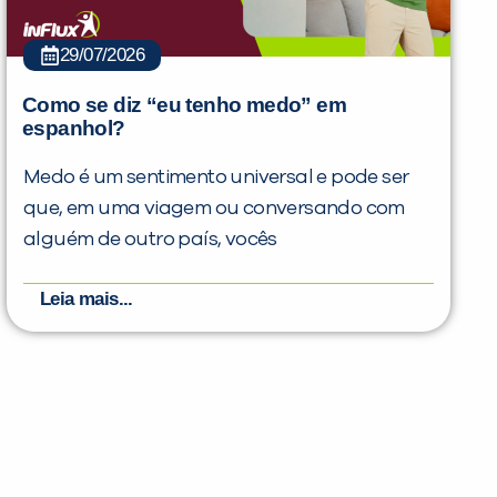
29/07/2026
Como se diz “eu tenho medo” em
espanhol?
Medo é um sentimento universal e pode ser
que, em uma viagem ou conversando com
alguém de outro país, vocês
Leia mais...
PEÇA UMA DEMONSTRAÇÃO DE MÉTODO
Desculpe!
Não encontramos nenhuma unidade
inFlux nesta cidade ou bairro que