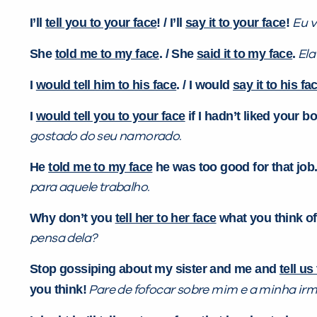
I’ll
tell you to your face
! / I’ll
say it to your face
!
Eu 
She
told me to my face
. / She
said it to my face
.
El
I
would tell him to his face
. / I would
say it to his fa
I
would tell you to your face
if I hadn’t liked your b
gostado do seu namorado.
He
told me to my face
he was too good for that job.
para aquele trabalho.
Why don’t you
tell her to her face
what you
think
of
pensa dela?
Stop
gossiping
about my sister and me and
tell us
you think!
Pare de fofocar sobre mim e a minha ir