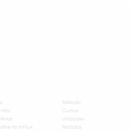
nteúdos gratuitos!
ram seu aprendizado de inglês e espanhol, com dicas p
ITUCIONAL
A INFLUX
e
Método
ntia
Cursos
ênios
Unidades
alhe na inFlux
Notícias