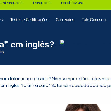
 um Franqueado
Franqueado
Portal do Aluno
es
Testes e Certificações
Conteúdos
Fale Conosco
ra” em inglês?
falar com a pessoa? Nem sempre é fácil falar, mas co
em inglês “falar na cara”. Só tomem cuidado quando pr