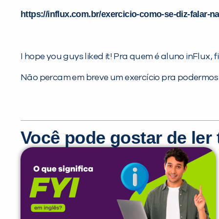
https://influx.com.br/exercicio-como-se-diz-falar-n
I hope you guys liked it! Pra quem é aluno inFlux
Não percam em breve um exercício pra podermos 
Você pode gostar de le