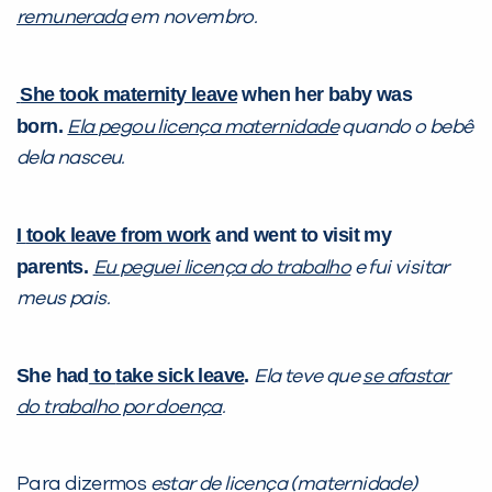
remunerada
em novembro.
She
took maternity leave
when her baby was
born.
Ela
pegou licença maternidade
quando o bebê
dela nasceu.
I
took leave from work
and went to visit my
parents.
Eu
peguei licença do trabalho
e fui visitar
meus pais.
She had
to
take sick leave
.
Ela teve que
se afastar
do trabalho por doença
.
Para dizermos
estar de licença (maternidade)