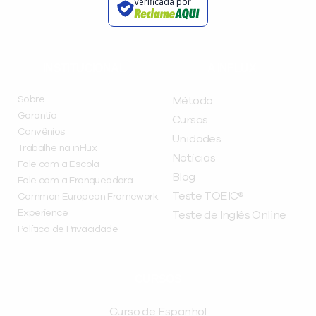
Verificada por
INSTITUCIONAL
A INFLUX
Sobre
Método
Garantia
Cursos
Convênios
Unidades
Trabalhe na inFlux
Notícias
Fale com a Escola
Blog
Fale com a Franqueadora
Teste TOEIC®
Common European Framework
Experience
Teste de Inglês Online
Política de Privacidade
CURSOS
Curso de Espanhol