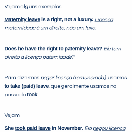
Vejam alguns exemplos:
VOLTAR
Maternity leave
is a right, not a luxury.
Licença
maternidade
é um direito, não um luxo.
Does he have the right to
paternity leave
?
Ele tem
direito a
licença paternidade
?
Para dizermos
pegar licença (remunerada)
, usamos
to take (paid) leave
, que geralmente usamos no
took
passado
.
Vejam:
She
took paid leave
in November.
Ela
pegou licença