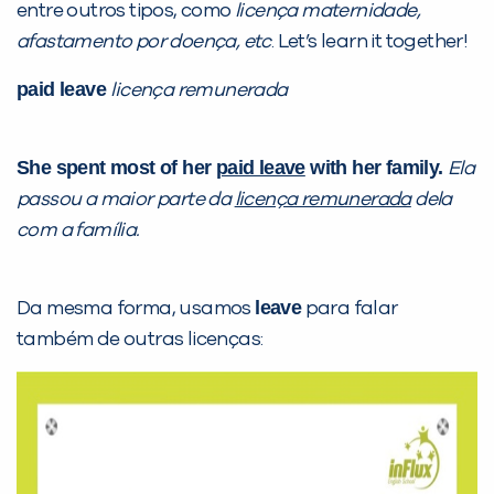
entre outros tipos, como
licença maternidade,
afastamento por doença, etc
. Let’s learn it together!
PEÇA UMA DEMONSTRAÇÃO DE MÉTODO
paid leave
licença remunerada
Desculpe!
Não encontramos nenhuma unidade
She spent most of her
paid leave
with her family.
Ela
inFlux nesta cidade ou bairro que
passou a maior parte da
licença remunerada
dela
você digitou.
com a família.
leave
Da mesma forma, usamos
para falar
também de outras licenças: