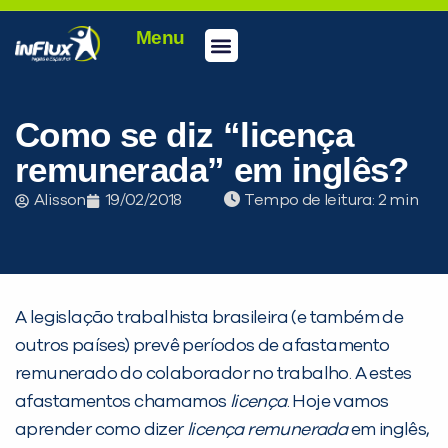
Menu
Conheça a inFlux
Testes e Certificações
Fale Conosco
Portal do aluno
inFlux Climber
Seja um franqueado
Como se diz “licença
remunerada” em inglês?
Alisson
19/02/2018
Tempo de leitura:
A legislação trabalhista brasileira (e também de
outros países) prevê períodos de afastamento
remunerado do colaborador no trabalho. A estes
afastamentos chamamos
licença
. Hoje vamos
aprender como dizer
licença remunerada
em inglês,