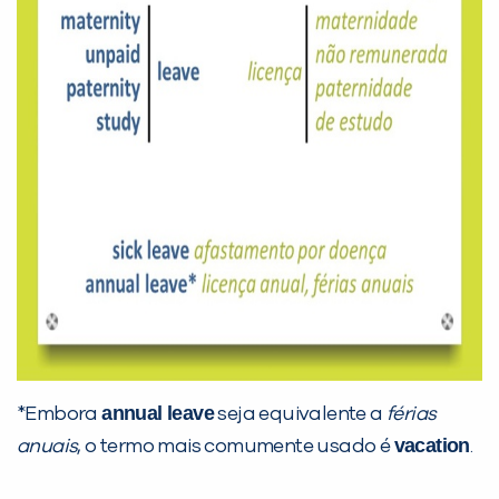
Preencha com seus dados abaixo e
já vamos te colocar em contato
com a
:
Você é aluno inFlux?
Sim
Não
annual leave
*Embora
seja equivalente a
férias
vacation
anuais
, o termo mais comumente usado é
.