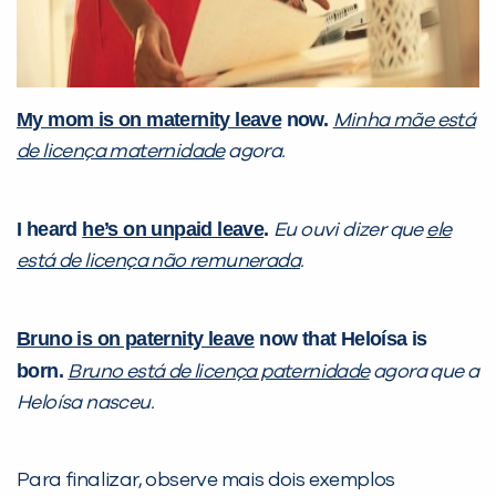
My mom
is on maternity leave
now.
Minha mãe
está
de licença maternidade
agora.
I heard
he’s on unpaid leave
.
Eu ouvi dizer que
ele
está de licença não remunerada
.
Bruno is on paternity leave
now that Heloísa is
born.
Bruno está de licença paternidade
agora que a
Heloísa nasceu.
Para finalizar, observe mais dois exemplos