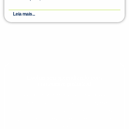
Leia mais...
Evolua seu aprendizado com
conteúdos gratuitos!
Cadastre-se e receba conteúdos que
aceleram seu aprendizado de inglês e
espanhol, com dicas práticas e materiais
gratuitos para evoluir no idioma todos os
dias.