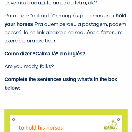
devemos traduzi-la ao pé da letra, ok?
hold
Para dizer “calma lá” em inglês, podemos usar
Desculpe!
your horses
. Pra quem perdeu a postagem, podem
Não encontramos nenhuma unidade
acessá-la no link abaixo e na sequência fazer um
inFlux nesta cidade ou bairro que
exercício pra praticar.
você digitou.
Como dizer “Calma lá” em inglês?
Are you ready, folks?
Complete the sentences using what’s in the box
below:
Preencha com seus dados abaixo e
já vamos te colocar em contato