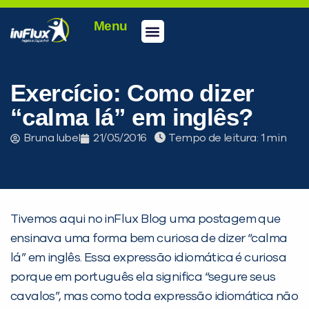
Menu
Conheça a inFlux
Testes e Certificações
Fale Conosco
Portal do aluno
inFlux Climber
Seja um franqueado
Exercício: Como dizer
“calma lá” em inglês?
Bruna Iubel
21/05/2016
Tempo de leitura:
Tivemos aqui no inFlux Blog uma postagem que
ensinava uma forma bem curiosa de dizer “calma
lá” em inglês. Essa expressão idiomática é curiosa
porque em português ela significa “segure seus
cavalos”, mas como toda expressão idiomática não
PEÇA UMA DEMONSTRAÇÃO DE MÉTODO