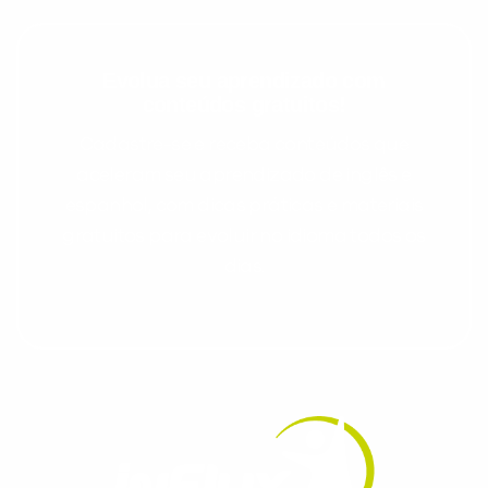
Evolua seu aprendizado com
conteúdos gratuitos!
Cadastre-se e receba conteúdos que
aceleram seu aprendizado de inglês e
espanhol, com dicas práticas e materiais
gratuitos para evoluir no idioma todos os
dias.