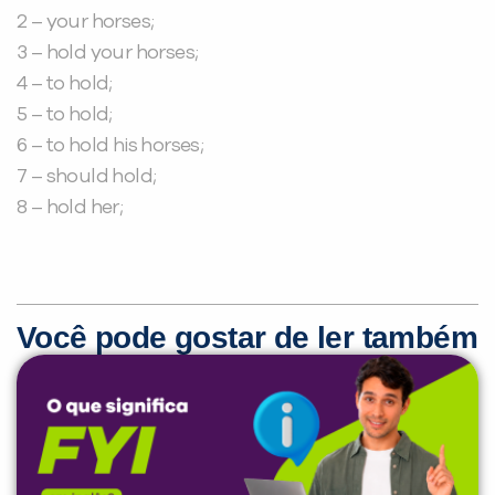
2 – your horses;
3 – hold your horses;
4 – to hold;
5 – to hold;
6 – to hold his horses;
7 – should hold;
8 – hold her;
Você pode gostar de ler também