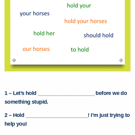
com a
:
Você é aluno inFlux?
Sim
Não
1 – Let’s hold ____________________ before we do
something stupid.
2 – Hold ______________________! I’m just trying to
help you!
VOLTAR