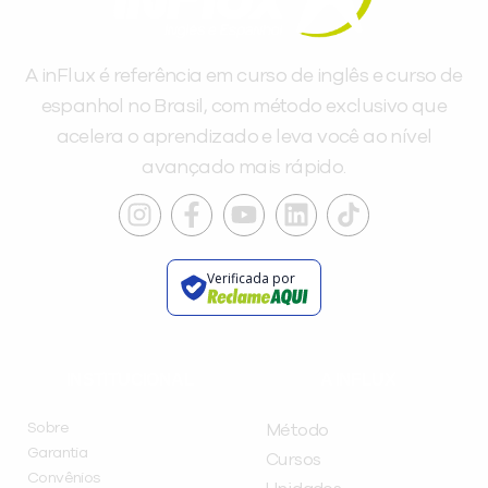
A inFlux é referência em curso de inglês e curso de
espanhol no Brasil, com método exclusivo que
acelera o aprendizado e leva você ao nível
avançado mais rápido.
Verificada por
INSTITUCIONAL
A INFLUX
Sobre
Método
Garantia
Cursos
Convênios