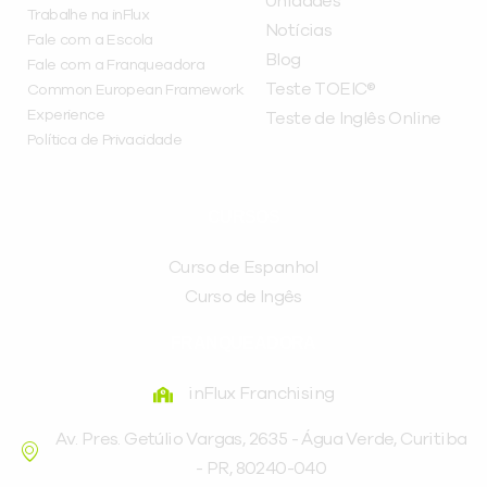
Unidades
Trabalhe na inFlux
Notícias
Fale com a Escola
Blog
Fale com a Franqueadora
Teste TOEIC®
Common European Framework
Experience
Teste de Inglês Online
Política de Privacidade
CURSOS
Curso de Espanhol
Curso de Ingês
FRANQUEADORA
inFlux Franchising
Av. Pres. Getúlio Vargas, 2635 - Água Verde, Curitiba
- PR, 80240-040