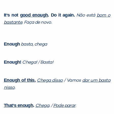
It
‘
s not
good enough
. Do it again.
Não está
bom o
bastante
. Faça de novo.
Enough
basta, chega
Enough!
Chega! / Basta!
Enough of this.
Chega disso
/ Vamos
dar um basta
nisso
.
That
‘
s enough
.
Chega
. /
Pode parar
.