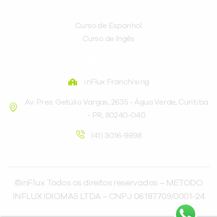
CURSOS
Curso de Espanhol
Curso de Ingês
FRANQUEADORA
inFlux Franchising
Av. Pres. Getúlio Vargas, 2635 - Água Verde, Curitiba
- PR, 80240-040
(41) 3016-9898
©inFlux Todos os direitos reservados – METODO
INFLUX IDIOMAS LTDA – CNPJ: 06.187.709/0001-24