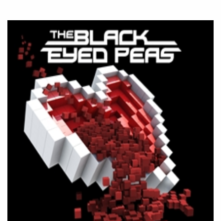
PEÇA UMA DEMONSTRAÇÃO DE MÉTODO
Desculpe!
Não encontramos nenhuma unidade
inFlux nesta cidade ou bairro que
você digitou.