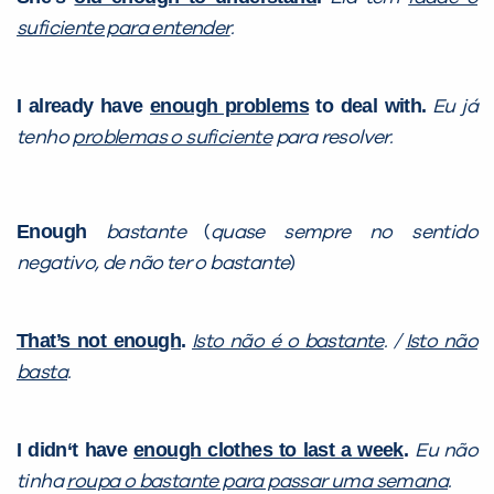
suficiente para entender
.
VOLTAR
I already have
enough problems
to deal with.
Eu já
tenho
problemas o suficiente
para resolver.
Enough
bastante
(
quase sempre no sentido
negativo, de não ter o bastante
)
That’s not enough
.
Isto não é o bastante
. /
Isto não
basta
.
I didn
‘
t have
enough clothes to last a week
.
Eu não
tinha
roupa o bastante para passar uma semana
.