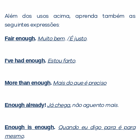
Além dos usos acima, aprenda também as
seguintes expressões:
Fair enough
.
Muito bem
. /
É justo
.
I’ve had enough
.
Estou farto
.
More than enough
.
M
ais do que é preciso
Enough already
!
Já chega
, não aguento mais.
Enough is enough
.
Quando eu digo para é para
mesmo
.