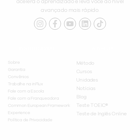
acelera o aprendizado e leva você ao nível
avançado mais rápido.
INSTITUCIONAL
A INFLUX
Sobre
Método
Garantia
Cursos
Convênios
Unidades
Trabalhe na inFlux
Notícias
Fale com a Escola
Blog
Fale com a Franqueadora
Teste TOEIC®
Common European Framework
Experience
Teste de Inglês Online
Política de Privacidade