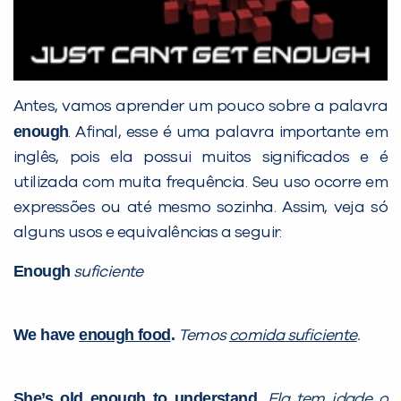
Preencha com seus dados abaixo e
já vamos te colocar em contato
com a
:
Antes, vamos aprender um pouco sobre a palavra
enough
. Afinal, esse é uma palavra importante em
inglês, pois ela possui muitos significados e é
utilizada com muita frequência. Seu uso ocorre em
expressões ou até mesmo sozinha. Assim, veja só
alguns usos e equivalências a seguir:
Você é aluno inFlux?
Enough
suficiente
Sim
Não
We have
enough food
.
Temos
comida suficiente
.
She’s
old enough to understand
.
Ela tem
idade o