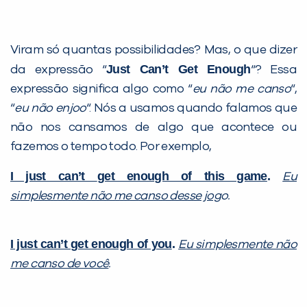
Viram só quantas possibilidades? Mas, o que dizer
Just Can’t Get Enough
da expressão “
“? Essa
expressão significa algo como “
eu não me canso
“,
“
eu não enjoo
“. Nós a usamos quando falamos que
não nos cansamos de algo que acontece ou
fazemos o tempo todo. Por exemplo,
I just can’t
get enough of this game
.
Eu
simplesmente não me canso desse jog
o.
I just can’t
get enough of you
.
Eu simplesmente não
me canso de você
.