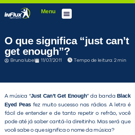
Menu
Conheça a inFlux
Testes e Certificações
Fale Conosco
Portal do aluno
inFlux Climber
Seja um franqueado
O que significa “just can’t
get enough”?
Bruna Iubel
11/07/2011
Tempo de leitura:
Just Can’t Get Enough
Black
A música “
” da banda
Eyed Peas
fez muito sucesso nas rádios. A letra é
fácil de entender e de tanto repetir o refrão, você
pode até já saber cantá-la direitinho. Mas será que
você sabe o que significa o nome da música?