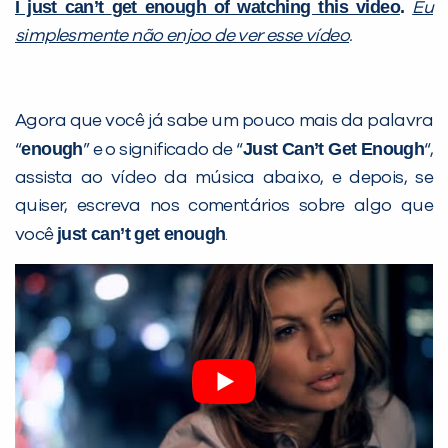
I just can’t
get enough of watching this video
.
Eu
simplesmente não enjoo de ver esse vídeo
.
Agora que você já sabe um pouco mais da palavra
enough
Just Can’t Get Enough
“
” e o significado de “
“,
assista ao vídeo da música abaixo, e depois, se
quiser, escreva nos comentários sobre algo que
just can’t get enough
você
.