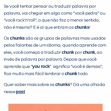
Se você tentar pensar ou traduzir palavra por
palavra, vai chegar em algo como “você pedra” ou
“você rock’n’roll”, o que não faz o menor sentido,
chunks
não é mesmo? E é aí que entram os
!
PEÇA UMA DEMONSTRAÇÃO DE MÉTODO
chunks
Os
são os grupos de palavras mais usados
pelos falantes de um idioma, quando aprende com
Desculpe!
chunk
chunk
eles, você começa a traduzir
por
, ao
Não encontramos nenhuma unidade
invés de palavra por palavra. Depois que você
inFlux nesta cidade ou bairro que
you rock
você digitou.
aprende que “
” significa “você é demais”,
chunk
fica muito mais fácil lembrar o
todo.
chunks
Quer saber mais sobre os
? Dá uma olhada
post
nesse
.