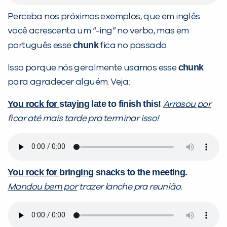
Perceba nos próximos exemplos, que em inglês
você acrescenta um “-ing” no verbo, mas em
chunk
português esse
fica no passado.
chunk
Isso porque nós geralmente usamos esse
para agradecer alguém. Veja:
You rock for
stay
ing
late to finish this!
Arrasou por
ficar até mais tarde pra terminar isso!
You rock for
bring
ing
snacks to the meeting.
Mandou bem por
trazer lanche pra reunião.