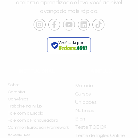
acelera o aprendizado e leva você ao nível
avançado mais rápido.
Verificada por
INSTITUCIONAL
A INFLUX
Sobre
Método
Garantia
Cursos
Convênios
Unidades
Trabalhe na inFlux
Notícias
Fale com a Escola
Blog
Fale com a Franqueadora
Teste TOEIC®
Common European Framework
Experience
Teste de Inglês Online