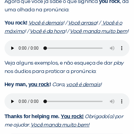
you rock
Agora que você já sabe o que significa
, dá
uma olhada na pronúncia:
You rock!
Você é demais
! /
Você arrasa
! /
Você é o
VOLTAR
máximo
! /
Você é da hora
! /
Você manda muito bem
!
Veja alguns exemplos, e não esqueça de dar
play
nos áudios para praticar a pronúncia:
Hey man,
you rock
!
Cara,
você é demais
!
Thanks for helping me.
You rock!
Obrigado(a) por
me ajudar.
Você manda muito bem!