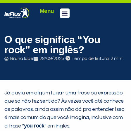
Menu
Conheça a inFlux
Testes e Certificações
Fale Conosco
Portal do aluno
inFlux Climber
Seja um franqueado
O que significa “You
rock” em inglês?
Bruna Iubel
28/09/2025
Tempo de leitura:
Já ouviu em algum lugar uma frase ou expressão
que só não fez sentido? Às vezes você até conhece
as palavras, ainda assim não dá pra entender. Isso
é mais comum do que você imagina, inclusive com
you rock
a frase “
” em inglês.