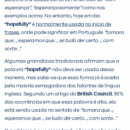
esperança”; “esperançosamente”
como nos
exemplos acima. No entanto, hoje em dia
“hopefully”
é
normalmente usada no início de
frases
, onde pode significar em Português
“tomara
que…; esperamos que…; se tudo der certo…; com
sorte…”.
Algumas gramáticas tradicionais afirmam que a
“hopefully”
palavra
não deve ser usada dessa
maneira, mas sabe-se que essa forma já é aceita
pela maioria esmagadora dos falantes de língua
British Council
inglesa. Segundo um artigo do
, 95%
das ocorrências em que essa palavra é dita, ela
está sendo usada no sentido de
“tomara que…;
esperamos que…; se tudo der certo…; com sorte…”
.