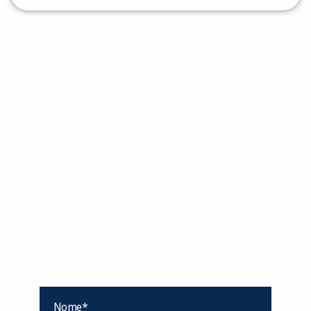
Evolua seu aprendizado com
conteúdos gratuitos!
Cadastre-se e receba conteúdos que
aceleram seu aprendizado de inglês e
espanhol, com dicas práticas e materiais
gratuitos para evoluir no idioma todos os
dias.
Nome*