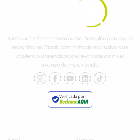
A inFlux é referência em curso de inglês e curso de
espanhol no Brasil, com método exclusivo que
acelera o aprendizado e leva você ao nível
avançado mais rápido.
Verificada por
INSTITUCIONAL
A INFLUX
Sobre