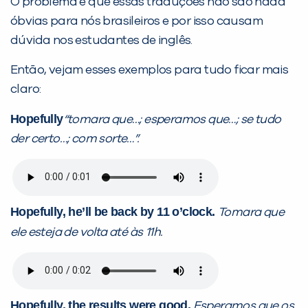
O problema é que essas traduções não são nada
óbvias para nós brasileiros e por isso causam
dúvida nos estudantes de inglês.
Então, vejam esses exemplos para tudo ficar mais
claro:
Hopefully
“tomara que…; esperamos que…; se tudo
der certo…; com sorte…”.
Hopefully, he’ll be back by 11 o’clock.
Tomara que
ele esteja de volta até às
11h.
Hopefully, the results were good.
Esperamos que os