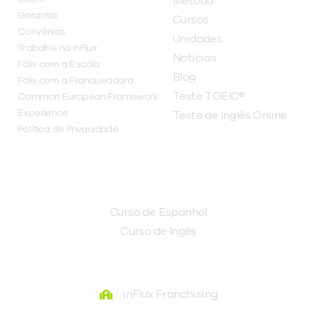
Método
Garantia
Cursos
Convênios
Unidades
Trabalhe na inFlux
Notícias
Fale com a Escola
Blog
Fale com a Franqueadora
Teste TOEIC®
Common European Framework
Experience
Teste de Inglês Online
Política de Privacidade
CURSOS
Curso de Espanhol
Curso de Ingês
FRANQUEADORA
inFlux Franchising