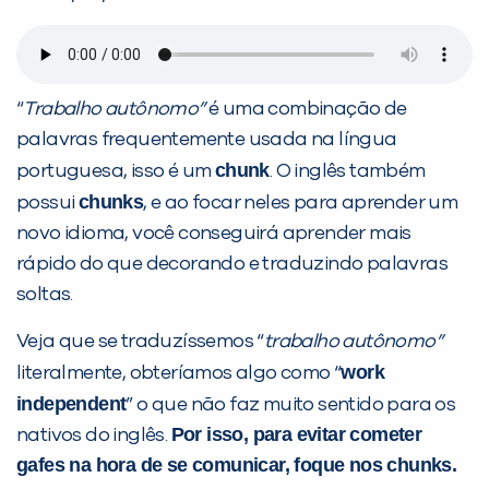
“
Trabalho autônomo”
é uma combinação de
PEÇA UMA DEMONSTRAÇÃO DE MÉTODO
palavras frequentemente usada na língua
chunk
portuguesa, isso é um
. O inglês também
Desculpe!
chunks
possui
, e ao focar neles para aprender um
Não encontramos nenhuma unidade
novo idioma, você conseguirá aprender mais
inFlux nesta cidade ou bairro que
rápido do que decorando e traduzindo palavras
você digitou.
soltas.
Veja que se traduzíssemos “
trabalho autônomo”
work
literalmente, obteríamos algo como “
independent
” o que não faz muito sentido para os
Por isso, para evitar cometer
nativos do inglês.
gafes na hora de se comunicar, foque nos
chunks
.