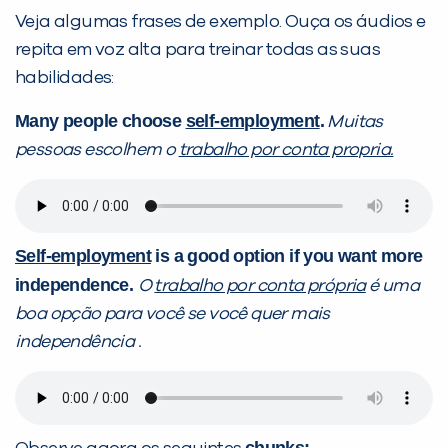
Veja algumas frases de exemplo. Ouça os áudios e
repita em voz alta para treinar todas as suas
Preencha com seus dados abaixo e
habilidades:
já vamos te colocar em contato
Many people choose
self-employment
.
Muitas
com a
:
pessoas escolhem o
trabalho por conta propria.
Self-employment
is a good option if you want more
independence.
O
trabalho por conta própria
é uma
boa opção para você
se você quer mais
independência
.
Você é aluno inFlux?
Sim
Não