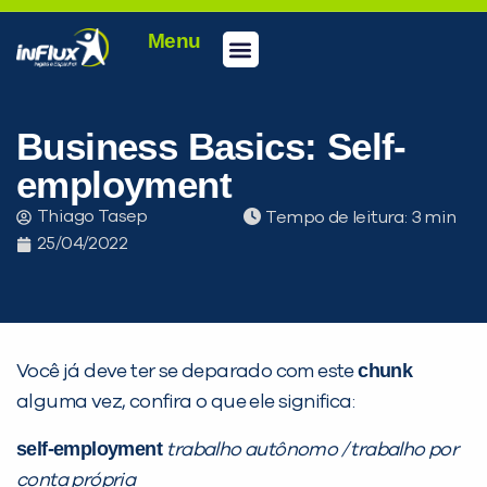
Menu
Conheça a inFlux
Testes e Certificações
Fale Conosco
Portal do aluno
inFlux Climber
Seja um franqueado
Business Basics: Self-
employment
Thiago Tasep
Tempo de leitura:
25/04/2022
chunk
Você já deve ter se deparado com este
alguma vez, confira o que ele significa:
self-employment
trabalho autônomo / trabalho por
conta própria