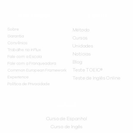
INSTITUCIONAL
A INFLUX
Sobre
Método
Garantia
Cursos
Convênios
Unidades
Trabalhe na inFlux
Notícias
Fale com a Escola
Blog
Fale com a Franqueadora
Teste TOEIC®
Common European Framework
Experience
Teste de Inglês Online
Política de Privacidade
CURSOS
Curso de Espanhol
Curso de Ingês