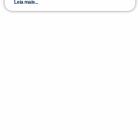
Leia mais...
Evolua seu aprendizado com
conteúdos gratuitos!
Cadastre-se e receba conteúdos que
aceleram seu aprendizado de inglês e
espanhol, com dicas práticas e materiais
gratuitos para evoluir no idioma todos os
dias.