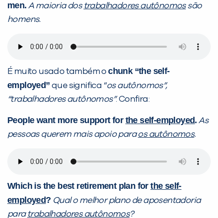
men.
A maioria dos
trabalhadores autônomos
são
homens.
chunk “the self-
É muito usado também o
employed”
que significa “
os autônomos”,
“trabalhadores autônomos”
. Confira:
People want more support for
the self-employed
.
As
pessoas querem mais apoio para
os autônomos
.
Which is the best retirement plan for
the self-
employed
?
Qual o melhor plano de aposentadoria
para
trabalhadores autônomos
?