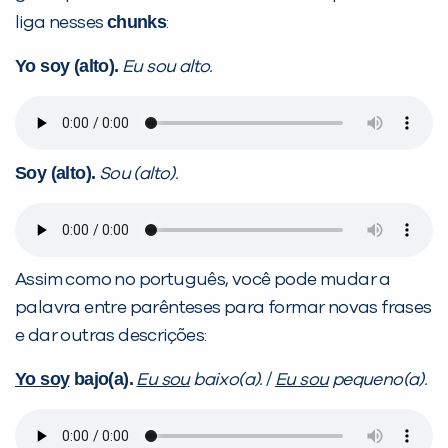
chunks
liga nesses
:
Yo soy (alto).
Eu sou alto.
Soy (alto).
Sou (alto).
Você é aluno inFlux?
Sim
Não
Assim como no português, você pode mudar a
palavra entre parênteses para formar novas frases
e dar outras descrições:
Yo soy
bajo(a).
Eu sou
baixo(a).
/
Eu sou
pequeno(a).
VOLTAR