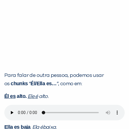
Para falar de outra pessoa, podemos usar
chunks
Él/Ella es…
os
“
”, como em:
Él es
alto.
Ele é
alto.
Ella es
baja
.
Ela é
baixa.