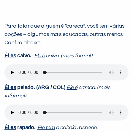
Para falar que alguém é “careca”, você tem várias
opções – algumas mais educadas, outras menos.
Confira abaixo:
Él es
calvo.
Ele é
calvo. (mais formal)
Él es
pelado. (ARG / COL)
Ele é
careca. (mais
informal)
Él es
rapado.
Ele tem
o cabelo raspado.