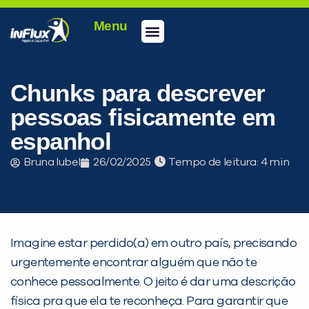
Menu
Conheça a inFlux
Testes e Certificações
Fale Conosco
Portal do aluno
inFlux Climber
Seja um franqueado
Chunks para descrever
pessoas fisicamente em
espanhol
Bruna Iubel
26/02/2025
Tempo de leitura:
Imagine estar perdido(a) em outro país, precisando
urgentemente encontrar alguém que não te
conhece pessoalmente. O jeito é dar uma descrição
física pra que ela te reconheça. Para garantir que