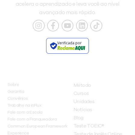
acelera o aprendizado e leva você ao nível
avançado mais rápido.
Verificada por
INSTITUCIONAL
A INFLUX
Sobre
Método
Garantia
Cursos
Convênios
Unidades
Trabalhe na inFlux
Notícias
Fale com a Escola
Blog
Fale com a Franqueadora
Teste TOEIC®
Common European Framework
Experience
Teste de Inglês Online