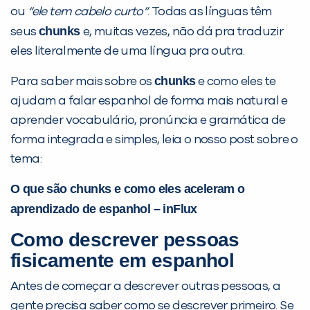
ou
“ele tem cabelo curto”
. Todas as línguas têm
chunks
seus
e, muitas vezes, não dá pra traduzir
Desculpe!
eles literalmente de uma língua pra outra.
Não encontramos nenhuma unidade
inFlux nesta cidade ou bairro que
chunks
Para saber mais sobre os
e como eles te
você digitou.
ajudam a falar espanhol de forma mais natural e
aprender vocabulário, pronúncia e gramática de
forma integrada e simples, leia o nosso post sobre o
tema:
O que são chunks e como eles aceleram o
aprendizado de espanhol – inFlux
Como descrever pessoas
fisicamente em espanhol
Preencha com seus dados abaixo e
já vamos te colocar em contato
Antes de começar a descrever outras pessoas, a
com a
:
gente precisa saber como se descrever primeiro. Se