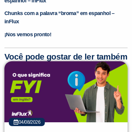
espanhol – inFlux
Chunks com a palavra “broma” em espanhol –
inFlux
¡Nos vemos pronto!
Você pode gostar de ler também
04/08/2026