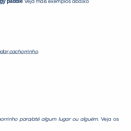
ggy paddle
. Veja mais exemplos abaixo:
dar cachorrinho
.
orrinho para/até
algum lugar ou alguém.
Veja os