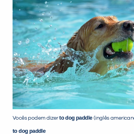
to dog paddle
Vocês podem dizer
(inglês america
to dog paddle