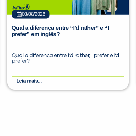
03/08/2026
Qual a diferença entre “I’d rather” e “I
prefer” em inglês?
Qual a diferença entre I’d rather, I prefer e I’d
prefer?
Leia mais...