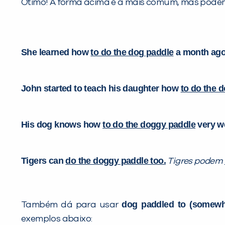
Ótimo! A forma acima é a mais comum, mas pod
She learned how
to do the dog paddle
a month ag
John started to teach his daughter how
to do the 
His dog knows how
to do the doggy paddle
very we
Tigers can
do the doggy paddle too.
Tigres podem
dog paddled to (somew
Também dá para usar
exemplos abaixo: