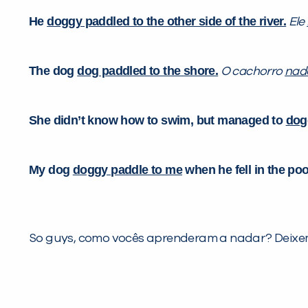
He
doggy paddled to the other side of the river.
Ele
The dog
dog paddled to the shore.
O cachorro
nad
She didn’t know how to swim, but managed to
dogg
My dog
doggy paddle to me
when he fell in the poo
So guys, como vocês aprenderam a nadar? Deixe