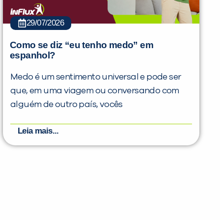
29/07/2026
Como se diz “eu tenho medo” em
espanhol?
Medo é um sentimento universal e pode ser
que, em uma viagem ou conversando com
alguém de outro país, vocês
Leia mais...
PEÇA UMA DEMONSTRAÇÃO DE MÉTODO
Desculpe!
Não encontramos nenhuma unidade
inFlux nesta cidade ou bairro que