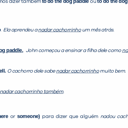
to
do the dog paddle
to do the do
emos dizer também
ou
o
.
Ela
aprendeu a
nadar cachorrinho
um mês atrás.
dog paddle.
John começou a ensinar a filha dele como
na
ll.
O cachorro dele sabe
nadar cachorrinho
muito bem.
nadar cachorrinho também
.
here
someone)
or
para dizer que alguém
nadou cach