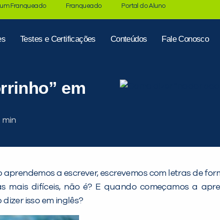
 um Franqueado
Franqueado
Portal do Aluno
es
Testes e Certificações
Conteúdos
Fale Conosco
rrinho” em
aprendemos a escrever, escrevemos com letras de fo
 as mais difíceis, não é? E quando começamos a apr
dizer isso em inglês?