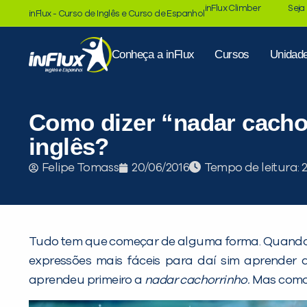
inFlux Climber
Seja
inFlux - Curso de Inglês e Curso de Espanhol
Conheça a inFlux
Cursos
Unidad
Como dizer “nadar cacho
inglês?
Tempo de leitura:
Felipe Tomass
20/06/2016
Tudo tem que começar de alguma forma. Quando 
expressões mais fáceis para daí sim aprender
aprendeu primeiro a
nadar cachorrinho.
Mas como 