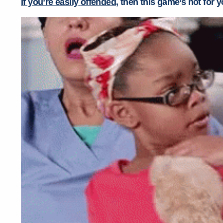
If you’re
easily
offended
, then this game’s not for 