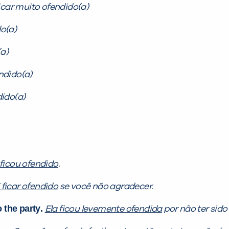
icar muito ofendido(a)
o(a)
(a)
ndido(a)
ido(a)
ficou ofendido
.
i ficar ofendido
se você não agradecer.
o the
party
.
Ela ficou levemente ofendida
por não ter sido