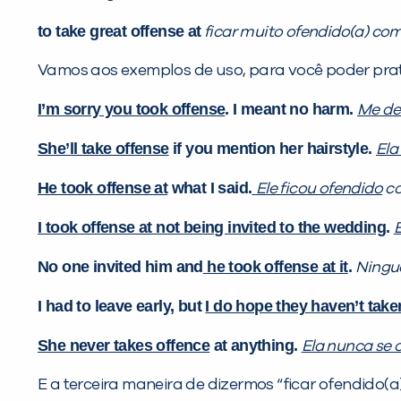
to take great offense at
ficar muito ofendido(a) co
Vamos aos exemplos de uso, para você poder prat
I’m sorry you took offense
. I meant no harm.
Me de
She’ll take offense
if you mention her hairstyle.
Ela
He took offense at
what I said.
Ele ficou ofendido
co
I took offense at not being invited to the wedding
.
E
No one invited him and
he took offense at it
.
Ningu
I had to leave early, but
I do hope they haven’t take
She never takes offence
at anything.
Ela nunca se 
E a terceira maneira de dizermos “ficar ofendido