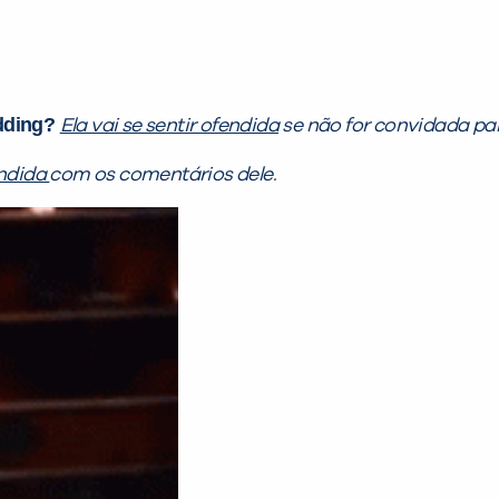
ding
?
Ela vai se sentir ofendida
se não for convidada p
endida
com os comentários dele.