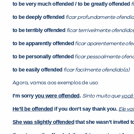
to be very much offended / to be greatly offended
f
to be deeply offended
ficar profundamente ofendid
to be terribly offended
ficar terrivelmente ofendido
to be apparently offended
ficar aparentemente ofe
to be personally offended
ficar pessoalmente ofend
to be easily offended
ficar facilmente ofendido(a)
Agora, vamos aos exemplos de uso:
I’m sorry
you were offended
.
Sinto muito que
você 
He’ll be offended
if you don’t say thank you.
Ele va
She was slightly offended
that she wasn’t
invited
t