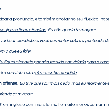
m
icar a pronúncia, e também anotar no seu “Lexical not
sculpe se ficou ofendido
. Eu não queria te magoar.
 vai ficar ofendida
se você comentar sobre o penteado de
m o que eu falei.
u fiquei ofendida
por não ter sido convidada para o cas
ém convidou ele e
ele se sentiu ofendido
.
n offense
.
Eu tive que sair mais cedo, mas
eu realmente
e
ofende
com nada.
(a)” em inglês é bem mais formal, e muito menos comum