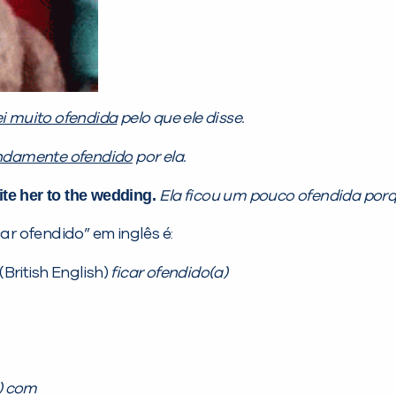
ei muito ofendida
pelo que ele disse.
undamente ofendido
por ela.
ite her to the wedding.
Ela ficou um pouco ofendida por
r ofendido” em inglês é:
(British English)
ficar ofendido(a)
a) com