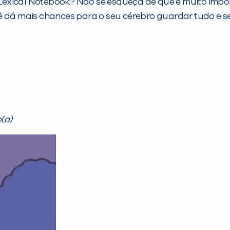
xical Notebook? Não se esqueça de que é muito importa
 dá mais chances para o seu cérebro guardar tudo e seu
o(a)