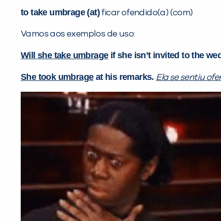
to take umbrage (at)
ficar ofendido(a) (com)
Vamos aos exemplos de uso:
Will she take umbrage
if she isn’t
invited
to the
wed
She took umbrage
at his remarks.
Ela se sentiu of