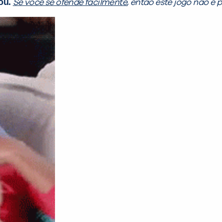
you.
Se você se ofende facilmente
, então este jogo não é 