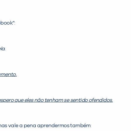
ebook”:
la.
amento.
spero que eles não tenham se sentido ofendidos.
, mas vale a pena aprendermos também: