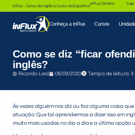
inFlux Climber
Seja
inFlux - Curso de Inglês e Curso de Espanhol
Conheça a inFlux
Cursos
Unidad
Como se diz “ficar ofend
inglês?
Tempo de leitura:
Ricardo Leal
08/09/2020
Às vezes alguém nos diz ou faz alguma coisa que
situação. Que tal aprendermos a dizer isso em ing
muito mais usadas no dia a dia e a última opção 