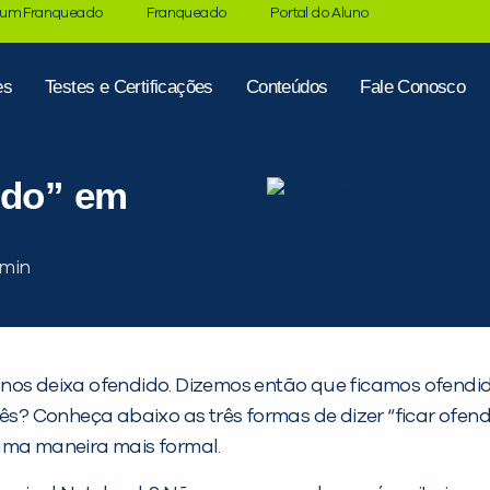
 um Franqueado
Franqueado
Portal do Aluno
es
Testes e Certificações
Conteúdos
Fale Conosco
ido” em
 nos deixa ofendido. Dizemos então que ficamos ofend
lês? Conheça abaixo as três formas de dizer “ficar ofen
uma maneira mais formal.