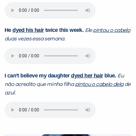
Preencha com seus dados abaixo e
já vamos te colocar em contato
com a
:
He
dyed his hair
twice this week.
Ele
pintou o cabelo
duas vezes essa semana.
I can’t believe my daughter
dyed her hair
blue.
Eu
não acredito que minha filha
pintou o cabelo dela
de
azul.
Você é aluno inFlux?
Sim
Não