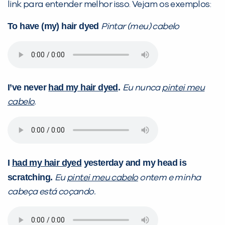
link para entender melhor isso. Vejam os exemplos:
To have (my) hair dyed
Pintar (meu) cabelo
I’ve never
had my hair dyed
.
Eu nunca
pintei meu
cabelo
.
I
had my hair dyed
yesterday and my head is
scratching.
Eu
pintei meu cabelo
ontem e minha
cabeça está coçando.