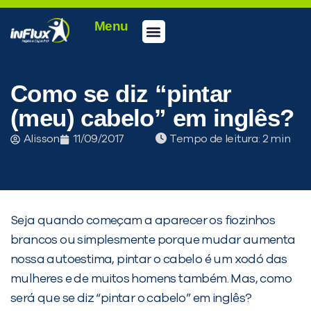
Menu
Conheça a inFlux
Testes e Certificações
Fale Conosco
Portal do aluno
inFlux Climber
Seja um franqueado
Como se diz “pintar
(meu) cabelo” em inglês?
Alisson
11/09/2017
Tempo de leitura:
Seja quando começam a aparecer os fiozinhos
brancos ou simplesmente porque mudar aumenta
nossa autoestima, pintar o cabelo é um xodó das
mulheres e de muitos homens também. Mas, como
será que se diz “pintar o cabelo” em inglês?