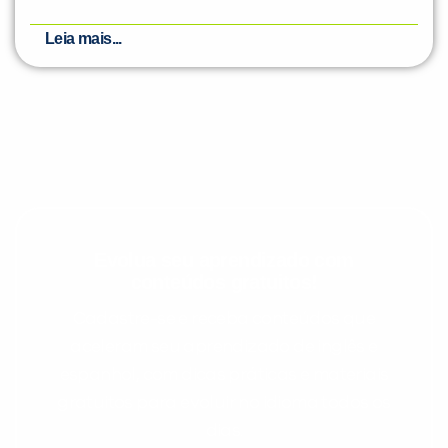
Leia mais...
Evolua seu aprendizado com
conteúdos gratuitos!
Cadastre-se e receba conteúdos que
aceleram seu aprendizado de inglês e
espanhol, com dicas práticas e materiais
gratuitos para evoluir no idioma todos os
dias.