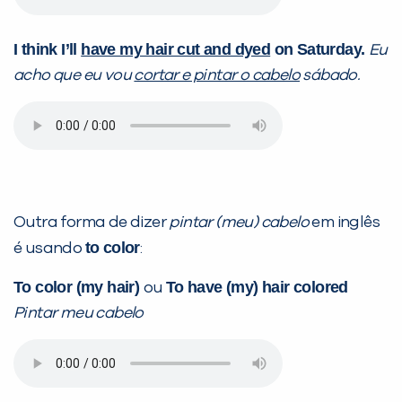
I think I’ll
have my hair cut and dyed
on Saturday.
Eu
acho que eu vou
cortar e pintar o cabelo
sábado.
Outra forma de dizer
pintar (meu) cabelo
em inglês
to color
é usando
:
To color (my hair)
To have (my) hair colored
ou
Pintar meu cabelo