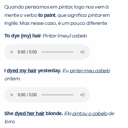
Quando pensamos em
pintar
, logo nos vem à
to paint
mente o verbo
, que significa
pintar
em
PEÇA UMA DEMONSTRAÇÃO DE MÉTODO
inglês. Mas nesse caso, é um pouco diferente:
To dye (my) hair
Pintar (meu) cabelo
Desculpe!
Não encontramos nenhuma unidade
inFlux nesta cidade ou bairro que
você digitou.
I
dyed my hair
yesterday.
Eu
pintei meu cabelo
ontem.
She
dyed her hair
blonde.
Ela
pintou o cabelo
de
loiro.