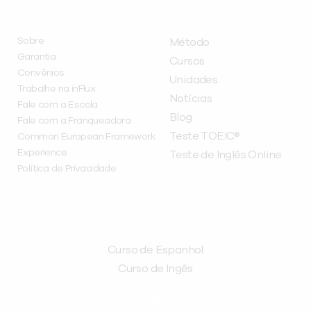
INSTITUCIONAL
A INFLUX
Sobre
Método
Garantia
Cursos
Convênios
Unidades
Trabalhe na inFlux
Notícias
Fale com a Escola
Blog
Fale com a Franqueadora
Teste TOEIC®
Common European Framework
Experience
Teste de Inglês Online
Política de Privacidade
CURSOS
Curso de Espanhol
Curso de Ingês
FRANQUEADORA