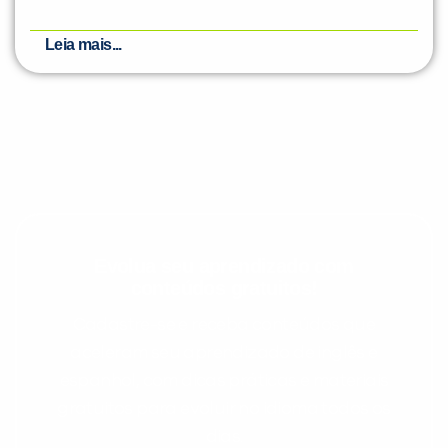
Leia mais...
Evolua seu aprendizado com
conteúdos gratuitos!
Cadastre-se e receba conteúdos que
aceleram seu aprendizado de inglês e
espanhol, com dicas práticas e materiais
gratuitos para evoluir no idioma todos os
dias.