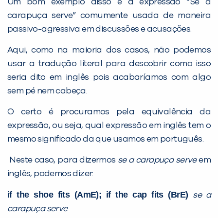
Um bom exemplo disso é a expressão “Se a
carapuça serve” comumente usada de maneira
PEÇA UMA DEMONSTRAÇÃO DE MÉTODO
passivo-agressiva em discussões e acusações.
Aqui, como na maioria dos casos, não podemos
Desculpe!
usar a tradução literal para descobrir como isso
Não encontramos nenhuma unidade
seria dito em inglês pois acabaríamos com algo
inFlux nesta cidade ou bairro que
sem pé nem cabeça.
você digitou.
O certo é procuramos pela equivalência da
expressão, ou seja, qual expressão em inglês tem o
mesmo significado da que usamos em português.
Neste caso, para dizermos
se a carapuça serve
em
inglês, podemos dizer:
if the shoe fits (AmE); if the cap fits (BrE)
se a
carapuça serve