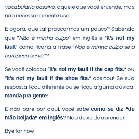
vocabulário passivo,
aquele que você entende, mas
não necessariamente usa.
E agora, que tal praticarmos um pouco? Sabendo
It’s not my
que “
Não é minha culpa
” em inglês é “
fault
” como ficaria a frase “
Não é minha culpa se a
carapuça serve.
“?
It’s not my fault if the cap fits.
Se você colocou “
” ou
It’s not my fault if the shoe fits.
“
” acertou! Se sua
resposta ficou diferente ou se ficou alguma dúvida,
manda pra gente
!
como se diz “de
E não pare por aqui, você sabe
mão beijada” em inglês
? Não deixe de aprender!
Bye for now.