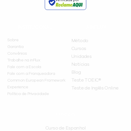
INSTITUCIONAL
A INFLUX
Sobre
Método
Garantia
Cursos
Convênios
Unidades
Trabalhe na inFlux
Notícias
Fale com a Escola
Blog
Fale com a Franqueadora
Teste TOEIC®
Common European Framework
Experience
Teste de Inglês Online
Política de Privacidade
CURSOS
Curso de Espanhol