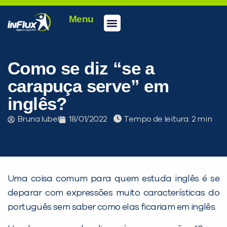
Menu
Conheça a inFlux
Testes e Certificações
Fale Conosco
Portal do aluno
inFlux Climber
Seja um franqueado
Como se diz “se a
carapuça serve” em
inglês?
Bruna Iubel
18/01/2022
Tempo de leitura:
Uma coisa comum para quem estuda inglês é se
deparar com expressões muito características do
português sem saber como elas ficariam em inglês.