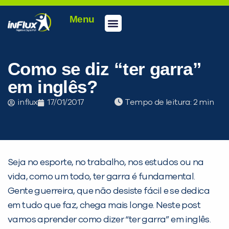
Menu
Conheça a inFlux
Testes e Certificações
Fale Conosco
Portal do aluno
inFlux Climber
Seja um franqueado
Como se diz “ter garra”
em inglês?
influx
17/01/2017
Tempo de leitura:
Seja no esporte, no trabalho, nos estudos ou na
vida, como um todo, ter garra é fundamental.
Gente guerreira, que não desiste fácil e se dedica
em tudo que faz, chega mais longe. Neste post
vamos aprender como dizer “ter garra” em inglês.