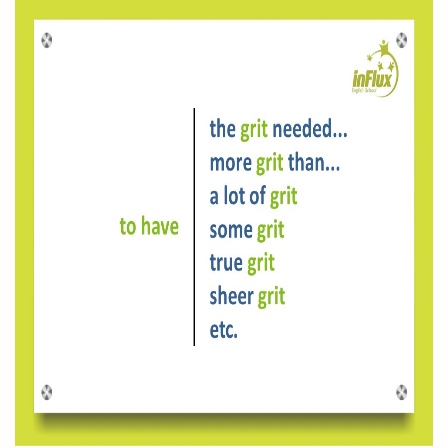
Preencha com seus dados abaixo e
já vamos te colocar em contato
com a
:
Você é aluno inFlux?
Sim
Não