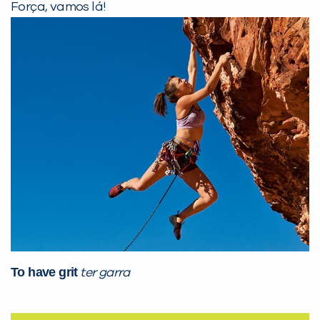
Força, vamos lá!
PEÇA UMA DEMONSTRAÇÃO DE MÉTODO
Desculpe!
Não encontramos nenhuma unidade
inFlux nesta cidade ou bairro que
você digitou.
To have grit
ter garra