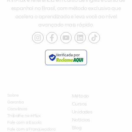
A inFlux é referência em curso de inglês e curso de
espanhol no Brasil, com método exclusivo que
acelera o aprendizado e leva você ao nível
avançado mais rápido.
Verificada por
INSTITUCIONAL
A INFLUX
Sobre
Método
Garantia
Cursos
Convênios
Unidades
Trabalhe na inFlux
Notícias
Fale com a Escola
Blog
Fale com a Franqueadora