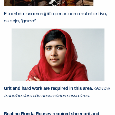
grit
E também usamos
apenas como substantivo,
ou seja, “garra”:
Grit
and hard work are required in this area.
Garra
e
trabalho duro são necessários nessa área.
Beating Ronda Rousey required
sheer grit
and