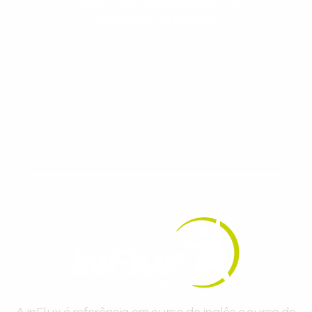
Evolua seu aprendizado com
conteúdos gratuitos!
Cadastre-se e receba conteúdos que
aceleram seu aprendizado de inglês e
espanhol, com dicas práticas e materiais
gratuitos para evoluir no idioma todos os
dias.