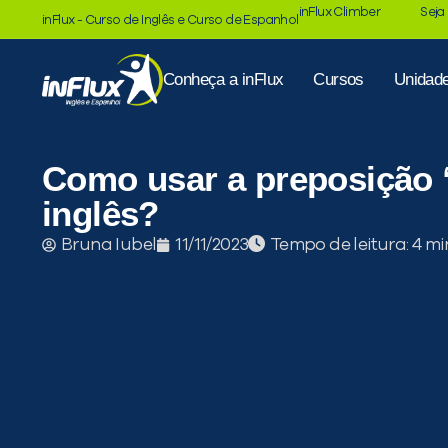
inFlux Climber
Seja
inFlux - Curso de Inglês e Curso de Espanhol
Conheça a inFlux
Cursos
Unidad
Como usar a preposição
inglês?
Tempo de leitura:
Bruna Iubel
11/11/2023