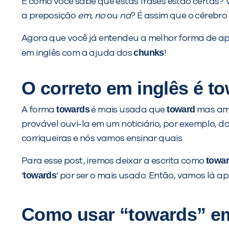
E como você sabe que estas frases estão certas
a preposição
em, no
ou
na
? É assim que o cérebr
Agora que você já entendeu a melhor forma de a
chunks
em inglês com a ajuda dos
!
O correto em inglês é t
towards
toward
A forma
é mais usada que
mas amb
provável ouvi-la em um noticiário, por exemplo, 
corriqueiras e nós vamos ensinar quais.
towar
Para esse post, iremos deixar a escrita como
towards
‘
‘ por ser o mais usado. Então, vamos lá 
Como usar “towards” em