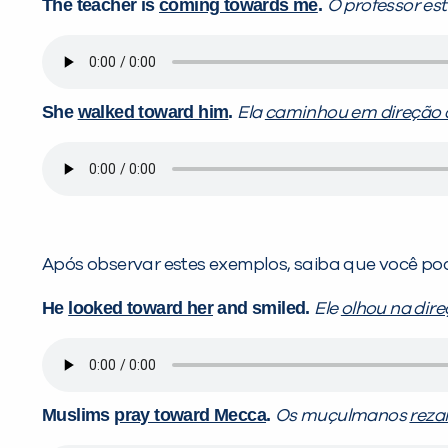
The teacher is
coming towards me
.
O professor es
She
walked toward him
.
Ela
caminhou em direção a
Após observar estes exemplos, saiba que você po
He
looked toward her
and smiled.
Ele
olhou na dire
Muslims
pray toward Mecca
.
Os muçulmanos
reza