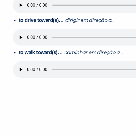
to drive toward(s)…
dirigir em direção a…
to walk toward(
s)…
caminhar em direção a…