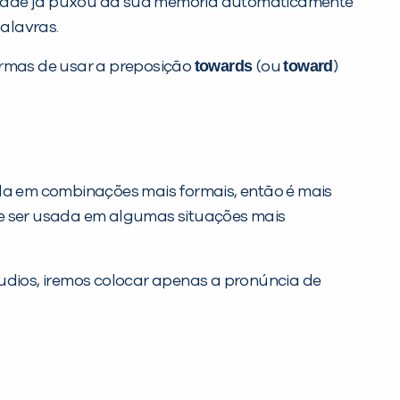
cidade já puxou da sua memória automaticamente
alavras.
towards
toward
rmas de usar a preposição
(ou
)
a em combinações mais formais, então é mais
de ser usada em algumas situações mais
udios, iremos colocar apenas a pronúncia de