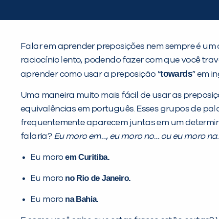
Falar em aprender preposições nem sempre é um a
raciocínio lento, podendo fazer com que você tra
towards
aprender como usar a preposição “
” em i
Uma maneira muito mais fácil de usar as preposiç
equivalências em português. Esses grupos de pa
frequentemente aparecem juntas em um determina
falaria?
Eu moro em…, eu moro no… ou eu moro na
em Curitiba.
Eu moro
no Rio de Janeiro.
Eu moro
na Bahia.
Eu moro