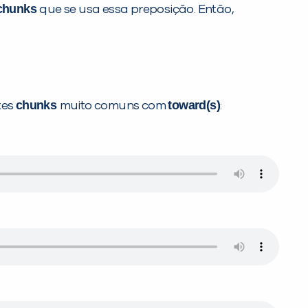
chunks
que se usa essa preposição. Então,
chunks
toward(s)
tes
muito comuns com
: