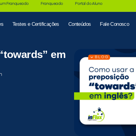
 um Franqueado
Franqueado
Portal do Aluno
es
Testes e Certificações
Conteúdos
Fale Conosco
 “towards” em