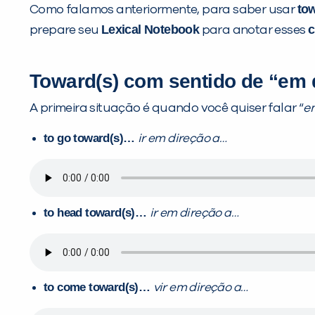
tow
Como falamos anteriormente, para saber usar
Lexical Notebook
c
prepare seu
para anotar esses
Toward(s) com sentido de “em 
A primeira situação é quando você quiser falar “
e
to go toward(s)…
ir em direção a…
to head toward(s)…
ir em direção a…
to come toward(s)…
vir em direção a…