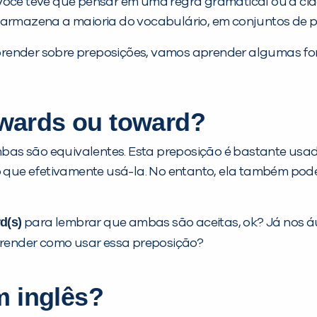
? Você teve que pensar em uma regra gramatical ou a 
o armazena a maioria do vocabulário, em conjuntos de p
prender sobre preposições, vamos aprender algumas fo
owards ou toward?
as são equivalentes. Esta preposição é bastante usad
do que efetivamente usá-la. No entanto, ela também po
d(s)
para lembrar que ambas são aceitas, ok? Já nos á
aprender como usar essa preposição?
 inglês?