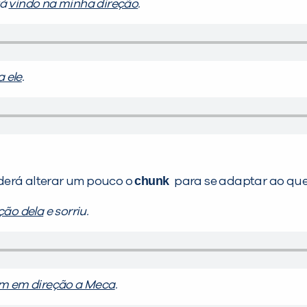
tá
vindo na minha direção
.
 ele
.
chunk
derá alterar um pouco o
para se adaptar ao que v
ção dela
e sorriu.
m em direção a Meca
.