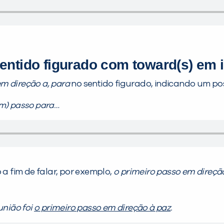
entido figurado com toward(s) em 
m direção a, para
no sentido figurado, indicando um pos
um) passo para…
 fim de falar, por exemplo,
o primeiro passo em direção
união foi
o primeiro passo em direção à paz
.