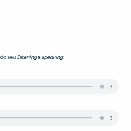
ando seu
listening
e
speaking
: