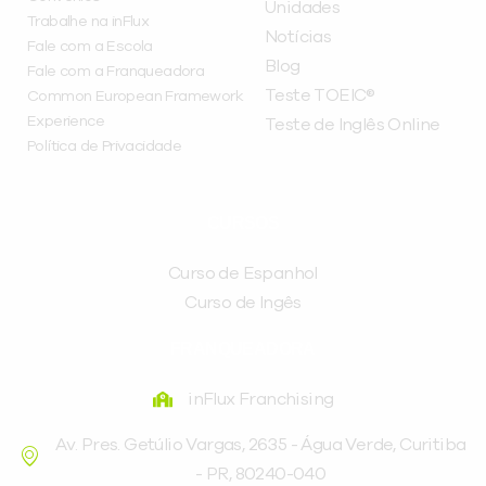
Unidades
Trabalhe na inFlux
Notícias
Fale com a Escola
Blog
Fale com a Franqueadora
Teste TOEIC®
Common European Framework
Experience
Teste de Inglês Online
Política de Privacidade
CURSOS
Curso de Espanhol
Curso de Ingês
FRANQUEADORA
inFlux Franchising
Av. Pres. Getúlio Vargas, 2635 - Água Verde, Curitiba
- PR, 80240-040