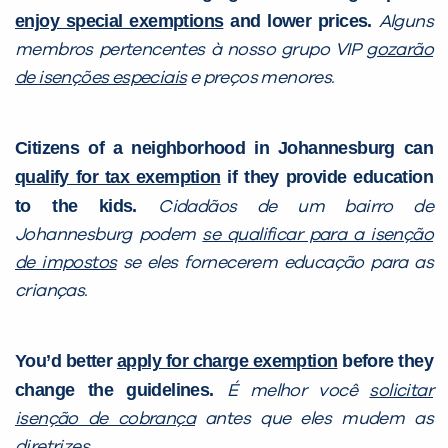
enjoy special exemptions
and lower prices.
Alguns
membros pertencentes à nosso grupo VIP
gozarão
de isenções especiais
e preços menores.
Citizens of a neighborhood in Johannesburg can
qualify for tax exemption
if they provide education
to the kids.
Cidadãos de um bairro de
Johannesburg podem
se qualificar para a isenção
de impostos
se eles fornecerem educação para as
crianças.
You’d better
apply for charge exemption
before they
change the guidelines.
É melhor você
solicitar
isenção de cobrança
antes que eles mudem as
diretrizes.