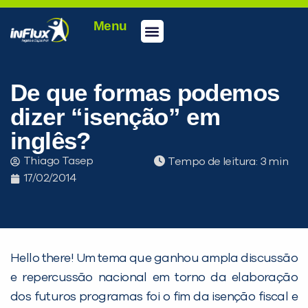
Menu
Conheça a inFlux
Testes e Certificações
Fale Conosco
Portal do aluno
inFlux Climber
Seja um franqueado
De que formas podemos
dizer “isenção” em
inglês?
Thiago Tasep
Tempo de leitura:
17/02/2014
Hello there! Um tema que ganhou ampla discussão
e repercussão nacional em torno da elaboração
dos futuros programas foi o fim da isenção fiscal e