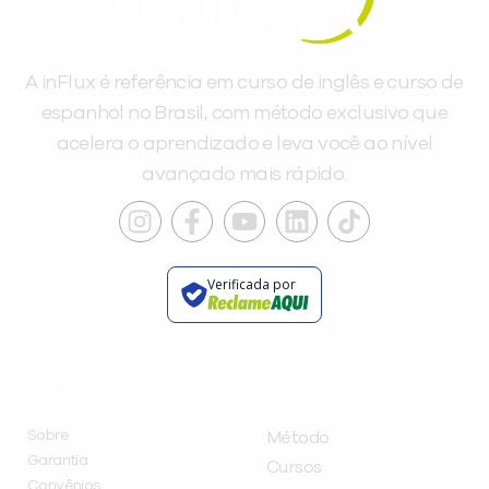
A inFlux é referência em curso de inglês e curso de
espanhol no Brasil, com método exclusivo que
acelera o aprendizado e leva você ao nível
avançado mais rápido.
Verificada por
INSTITUCIONAL
A INFLUX
Sobre
Método
Garantia
Cursos
Convênios