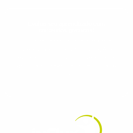
Evolua seu aprendizado com
conteúdos gratuitos!
Cadastre-se e receba conteúdos que
aceleram seu aprendizado de inglês e
espanhol, com dicas práticas e materiais
gratuitos para evoluir no idioma todos os
dias.