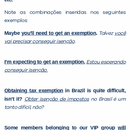
Note as combinações inseridas nos seguintes
exemplos:
Maybe
y
ou’ll need to get an exemption
.
Talvez
você
vai precisar conseguir isenção
.
I’m expecting
to get an exemption.
E
stou esperando
conseguir isenção.
Obtaining tax exemption
in Brazil is quite difficult,
isn’t it?
Obter isenção de impostos
no Brasil é um
tanto difícil, não?
Some members belonging to our VIP group
will