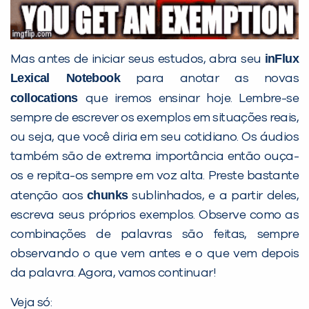
Preencha com seus dados abaixo e
inFlux
Mas antes de iniciar seus estudos, abra seu
já vamos te colocar em contato
Lexical Notebook
para anotar as novas
com a
:
collocations
que iremos ensinar hoje. Lembre-se
sempre de escrever os exemplos em situações reais,
ou seja, que você diria em seu cotidiano. Os áudios
também são de extrema importância então ouça-
os e repita-os sempre em voz alta. Preste bastante
chunks
atenção aos
sublinhados, e a partir deles,
escreva seus próprios exemplos. Observe como as
combinações de palavras são feitas, sempre
observando o que vem antes e o que vem depois
Você é aluno inFlux?
Sim
Não
da palavra. Agora, vamos continuar!
Veja só: