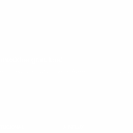
nteúdos gratuitos!
ram seu aprendizado de inglês e espanhol, com dicas p
ITUCIONAL
A INFLUX