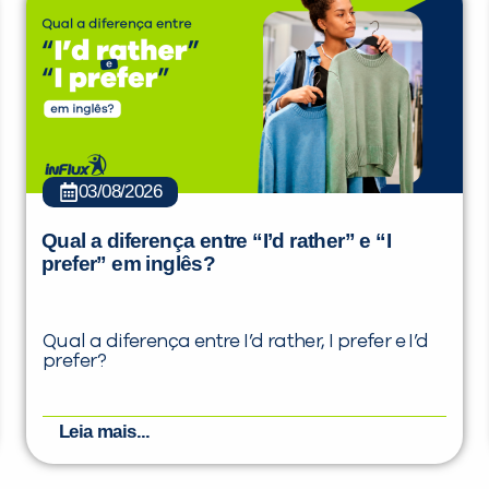
03/08/2026
Qual a diferença entre “I’d rather” e “I
prefer” em inglês?
Qual a diferença entre I’d rather, I prefer e I’d
prefer?
Leia mais...