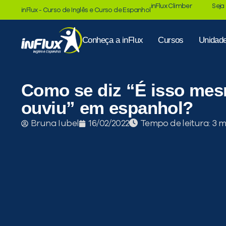
inFlux Climber
Seja
inFlux - Curso de Inglês e Curso de Espanhol
Conheça a inFlux
Cursos
Unidad
Como se diz “É isso me
ouviu” em espanhol?
Tempo de leitura:
Bruna Iubel
16/02/2022