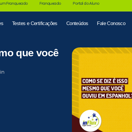
 um Franqueado
Franqueado
Portal do Aluno
es
Testes e Certificações
Conteúdos
Fale Conosco
smo que você