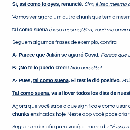
Sí,
así como lo oyes
, renuncié.
Sim,
é isso mesmo 
chunk
Vamos ver agora um outro
que tem o mesmo
tal como suena
é isso mesmo/ Sim, você me ouviu 
Seguem algumas frases de exemplo, confira:
A- Parece que Julián se agarró Covid.
Parece que J
B- ¡No te lo puedo creer!
Não acredito!
A- Pues,
tal como suena
. El test le dió positivo.
Poi
Tal como suena
, va a llover todos los días de nue
Agora que você sabe o que significa e como usar 
chunks
ensinados hoje. Neste app você pode criar 
Segue um desafio para você, como se diz “
É isso 