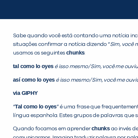
Sabe quando você está contando uma notícia inc
situações confirmar a notícia dizendo “
Sim, você 
chunks
usamos os seguintes
:
tal como lo oyes
é isso mesmo/ Sim, você me ouviu
así como lo oyes
é isso mesmo/ Sim, você me ouvi
via GIPHY
Tal como lo oyes
“
” é uma frase que frequentemen
língua espanhola. Estes grupos de palavras qu
chunks
Quando focamos em aprender
ao invés d
comunicarmos. Imagina traduzir palavra por pala