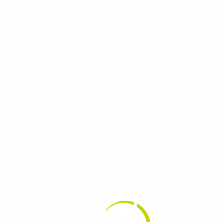
Evolua seu aprendizado com co
Cadastre-se e receba conteúdos que acele
evoluir no idioma todos os dias.
INST