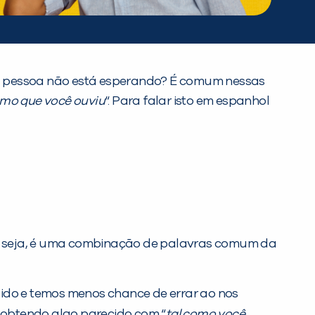
ra pessoa não está esperando? É comum nessas
smo que você ouviu
“. Para falar isto em espanhol
u seja, é uma combinação de palavras comum da
ido e temos menos chance de errar ao nos
obtendo algo parecido com “
tal como você