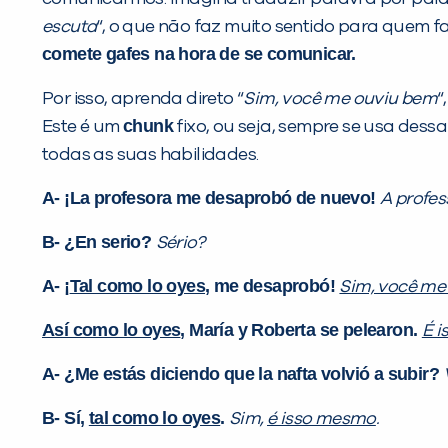
escuta
“, o que não faz muito sentido para quem 
comete gafes na hora de se comunicar.
Por isso, aprenda direto “
Sim, você me ouviu bem
“,
chunk
Este é um
fixo, ou seja, sempre se usa dessa
todas as suas habilidades.
A- ¡La profesora me desaprobó de nuevo!
A profes
B- ¿En serio?
Sério?
A- ¡
Tal como lo oyes
, me desaprobó!
Sim, você me
Así como lo oyes
, María y Roberta se pelearon.
É 
A- ¿Me estás diciendo que la nafta volvió a subir?
B- Sí,
tal como lo oyes
.
Sim,
é isso mesmo
.