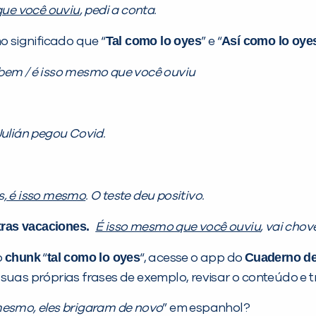
que você ouviu
, pedi a conta.
Tal como lo oyes
Así como lo oye
 significado que “
” e “
bem / é isso mesmo que você ouviu
ulián pegou Covid.
s
, é isso mesmo
. O teste deu positivo.
stras vacaciones.
É isso mesmo que você ouviu
, vai chov
chunk
tal como lo oyes
Cuaderno de
o
“
“, acesse o app do
suas próprias frases de exemplo, revisar o conteúdo e t
mesmo, eles brigaram de novo
” em espanhol?