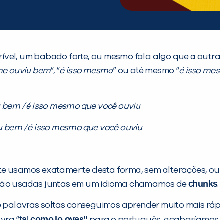
rível, um babado forte, ou mesmo fala algo que a out
me ouviu bem
“, “
é isso mesmo
” ou até mesmo “
é isso me
 bem / é isso mesmo que você ouviu
u bem / é isso mesmo que você ouviu
te usamos exatamente desta forma, sem alterações, o
chunks
e são usadas juntas em um idioma chamamos de
.
e palavras soltas conseguimos aprender muito mais ráp
tal como lo oyes”
vra “
para o português, acabaríamos 