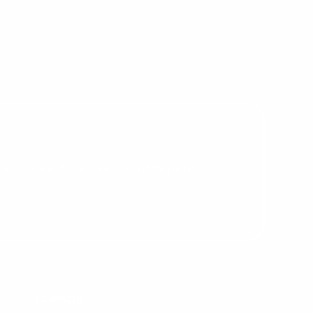
Desculpe!
Não encontramos nenhuma unidade
inFlux nesta cidade ou bairro que
você digitou.
ráticas e materiais gratuitos para
Preencha com seus dados abaixo e
já vamos te colocar em contato
CURSOS
com a
: