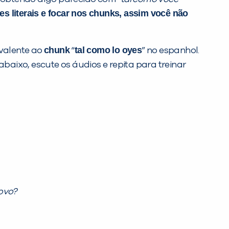
ões literais e focar nos chunks, assim você não
chunk
tal como lo oyes
ivalente ao
“
” no espanhol.
abaixo, escute os áudios e repita para treinar
ovo?