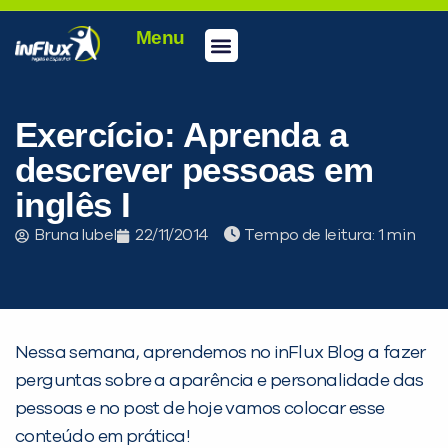
Menu
Conheça a inFlux
Testes e Certificações
Fale Conosco
Portal do aluno
inFlux Climber
Seja um franqueado
Exercício: Aprenda a
descrever pessoas em
inglês I
Bruna Iubel
22/11/2014
Tempo de leitura:
Nessa semana, aprendemos no inFlux Blog a fazer
perguntas sobre a aparência e personalidade das
pessoas e no post de hoje vamos colocar esse
PEÇA UMA DEMONSTRAÇÃO DE MÉTODO
conteúdo em prática!