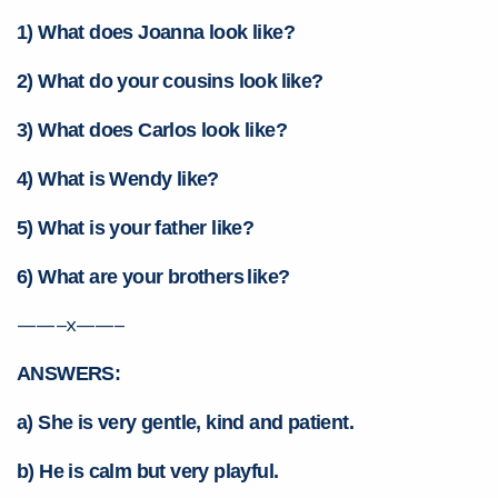
1) What does Joanna look like?
2) What do your cousins look
like?
3) What does Carlos look like?
4) What is Wendy like?
5) What is your father like?
Você é aluno inFlux?
Sim
Não
6) What are your brothers
like?
——–x——–
ANSWERS:
a) She is very gentle, kind and patient.
VOLTAR
b) He is calm but very playful.