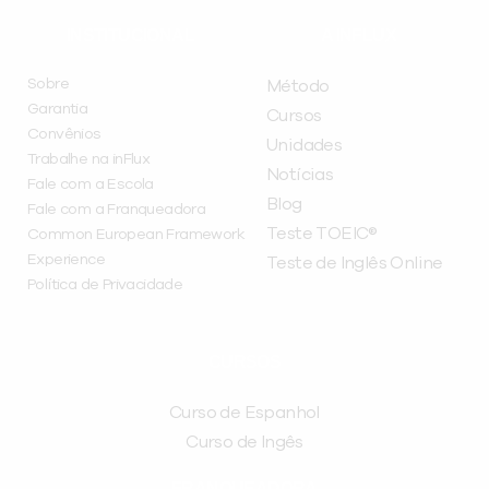
INSTITUCIONAL
A INFLUX
Sobre
Método
Garantia
Cursos
Convênios
Unidades
Trabalhe na inFlux
Notícias
Fale com a Escola
Blog
Fale com a Franqueadora
Teste TOEIC®
Common European Framework
Experience
Teste de Inglês Online
Política de Privacidade
CURSOS
Curso de Espanhol
Curso de Ingês
FRANQUEADORA