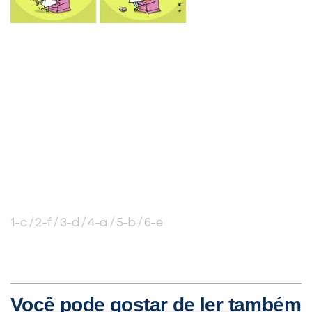
1-c / 2-f / 3-d / 4-a / 5-b / 6-e
Você pode gostar de ler também