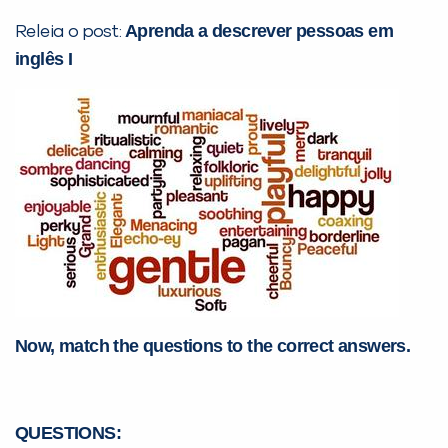
Aprenda a descrever pessoas em
Releia o post:
Desculpe!
inglês I
Não encontramos nenhuma unidade
inFlux nesta cidade ou bairro que
você digitou.
Now, match the questions to the correct answers.
Preencha com seus dados abaixo e
já vamos te colocar em contato
QUESTIONS:
com a
: