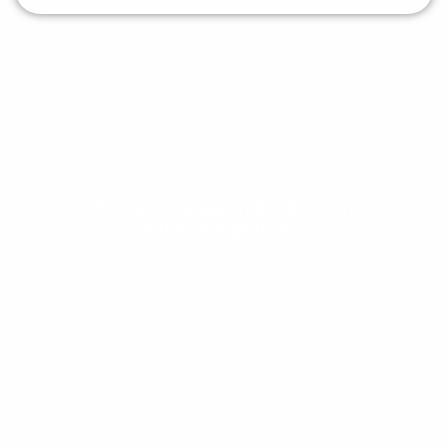
Evolua seu aprendizado com
conteúdos gratuitos!
Cadastre-se e receba conteúdos que
aceleram seu aprendizado de inglês e
espanhol, com dicas práticas e materiais
gratuitos para evoluir no idioma todos os
dias.