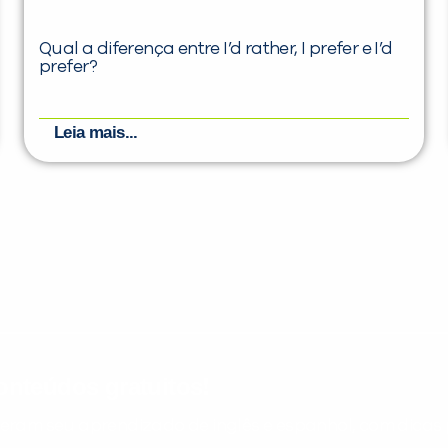
Qual a diferença entre I’d rather, I prefer e I’d
prefer?
Leia mais...
nteúdos gratuitos!
ram seu aprendizado de inglês e espanhol, com dicas p