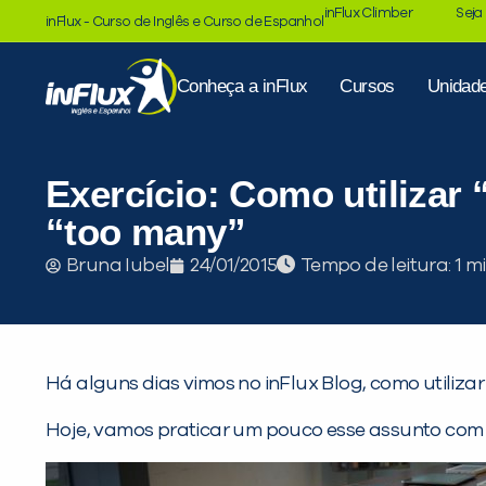
inFlux Climber
Seja
inFlux - Curso de Inglês e Curso de Espanhol
Conheça a inFlux
Cursos
Unidad
Exercício: Como utilizar
“too many”
Tempo de leitura:
Bruna Iubel
24/01/2015
Há alguns dias vimos no inFlux Blog, como utiliza
Hoje, vamos praticar um pouco esse assunto com 