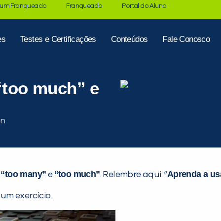
 um Franqueado
Franqueado
Portal do Aluno
es
Testes e Certificações
Conteúdos
Fale Conosco
 “too much” e
“too many”
“too much”
Aprenda a us
r
e
. Relembre aqui: “
um exercício.