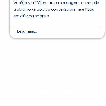
Você já viu FYI em uma mensagem, e-mail de
trabalho, grupo ou conversa online e ficou
em dúvida sobre o
Leia mais...
Evolua seu aprendizado com co
Cadastre-se e receba conteúdos que acele