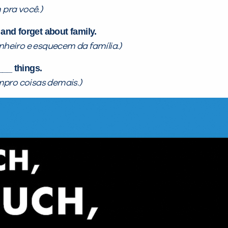
pra você.)
nd forget about family.
heiro e esquecem da família.)
___ things.
mpro coisas demais.)