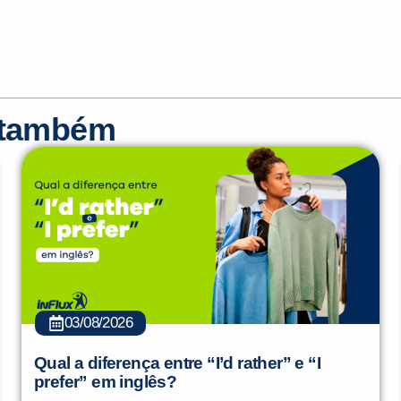
r também
03/08/2026
Qual a diferença entre “I’d rather” e “I
prefer” em inglês?