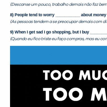
(Descanse um pouco, trabalho demais não faz bem 
8) People tend to worry ___________ about money a
(As pessoas tendem a se preocupar demais com din
9) When I get sad I go shopping, but I buy _______
(Quando eu fico triste eu faço compras, mas eu co