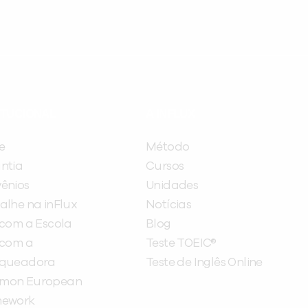
ITUCIONAL
A INFLUX
e
Método
ntia
Cursos
ênios
Unidades
alhe na inFlux
Notícias
 com a Escola
Blog
 com a
Teste TOEIC®
nqueadora
Teste de Inglês Online
mon European
mework