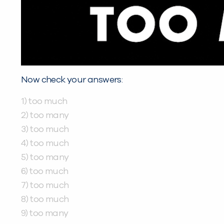
Now check your answers:
1) too much
2) too many
3) too much
4) too much
5) too many
6) too much
7) too much
8) too much
9) too many