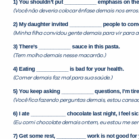
1) You shouldn’t put ___________ emphasis on the
(Você não deveria colocar ênfase demais nos erros.
2) My daughter invited ___________ people to come
(Minha filha convidou gente demais para vir para a 
3) There’s ___________ sauce in this pasta.
(Tem molho demais nesse macarrão.)
4) Eating ___________ is bad for your health.
(Comer demais faz mal para sua saúde.)
5) You keep asking ___________ questions, I’m tire
(Você fica fazendo perguntas demais, estou cansad
6) I ate ____________ chocolate last night, I feel sic
(Eu comi chocolate demais ontem, eu estou me sen
7) Get some rest, __________ work is not good for