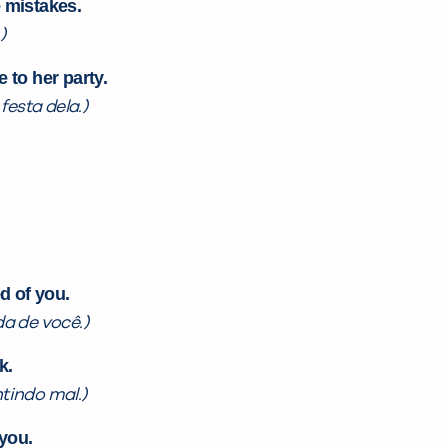
 mistakes.
)
 to her party.
festa dela.)
d of you.
a de você.)
k.
tindo mal.)
 you.