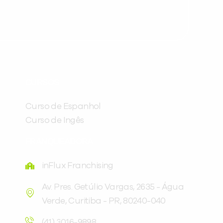
Preencha com seus dados abaixo e
já vamos te colocar em contato
CURSOS
com a
:
Curso de Espanhol
Curso de Ingês
FRANQUEADORA
inFlux Franchising
Av. Pres. Getúlio Vargas, 2635 - Água
Verde, Curitiba - PR, 80240-040
Você é aluno inFlux?
Sim
Não
(41) 3016-9898