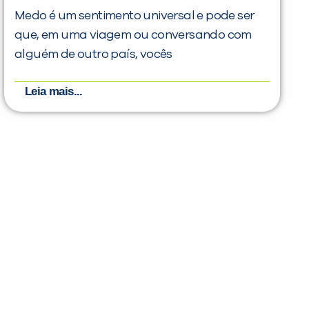
Medo é um sentimento universal e pode ser
que, em uma viagem ou conversando com
alguém de outro país, vocês
Leia mais...
PEÇA UMA DEMONSTRAÇÃO DE MÉTODO
Desculpe!
Não encontramos nenhuma unidade
inFlux nesta cidade ou bairro que
você digitou.
ráticas e materiais gratuitos para