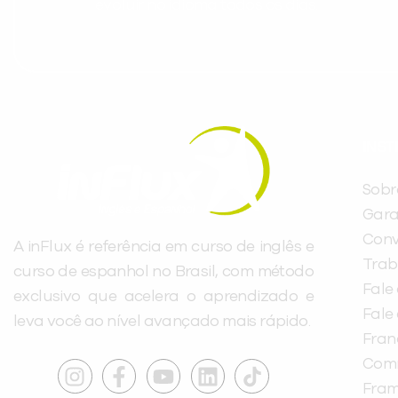
evoluir no idioma todos os dias.
INST
Sobr
Gara
Conv
A inFlux é referência em curso de inglês e
Trab
curso de espanhol no Brasil, com método
Fale
exclusivo que acelera o aprendizado e
Fale
leva você ao nível avançado mais rápido.
Fra
Com
Fra