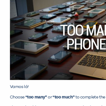
Vamos lá!
“too many”
“too much”
Choose
or
to complete the 