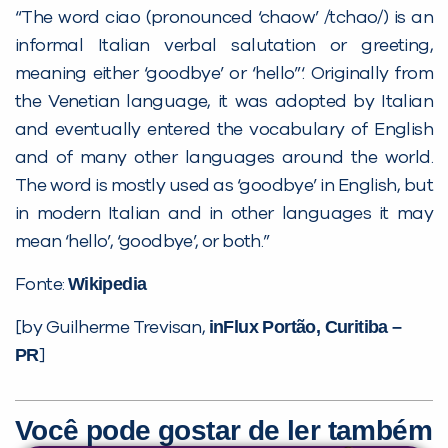
“The word ciao (pronounced ‘chaow’ /tchao/) is an
informal Italian verbal salutation or greeting,
meaning either ‘goodbye’ or ‘hello”‘. Originally from
the Venetian language, it was adopted by Italian
and eventually entered the vocabulary of English
and of many other languages around the world.
Você é aluno inFlux?
The word is mostly used as ‘goodbye’ in English, but
Sim
Não
in modern Italian and in other languages it may
mean ‘hello’, ‘goodbye’, or both.”
Wikipedia
Fonte:
inFlux Portão, Curitiba –
[by Guilherme Trevisan,
PR
]
VOLTAR
Você pode gostar de ler também