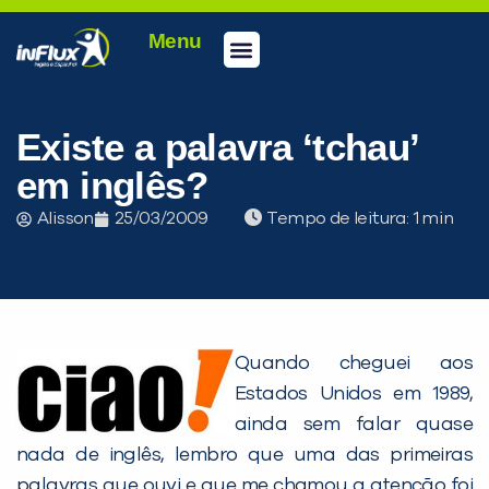
Menu
Conheça a inFlux
Testes e Certificações
Fale Conosco
Portal do aluno
inFlux Climber
Seja um franqueado
Existe a palavra ‘tchau’
em inglês?
Alisson
25/03/2009
Tempo de leitura:
Quando cheguei aos
Estados Unidos em 1989,
PEÇA UMA DEMONSTRAÇÃO DE MÉTODO
ainda sem falar quase
nada de inglês, lembro que uma das primeiras
Desculpe!
palavras que ouvi e que me chamou a atenção foi