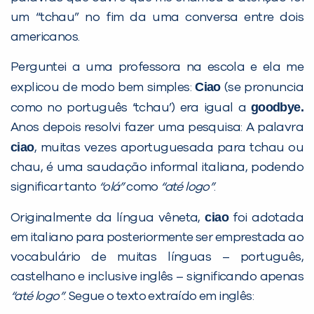
Não encontramos nenhuma unidade
um “tchau” no fim da uma conversa entre dois
inFlux nesta cidade ou bairro que
americanos.
você digitou.
Perguntei a uma professora na escola e ela me
Ciao
explicou de modo bem simples:
(se pronuncia
goodbye.
como no português ‘tchau’) era igual a
Anos depois resolvi fazer uma pesquisa: A palavra
ciao
, muitas vezes aportuguesada para tchau ou
chau, é uma saudação informal italiana, podendo
significar tanto
“olá”
como
“até logo”
.
ciao
Originalmente da língua vêneta,
foi adotada
Preencha com seus dados abaixo e
em italiano para posteriormente ser emprestada ao
já vamos te colocar em contato
vocabulário de muitas línguas – português,
com a
:
castelhano e inclusive inglês – significando apenas
“até logo”
. Segue o texto extraído em inglês: