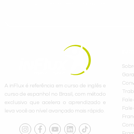
evoluir no idioma todos os dias.
INST
Sobr
Gara
Conv
A inFlux é referência em curso de inglês e
Trab
curso de espanhol no Brasil, com método
Fale
exclusivo que acelera o aprendizado e
Fale
leva você ao nível avançado mais rápido.
Fra
Com
Fra