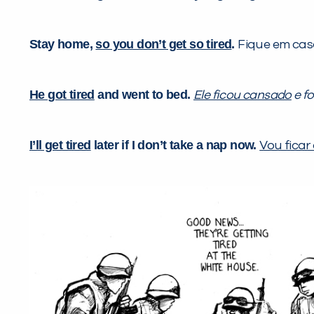
Stay home,
so you don’t get so tired
.
Fique em cas
He got tired
and went to bed.
Ele ficou cansado
e fo
I’ll get tired
later if I don’t take a nap now.
Vou fica