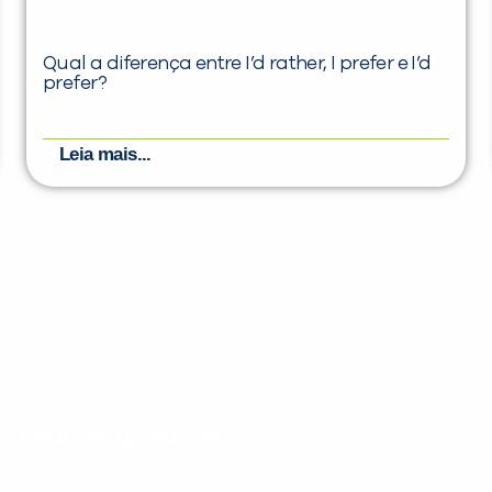
Qual a diferença entre I’d rather, I prefer e I’d
prefer?
Leia mais...
nteúdos gratuitos!
ram seu aprendizado de inglês e espanhol, com dicas p