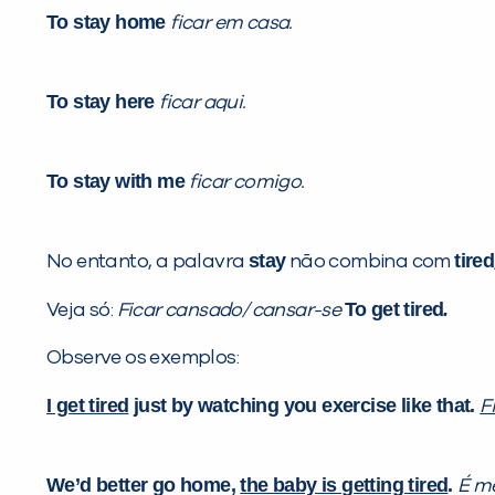
To stay home
ficar em casa.
To stay here
ficar aqui.
To stay with me
ficar comigo.
stay
tired
No entanto, a palavra
não combina com
To get tired
.
Veja só:
Ficar cansado/ cansar-se
Observe os exemplos:
I get tired
just by watching you exercise like that.
F
We’d better go home,
the baby is getting tired
. ­
É me