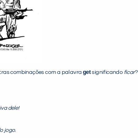
get
utras combinações com a palavra
significando
ficar
?
va dele!
o jogo.