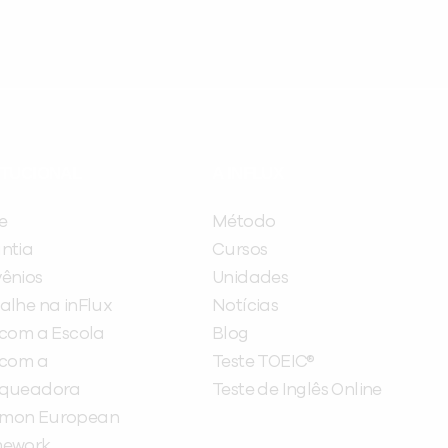
ITUCIONAL
A INFLUX
e
Método
ntia
Cursos
ênios
Unidades
alhe na inFlux
Notícias
 com a Escola
Blog
 com a
Teste TOEIC®
nqueadora
Teste de Inglês Online
mon European
mework