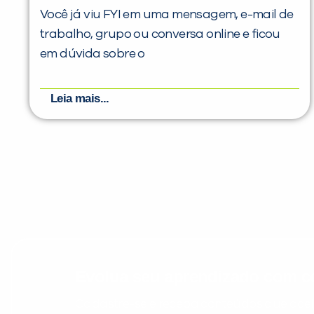
Você já viu FYI em uma mensagem, e-mail de
trabalho, grupo ou conversa online e ficou
em dúvida sobre o
Leia mais...
Evolua seu aprendizado com co
Cadastre-se e receba conteúdos que acele