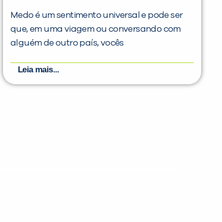
Medo é um sentimento universal e pode ser
que, em uma viagem ou conversando com
alguém de outro país, vocês
Leia mais...
PEÇA UMA DEMONSTRAÇÃO DE MÉTODO
Desculpe!
Não encontramos nenhuma unidade
inFlux nesta cidade ou bairro que
você digitou.
ráticas e materiais gratuitos para