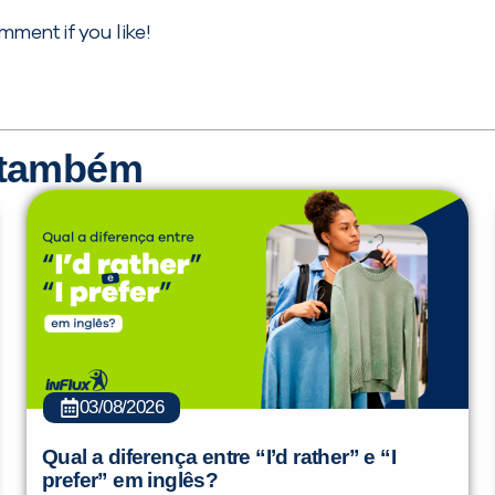
mment if you like!
r também
03/08/2026
Qual a diferença entre “I’d rather” e “I
prefer” em inglês?