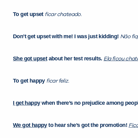
To get upset
ficar chateado.
Don’t get upset with me! I was just kidding!
Não fi
She got upset
about her test results.
Ela ficou cha
To get happy
ficar feliz.
I get happy
when there’s no prejudice among peop
We got happy
to hear she’s got the promotion!
Fic