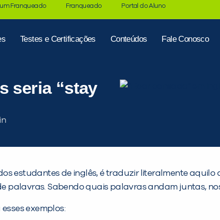
 um Franqueado
Franqueado
Portal do Aluno
es
Testes e Certificações
Conteúdos
Fale Conosco
s seria “stay
s estudantes de inglês, é traduzir literalmente aquilo
e palavras. Sabendo quais palavras andam juntas, nos
a esses exemplos: