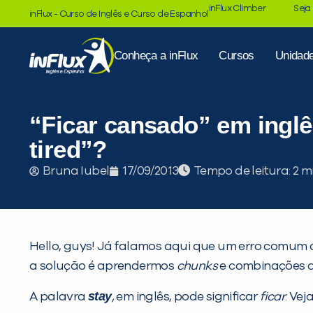
inFlux Climber
Seja
inFlux - Curso de Inglês e Curso de Espanhol
Conheça a inFlux
Cursos
Unidad
“Ficar cansado” em inglê
tired”?
Tempo de leitura:
Bruna Iubel
17/09/2013
Hello, guys! Já falamos aqui que um erro comum do
a solução é aprendermos
chunks
e combinações d
stay
A palavra
,
em inglês, pode significar
ficar
. Vej