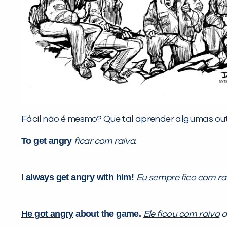
Fácil não é mesmo? Que tal aprender algumas o
To get angry
ficar com raiva.
I always get angry with him!
Eu sempre fico com rai
He got angry
about the game.
Ele ficou com raiva
d