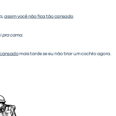
a,
assim você não fica tão cansado
.
i pra cama.
r cansado
mais tarde se eu não tirar um cochilo agora.