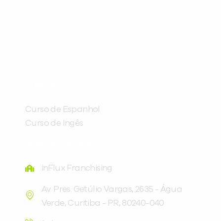
Preencha com seus dados abaixo e
já vamos te colocar em contato
CURSOS
com a
:
Curso de Espanhol
Curso de Ingês
FRANQUEADORA
inFlux Franchising
Av. Pres. Getúlio Vargas, 2635 - Água
Verde, Curitiba - PR, 80240-040
Você é aluno inFlux?
Sim
Não