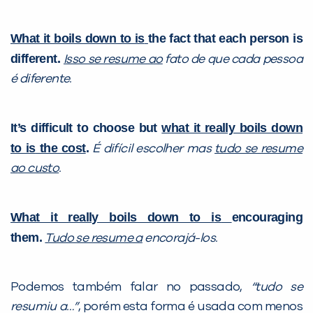
What it boils down to is
the fact that each person is
different.
Isso se resume a
o
fato de que cada pessoa
é diferente.
It’s difficult to choose but
what it really boils down
to i
s
the cost
.
É difícil escolher mas
tudo se resume
a
o
custo
.
What it really boils down to i
s
encouraging
them.
Tudo se resume a
encorajá-los.
Podemos também falar no passado,
“tudo se
resumiu a…”
, porém esta forma é usada com menos