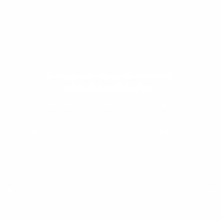
Evolua seu aprendizado com
conteúdos gratuitos!
Cadastre-se e receba conteúdos que
aceleram seu aprendizado de inglês e
espanhol, com dicas práticas e materiais
gratuitos para evoluir no idioma todos os
dias.