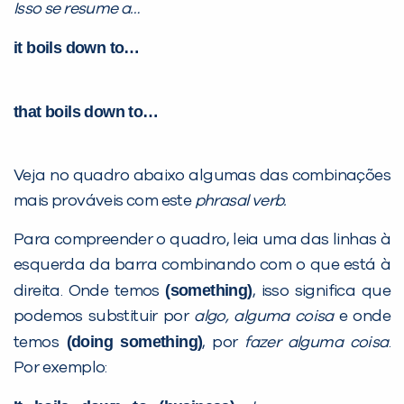
Isso se resume a…
i
t boils down to…
PEÇA UMA DEMONSTRAÇÃO DE MÉTODO
that boils down to…
Desculpe!
Não encontramos nenhuma unidade
inFlux nesta cidade ou bairro que
Veja no quadro abaixo algumas das combinações
você digitou.
mais prováveis com este
phrasal verb.
Para compreender o quadro, leia uma das linhas à
esquerda da barra combinando com o que está à
(
something)
direita. Onde temos
, isso significa que
podemos substituir por
algo, alguma coisa
e onde
(doing something)
temos
, por
fazer alguma coisa
.
Por exemplo: