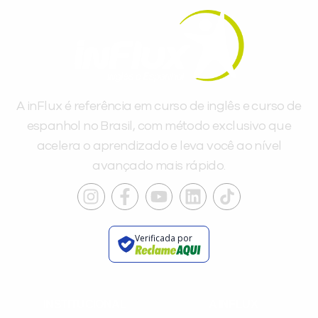
A inFlux é referência em curso de inglês e curso de
espanhol no Brasil, com método exclusivo que
acelera o aprendizado e leva você ao nível
avançado mais rápido.
Verificada por
INSTITUCIONAL
A INFLUX