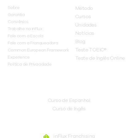
Sobre
Método
Garantia
Cursos
Convênios
Unidades
Trabalhe na inFlux
Notícias
Fale com a Escola
Blog
Fale com a Franqueadora
Teste TOEIC®
Common European Framework
Experience
Teste de Inglês Online
Política de Privacidade
CURSOS
Curso de Espanhol
Curso de Ingês
FRANQUEADORA
inFlux Franchising