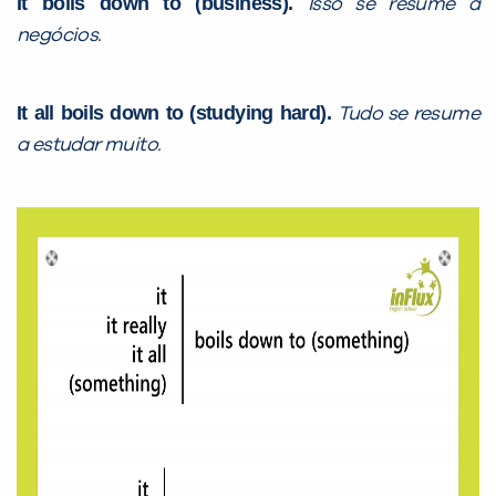
It boils down to (business).
Isso se resume a
Preencha com seus dados abaixo e
negócios.
já vamos te colocar em contato
com a
:
It all boils down to (studying hard).
Tudo se resume
a estudar muito.
Você é aluno inFlux?
Sim
Não