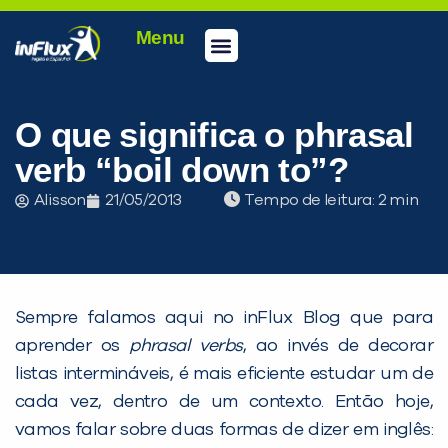
Menu
Conheça a inFlux
Testes e Certificações
Fale Conosco
Portal do aluno
inFlux Climber
Seja um franqueado
O que significa o phrasal
verb “boil down to”?
Alisson
21/05/2013
Tempo de leitura:
Sempre falamos aqui no inFlux Blog que para
aprender os
phrasal verbs
, ao invés de decorar
listas intermináveis, é mais eficiente estudar um de
cada vez, dentro de um contexto. Então hoje,
vamos falar sobre duas formas de dizer em inglês: