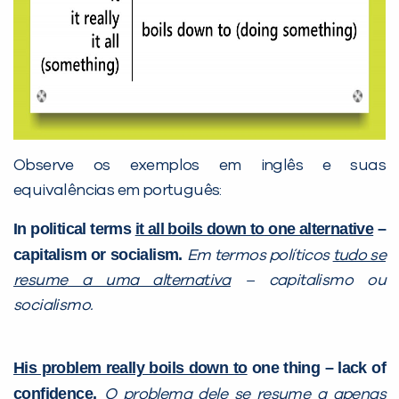
VOLTAR
Observe os exemplos em inglês e suas
equivalências em português:
In political terms
it all boils down t
o
one alternative
–
capitalism or socialism.
Em termos políticos
tudo se
resum
e
a uma alternativa
– capitalismo ou
socialismo.
His problem really boils down t
o
one thing – lack of
confidence.
O problema dele se resume a apenas