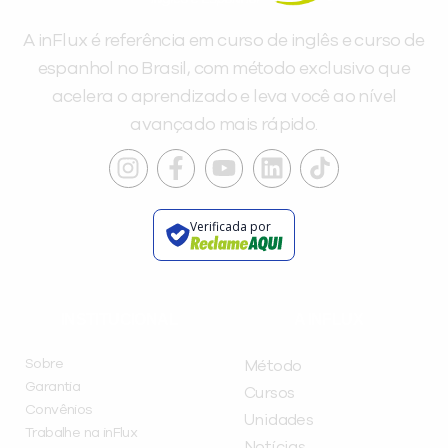
A inFlux é referência em curso de inglês e curso de
espanhol no Brasil, com método exclusivo que
acelera o aprendizado e leva você ao nível
avançado mais rápido.
Verificada por
INSTITUCIONAL
A INFLUX
Sobre
Método
Garantia
Cursos
Convênios
Unidades
Trabalhe na inFlux
Notícias