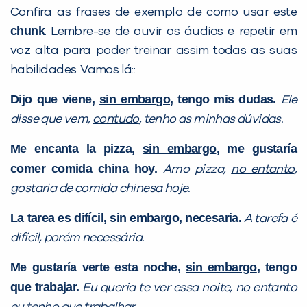
Confira as frases de exemplo de como usar este
com a
:
chunk
. Lembre-se de ouvir os áudios e repetir em
voz alta para poder treinar assim todas as suas
habilidades. Vamos lá::
Dijo que viene,
sin embargo
, tengo mis dudas.
Ele
disse que vem,
contudo
, tenho as minhas dúvidas.
Me encanta la pizza,
sin embargo
, me gustaría
comer comida china hoy.
Amo pizza,
no entanto
,
Você é aluno inFlux?
gostaria de comida chinesa hoje.
Sim
Não
La tarea es difícil,
sin embargo
, necesaria.
A tarefa é
difícil, porém necessária.
Me gustaría verte esta noche,
sin embargo
, tengo
que trabajar.
Eu queria te ver essa noite, no entanto
VOLTAR