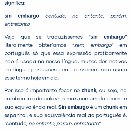
PEÇA UMA DEMONSTRAÇÃO DE MÉTODO
significa:
sin embargo
contudo, no entanto, porém,
Desculpe!
entretanto
Não encontramos nenhuma unidade
sin embargo
Veja que se traduzíssemos “
”
inFlux nesta cidade ou bairro que
literalmente obteríamos “
sem embargo
” em
você digitou.
português só que essa expressão praticamente
não é usada na nossa língua, muitos dos nativos
da língua portuguesa não conhecem nem usam
esse termo hoje em dia.
chunk
Por isso é importante focar no
, ou seja, na
combinação de palavras mais comum do idioma e
Sin embargo
chunk
sua equivalência real.
é um
em
espanhol, e sua equivalência real ao português é,
Preencha com seus dados abaixo e
“contudo,
no entanto, porém, entretanto
“.
já vamos te colocar em contato