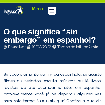
Menu
Conheça a inFlux
Testes e Certificações
Fale Conosco
Portal do aluno
inFlux Climber
Seja um franqueado
O que significa “sin
embargo” em espanhol?
Bruna Iubel
10/03/2022
Tempo de leitura:
Se você é amante da língua espanhola, se assiste
filmes ou seriados, escuta músicas ou lê livros,
revistas ou até acompanha sites em espanhol
provavelmente você já se deparou alguma vez
sin embargo
com este termo: “
“. Confira o que ele