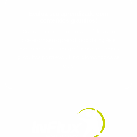
Evolua seu aprendizado com
conteúdos gratuitos!
Cadastre-se e receba conteúdos que
aceleram seu aprendizado de inglês e
espanhol, com dicas práticas e materiais
gratuitos para evoluir no idioma todos os
dias.