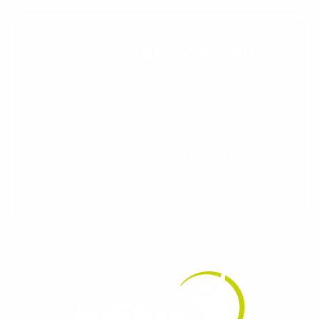
Evolua seu aprendizado com
conteúdos gratuitos!
Cadastre-se e receba conteúdos que
aceleram seu aprendizado de inglês e
espanhol, com dicas práticas e materiais
gratuitos para evoluir no idioma todos os
dias.