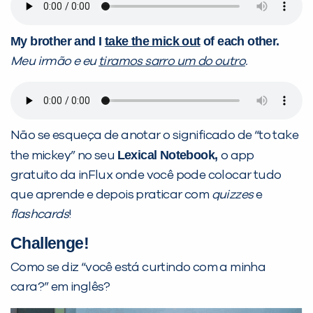
My brother and I
take the mick out
of each other.
Meu irmão e eu
tiramos sarro um do outro
.
Não se esqueça de anotar o significado de “to take
Lexical Notebook
,
the mickey” no seu
o app
gratuito da inFlux onde você pode colocar tudo
que aprende e depois praticar com
quizzes
e
flashcards
!
Challenge!
Como se diz “você está curtindo com a minha
cara?” em inglês?