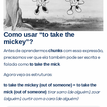
já vamos te colocar em contato
com a
:
Como usar “to take the
mickey”?
chunks
Antes de aprendermos
com essa expressão,
precisamos ver que ela também pode ser escrita e
to take the mick
falada como
.
Você é aluno inFlux?
Sim
Não
Agora veja as estruturas:
to take the mickey (out of someone) = to take the
mick (out of someone)
tirar sarro (de alguém), zoar
(alguém), curtir com a cara (de alguém)