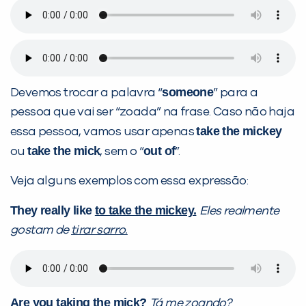
VOLTAR
someone
Devemos trocar a palavra “
” para a
pessoa que vai ser “zoada” na frase. Caso não haja
take the mickey
essa pessoa, vamos usar apenas
take the mick
out of
ou
, sem o “
”.
Veja alguns exemplos com essa expressão:
They really like
to take the mickey.
Eles realmente
gostam de
tirar sarro.
Are you
taking the mick
?
Tá me
zoando
?