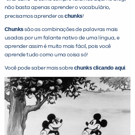
não basta apenas aprender o vocabulário,
PEÇA UMA DEMONSTRAÇÃO DE MÉTODO
chunks
precisamos aprender os
!
Chunks
são as combinações de palavras mais
Desculpe!
usadas por um falante nativo de uma língua, e
Não encontramos nenhuma unidade
aprender assim é muito mais fácil, pois você
inFlux nesta cidade ou bairro que
aprende tudo como uma coisa só!
você digitou.
chunks
clicando aqui
Você pode saber mais sobre
.
Preencha com seus dados abaixo e