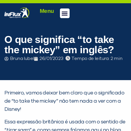
Menu
Conheça a inFlux
Testes e Certificações
Fale Conosco
Portal do aluno
inFlux Climber
Seja um franqueado
O que significa “to take
the mickey” em inglês?
Bruna Iubel
26/01/2023
Tempo de leitura:
Primeiro, vamos deixar bem claro que o significado
de “to take the mickey” não tem nada a ver com a
Disney!
Essa expressão britânica é usada com o sentido de
“
tirar sarro
” e, como sempre falamos aqui no blog,