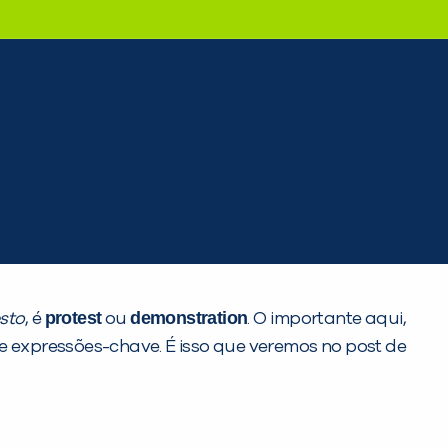
protest
demonstration
sto
, é
ou
. O importante aqui,
expressões-chave. É isso que veremos no post de