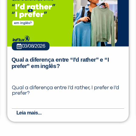
03/08/2026
Qual a diferença entre “I’d rather” e “I
prefer” em inglês?
Qual a diferença entre I’d rather, I prefer e I’d
prefer?
Leia mais...