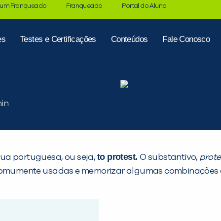
 um Franqueado
Franqueado
Portal do Aluno
es
Testes e Certificações
Conteúdos
Fale Conosco
to protest.
gua portuguesa, ou seja,
O substantivo,
prote
omumente usadas e memorizar algumas combinações e 