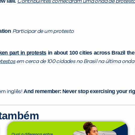
ew law.
Contribuintes
começaram uma onda de protest
ration
Participar de um protesto
ken part in protests
in about 100 cities across Brazil th
otestos
em cerca de 100 cidades no Brasil na última onda 
And remember:
Never stop exercising your rig
m inglês!
r também