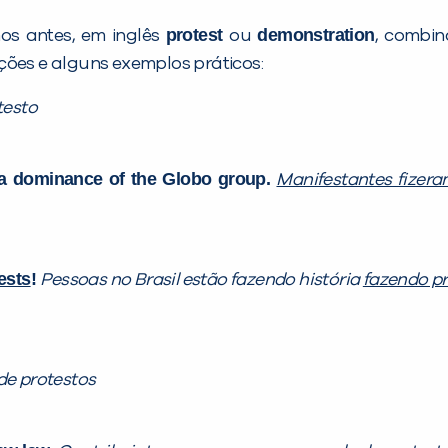
protest
demonstration
mos antes, em inglês
ou
, combin
es e alguns exemplos práticos:
testo
a dominance of the Globo group.
Manifestantes
fizer
ests
!
Pessoas no Brasil estão fazendo história
fazendo p
e protestos