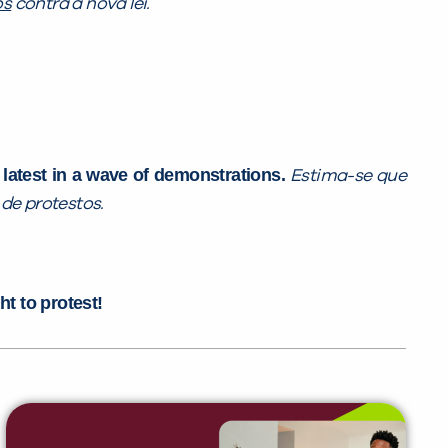
os
contra a nova lei.
e latest in a wave of demonstrations.
Estima-se que
de protestos.
ht to protest!