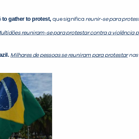
to gather to protest,
é
que significa
reunir-se para protes
ultidões reuniram-se para protestar contra a violência po
azil.
Milhares de pessoas
se reuniram para protestar
nas 