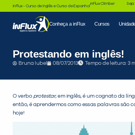
inFlux Climber
Seja
inFlux - Curso de Inglês e Curso de Espanhol
Conheça a inFlux
Cursos
Unidad
Protestando em inglês!
Tempo de leitura:
Bruna Iubel
08/07/2013
O verbo
protestar
, em inglês, é um cognato da lín
então, é aprendermos como essas palavras são c
hoje!