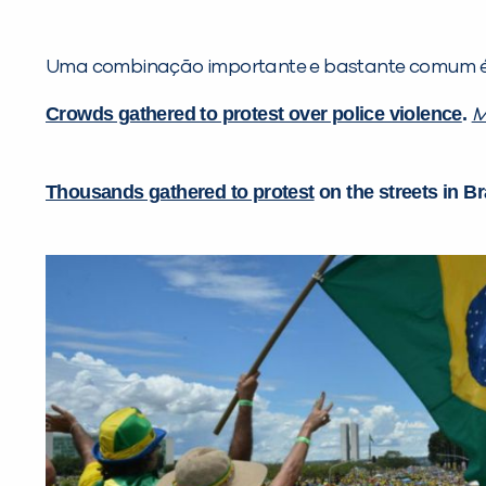
Uma combinação importante e bastante comum 
Crowds gathered to protest over police violence
.
M
Thousands gathered to protest
on the streets in Br