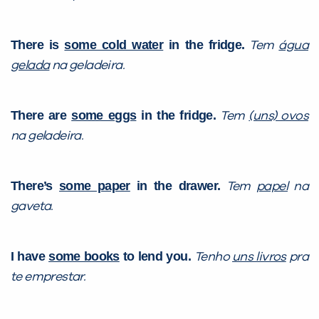
Sim
Não
There is
some cold water
in the fridge.
Tem
água
gelada
na geladeira.
There are
some eggs
in the fridge.
Tem
(uns) ovos
VOLTAR
na geladeira.
There’s
some paper
in the drawer.
Tem
papel
na
gaveta.
I have
some books
to lend you.
Tenho
uns livros
pra
te emprestar.