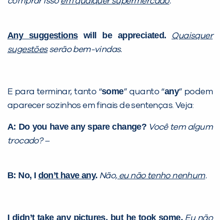
comprar isso
em qualquer supermercado
.
Any suggestions
will be appreciated.
Quaisquer
sugestões
serão bem-vindas.
some
any
E para terminar, tanto “
” quanto “
” podem
aparecer sozinhos em finais de sentenças. Veja:
A: Do you have any spare change?
Você tem algum
trocado? –
B: No, I
don’t have any
.
Não
, eu não tenho nenhum
.
I didn’t take any pictures, but
he took some
.
Eu não