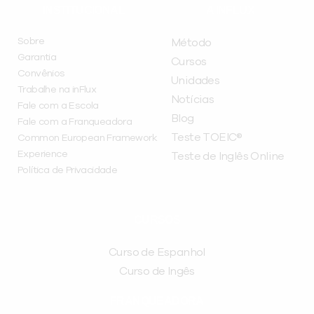
INSTITUCIONAL
A INFLUX
Sobre
Método
Garantia
Cursos
Convênios
Unidades
Trabalhe na inFlux
Notícias
Fale com a Escola
Blog
Fale com a Franqueadora
Teste TOEIC®
Common European Framework
Experience
Teste de Inglês Online
Política de Privacidade
CURSOS
Curso de Espanhol
Curso de Ingês
FRANQUEADORA