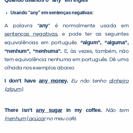
Quando usamos o “any” em inglês
Usando “any” em sentenças negativas:
any
A palavra “
” é normalmente usada em
sentenças negativas
, e pode ter as seguintes
“algum”, “alguma”,
equivalências em português:
“nenhum”, “nenhuma”.
E, às vezes, também, não
tem equivalência nenhuma em português. Dê uma
olhada nos exemplos abaixo:
I don’t have
any money
.
Eu não tenho
dinheiro
(algum)
.
There isn’t
any sugar
in my coffee.
Não tem
(nenhum) açúcar
no meu café.