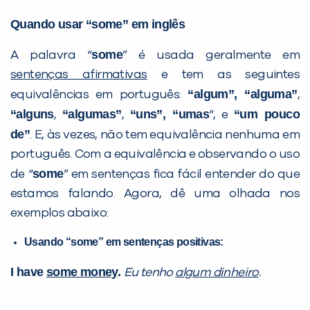
Quando usar “some” em inglês
some
A palavra “
” é usada geralmente em
sentenças afirmativas
e tem as seguintes
“algum”, “alguma”
equivalências em português:
,
“alguns
“algumas”
“uns”, “umas
“um pouco
,
,
“, e
de”
PEÇA UMA DEMONSTRAÇÃO DE MÉTODO
. E, às vezes, não tem equivalência nenhuma em
português. Com a equivalência e observando o uso
some
de “
” em sentenças fica fácil entender do que
Desculpe!
estamos falando. Agora, dê uma olhada nos
Não encontramos nenhuma unidade
exemplos abaixo:
inFlux nesta cidade ou bairro que
Usando “some” em sentenças positivas:
você digitou.
I have
some money
.
Eu tenho
algum dinheiro
.