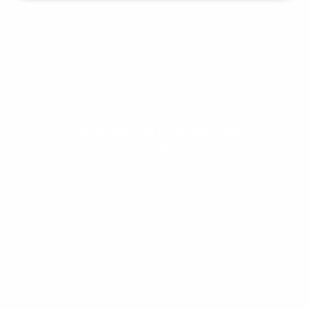
Evolua seu aprendizado com
conteúdos gratuitos!
Cadastre-se e receba conteúdos que
aceleram seu aprendizado de inglês e
espanhol, com dicas práticas e materiais
gratuitos para evoluir no idioma todos os
dias.