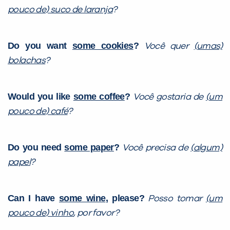
pouco de) suco de laranja
?
Do you want
some cookies
?
Você quer
(umas)
bolachas
?
Would you like
some coffee
?
Você gostaria de
(um
pouco de) café
?
Do you need
some paper
?
Você precisa de
(algum)
papel
?
Can I have
some wine
, please?
Posso tomar
(um
pouco de) vinho
, por favor?