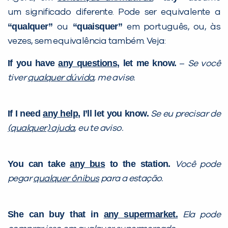
um significado diferente. Pode ser equivalente a
“qualquer”
“quaisquer”
ou
em português, ou, às
vezes, sem equivalência também. Veja:
If you have
any questions
, let me know.
–
Se você
tiver
qualquer dúvida
, me avise.
If I need
any help
, I’ll let you know.
Se eu precisar de
(qualquer) ajuda
, eu te aviso.
You can take
any bus
to the station.
Você pode
pegar
qualquer ônibus
para a estação.
She can buy that in
any supermarket.
Ela pode