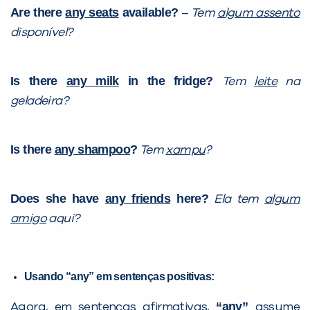
Are there
any seats
available?
–
Tem
algum assento
disponível?
Is there
any milk
in the fridge?
Tem
leite
na
geladeira?
Is there
any shampoo
?
Tem
xampu
?
Does she have
any friends
here?
Ela tem
algum
amigo
aqui?
Usando “any” em sentenças positivas:
“any”
Agora, em
sentenças afirmativas
,
assume