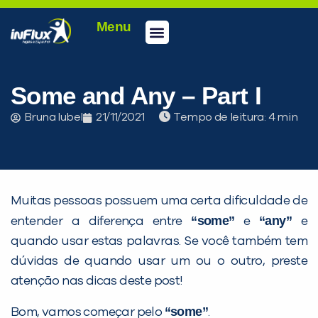
Menu
Conheça a inFlux
Testes e Certificações
Fale Conosco
Portal do aluno
inFlux Climber
Seja um franqueado
Some and Any – Part I
Bruna Iubel
21/11/2021
Tempo de leitura:
Muitas pessoas possuem uma certa dificuldade de
“some”
“any”
entender a diferença entre
e
e
quando usar estas palavras. Se você também tem
dúvidas de quando usar um ou o outro, preste
atenção nas dicas deste post!
“some”
Bom, vamos começar pelo
.