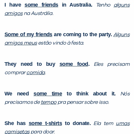
I have
some friends
in Australia.
Tenho
alguns
amigos
na Austrália.
Some of my friends
are coming to the party.
Alguns
amigos meus
estão vindo à festa.
Preencha com seus dados abaixo e
já vamos te colocar em contato
com a
:
They need to buy
some food
.
Eles precisam
comprar
comida
.
We need
some time
to think about it.
Nós
precisamos de
tempo
pra pensar sobre isso.
She has
some t-shirts
to donate.
Ela tem
umas
camisetas
para doar.
Você é aluno inFlux?