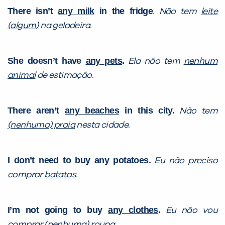
There isn’t
any milk
in the fridge
.
Não tem
leite
(algum)
na geladeira.
She doesn’t have
any pets
.
Ela não tem
nenhum
animal
de estimação.
There aren’t
any beaches
in this city.
Não tem
(nenhuma) praia
nesta cidade.
I don’t need to buy
any potatoes
.
Eu não preciso
comprar
batatas
.
I’m not going to buy
any clothes
.
Eu não vou
comprar
(nenhuma) roupa
.