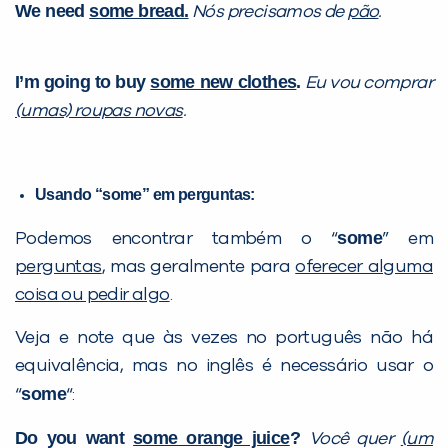
We need
some bread.
Nós precisamos de
pão
.
I’m going to buy
some new clothes
.
Eu vou comprar
(umas) roupas novas
.
Usando “some” em perguntas:
some
Podemos encontrar também o “
” em
perguntas
, mas geralmente para
oferecer alguma
coisa ou pedir algo
.
Veja e note que às vezes no português não há
equivalência, mas no inglês é necessário usar o
some
“
“:
Do you want
some orange juice
?
Você quer
(um