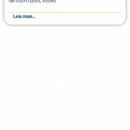
de outro país, vocês
Leia mais...
Evolua seu aprendizado com
conteúdos gratuitos!
Cadastre-se e receba conteúdos que
aceleram seu aprendizado de inglês e
espanhol, com dicas práticas e materiais
gratuitos para evoluir no idioma todos os