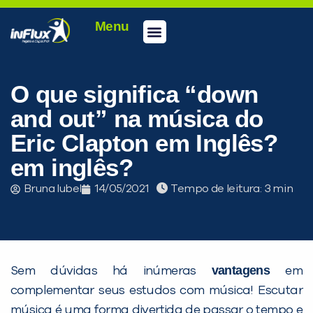
Menu
Conheça a inFlux
Testes e Certificações
Fale Conosco
Portal do aluno
inFlux Climber
Seja um franqueado
O que significa “down
and out” na música do
Eric Clapton em Inglês?
em inglês?
Bruna Iubel
14/05/2021
Tempo de leitura:
vantagens
Sem dúvidas há inúmeras
em
complementar seus estudos com música! Escutar
música é uma forma divertida de passar o tempo e