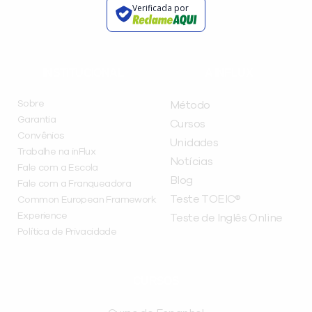
Verificada por
INSTITUCIONAL
A INFLUX
Sobre
Método
Garantia
Cursos
Convênios
Unidades
Trabalhe na inFlux
Notícias
Fale com a Escola
Blog
Fale com a Franqueadora
Teste TOEIC®
Common European Framework
Experience
Teste de Inglês Online
Política de Privacidade
CURSOS