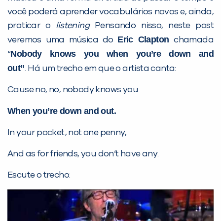
você poderá aprender vocabulários novos e, ainda,
praticar o
listening
Pensando nisso, neste post
Eric Clapton
veremos uma música do
chamada
PEÇA UMA DEMONSTRAÇÃO DE MÉTODO
Nobody knows you when you’re down and
“
out”
.
Há um trecho em que o artista canta:
Desculpe!
Cause no, no, nobody knows you
Não encontramos nenhuma unidade
inFlux nesta cidade ou bairro que
When you’re down and out.
você digitou.
In your pocket, not one penny,
And as for friends, you don’t have any.
Escute o trecho: