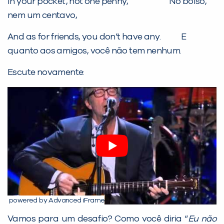
In your pocket, not one penny, No bolso,
nem um centavo,
And as for friends, you don’t have any. E
quanto aos amigos, você não tem nenhum.
Escute novamente:
powered by Advanced iFrame
Vamos para um desafio? Como você diria “
Eu não