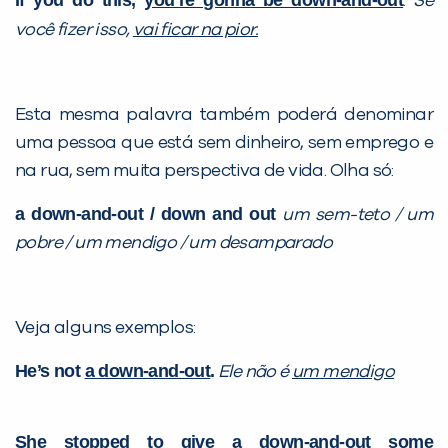
If you do this,
you’re gonna be down-and-out
.
Se
você fizer isso,
vai ficar na pior.
Esta mesma palavra também poderá denominar
uma pessoa que está sem dinheiro, sem emprego e
na rua, sem muita perspectiva de vida. Olha só:
a down-and-out / down and out
um sem-teto / um
pobre / um mendigo / um desamparado
Veja alguns exemplos:
He’s not
a down-and-out
.
Ele não é
um mendigo
She
stopped
to give
a down-and-out
some