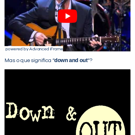
Preencha com seus dados abaixo e
já vamos te colocar em contato
com a
:
powered by Advanced iFrame
down and out
Mas o que significa “
“?
Você é aluno inFlux?
Sim
Não