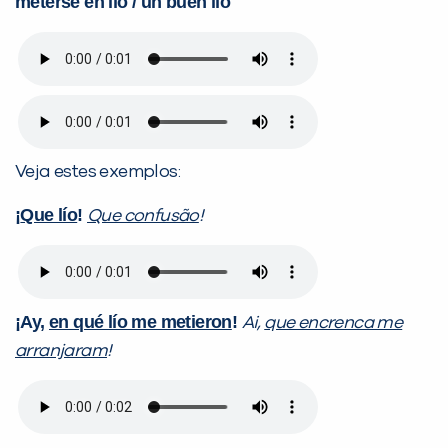
meterse en lío / un buen lío
Veja estes exemplos:
¡
Que lío
!
Que confusão
!
¡Ay,
en qué lío me metieron
!
Ai,
que encrenca me
arranjaram
!