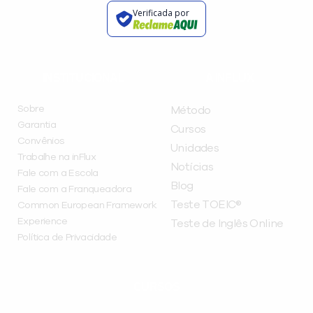
Verificada por
INSTITUCIONAL
A INFLUX
Sobre
Método
Garantia
Cursos
Convênios
Unidades
Trabalhe na inFlux
Notícias
Fale com a Escola
Blog
Fale com a Franqueadora
Teste TOEIC®
Common European Framework
Experience
Teste de Inglês Online
Política de Privacidade
CURSOS