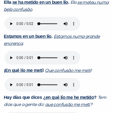
Ella
se ha metido en un buen lío
.
Ela
se meteu numa
bela confusão
.
E
stamos en un buen lío
.
Estamos numa grande
encrenca
.
¡
En qué lío me metí
!
Que confusão me meti
!
Hay días que dices ¿
en qué lío me he metido
?
Tem
dias que a gente diz:
que confusão me meti
?