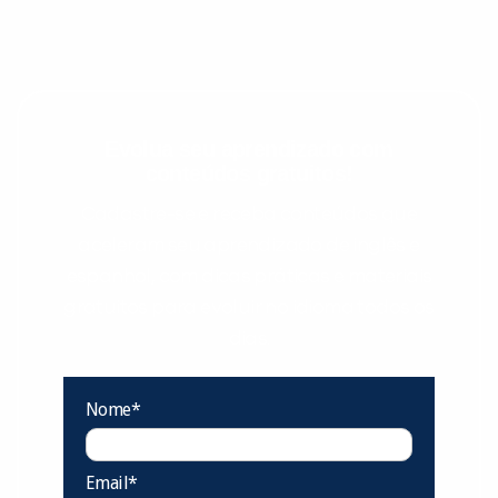
Evolua seu aprendizado com
conteúdos gratuitos!
Cadastre-se e receba conteúdos que
aceleram seu aprendizado de inglês e
espanhol, com dicas práticas e materiais
gratuitos para evoluir no idioma todos os
dias.
Nome*
Email*