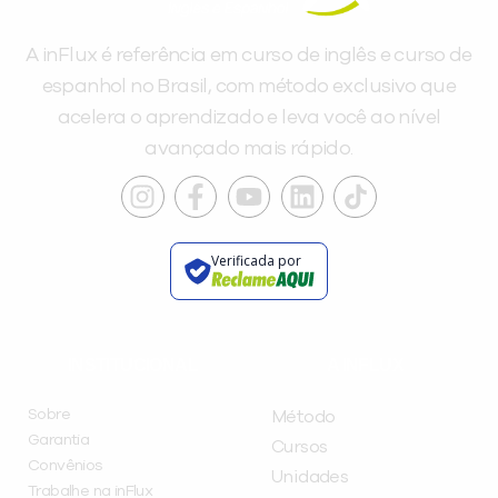
A inFlux é referência em curso de inglês e curso de
espanhol no Brasil, com método exclusivo que
acelera o aprendizado e leva você ao nível
avançado mais rápido.
Verificada por
INSTITUCIONAL
A INFLUX
Sobre
Método
Garantia
Cursos
Convênios
Unidades
Trabalhe na inFlux