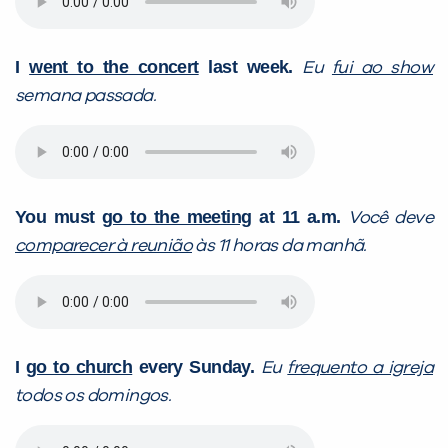
I
went to the concert
last week.
Eu
fui ao show
semana passada.
You must
go to the meeting
at 11 a.m.
Você deve
comparecer à reunião
às 11 horas da manhã.
I
go to church
every Sunday.
Eu
frequento a igreja
todos os domingos.