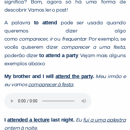
significa? Bom, agora só há uma forma de
descobrir. Vamos ler o post!
to attend
A palavra
pode ser usada quando
queremos dizer algo
como
comparecer
,
ir
ou
frequentar
. Por exemplo, se
vocês quiserem dizer
comparecer a uma festa
,
to attend a party
poderão dizer
. Vejam mais alguns
exemplos abaixo:
My brother and I will
attend the party
.
Meu irmão e
eu vamos
comparecer à festa
.
I
attended a lecture
last night.
Eu
fui a uma palestra
ontem à noite.