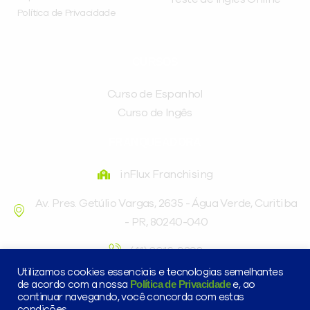
Política de Privacidade
CURSOS
Curso de Espanhol
Curso de Ingês
FRANQUEADORA
inFlux Franchising
Av. Pres. Getúlio Vargas, 2635 - Água Verde, Curitiba
- PR, 80240-040
(41) 3016-9898
Utilizamos cookies essenciais e tecnologias semelhantes
Política de Privacidade
de acordo com a nossa
e, ao
continuar navegando, você concorda com estas
condições.