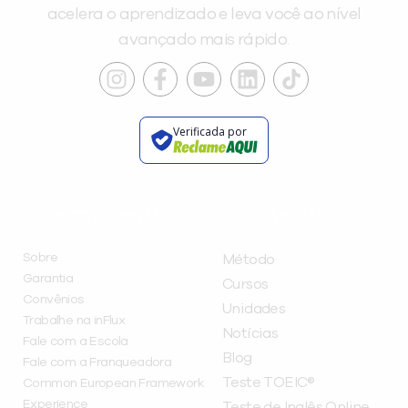
acelera o aprendizado e leva você ao nível
avançado mais rápido.
Verificada por
INSTITUCIONAL
A INFLUX
Sobre
Método
Garantia
Cursos
Convênios
Unidades
Trabalhe na inFlux
Notícias
Fale com a Escola
Blog
Fale com a Franqueadora
Teste TOEIC®
Common European Framework
Experience
Teste de Inglês Online