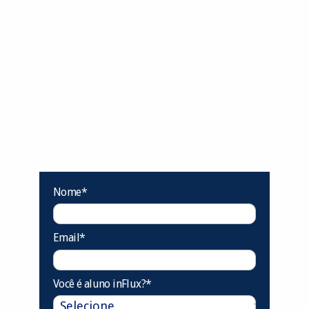
Evolua seu aprendizado com
conteúdos gratuitos!
Cadastre-se e receba conteúdos que
aceleram seu aprendizado de inglês e
espanhol, com dicas práticas e materiais
gratuitos para evoluir no idioma todos os
dias.
Nome*
Email*
Você é aluno inFlux?*