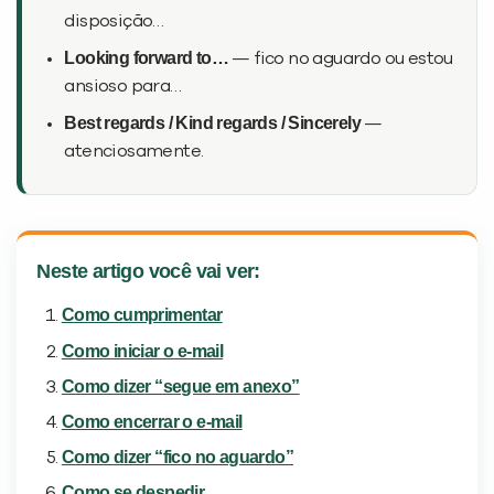
disposição…
Looking forward to…
— fico no aguardo ou estou
ansioso para…
Best regards / Kind regards / Sincerely
—
atenciosamente.
Você é aluno inFlux?
Neste artigo você vai ver:
Sim
Não
Como cumprimentar
Como iniciar o e-mail
Como dizer “segue em anexo”
Como encerrar o e-mail
VOLTAR
Como dizer “fico no aguardo”
Como se despedir