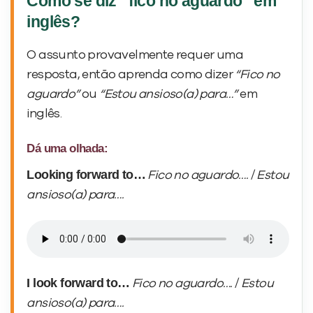
Chunks como Don’t hesitate to contact me e Feel
free to contact me ajudam a encerrar o e-mail.
Como se diz “fico no aguardo” em
inglês?
O assunto provavelmente requer uma
resposta, então aprenda como dizer
“Fico no
aguardo”
ou
“Estou ansioso(a) para…”
em
inglês.
Dá uma olhada: