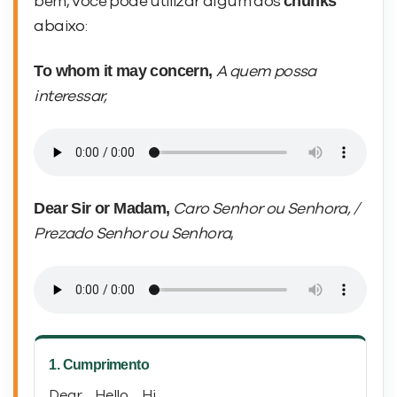
chunks
bem, você pode utilizar algum dos
abaixo:
To whom it may concern,
A quem possa
interessar,
Dear Sir or Madam,
Caro Senhor ou Senhora, /
Prezado Senhor ou Senhora
,
1. Cumprimento
Dear…, Hello…, Hi…