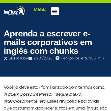
Menu
Conheça a inFlux
Testes e Certificações
Fale Conosco
Portal do aluno
inFlux Climber
Seja um franqueado
Aprenda a escrever e-
mails corporativos em
inglês com chunks
Bruna Iubel
21/01/2025
Tempo de leitura:
Você já deve estar familiarizado com termos como:
‘
A quem possa interessar
‘
, ‘segue anexo
‘
,
‘
Atenciosamente
‘
, etc.
Esses grupos de palavras
que costumam aparecer juntos em uma língua são