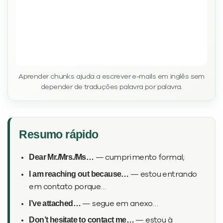
Desculpe!
Não encontramos nenhuma unidade
inFlux nesta cidade ou bairro que
você digitou.
Aprender chunks ajuda a escrever e-mails em inglês sem
depender de traduções palavra por palavra.
Resumo rápido
Dear Mr./Mrs./Ms…
— cumprimento formal;
I am reaching out because…
— estou entrando
em contato porque…
Preencha com seus dados abaixo e
I’ve attached…
— segue em anexo…
já vamos te colocar em contato
com a
:
Don’t hesitate to contact me…
— estou à