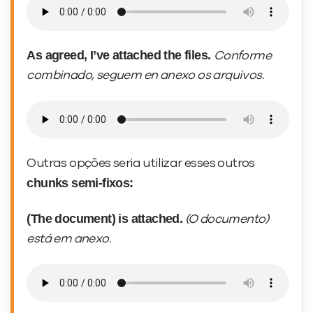
As requested, I’ve attached the report.
Conforme solicitado,
segue em anexo o
relatório.
As agreed, I’ve attached the files.
Conforme
combinado,
seguem en anexo os arquivos.
Outras opções seria utilizar esses outros
chunks semi-fixos:
(The document) is attached.
(O documento)
está em anexo.