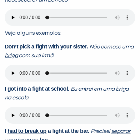
não), separar um barraco
Veja alguns exemplos:
Don’t
pick a fight
with your sister.
Não
comece uma
briga
com sua irmã.
I
got into a fight
at school.
Eu
entrei em uma briga
na escola.
I
had to break up
a fight at the bar.
Precisei
separar