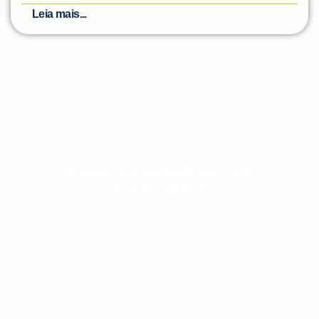
Leia mais...
Evolua seu aprendizado com
conteúdos gratuitos!
Cadastre-se e receba conteúdos que
aceleram seu aprendizado de inglês e
espanhol, com dicas práticas e materiais
gratuitos para evoluir no idioma todos os
dias.