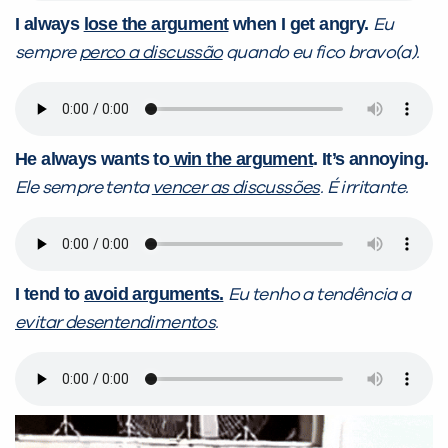
I always
lose the argument
when I get angry.
Eu
sempre
perco a discussão
quando eu fico bravo(a).
He always wants to
win the argument
. It’s annoying.
Ele sempre tenta
vencer as discussões
. É irritante.
I tend to
avoid arguments.
Eu tenho a tendência a
evitar desentendimentos
.