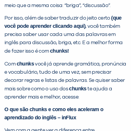
meio que a mesma coisa: “briga”, “discussão”.
(que
Por isso, além de saber traduzir do jeito certo
você pode aprender clicando aqui)
, você também
precisa saber usar cada uma das palavras em
inglês para discussão, briga, etc. E a melhor forma
chunks!
de fazer isso é com
PEÇA UMA DEMONSTRAÇÃO DE MÉTODO
chunks
Com
você já aprende gramática, pronúncia
e vocabulário, tudo de uma vez, sem precisar
Desculpe!
decorar regras e listas de palavras. Se quiser saber
Não encontramos nenhuma unidade
chunks
mais sobre como o uso dos
te ajuda a
inFlux nesta cidade ou bairro que
aprender mais e melhor, acesse:
você digitou.
O que são chunks e como eles aceleram o
aprendizado do inglês – inFlux
Vem com a gente ver a diferença entre