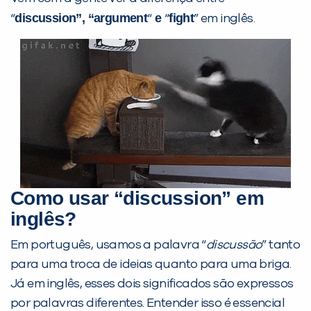
discussion”, “argument
e
fight
“
“
“
” em inglês.
Preencha com seus dados abaixo e
já vamos te colocar em contato
com a
:
Como usar “discussion” em
inglês?
Em português, usamos a palavra “
discussão
” tanto
para uma troca de ideias quanto para uma briga.
Já em inglês, esses dois significados são expressos
Você é aluno inFlux?
por palavras diferentes. Entender isso é essencial