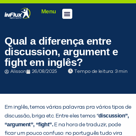
Menu
Conheça a inFlux
Testes e Certificações
Fale Conosco
Portal do aluno
inFlux Climber
Seja um franqueado
Qual a diferença entre
discussion, argument e
fight em inglês?
Alisson
26/08/2025
Tempo de leitura:
Em inglês, temos várias palavras pra vários tipos de
discussion”,
discussão, briga etc. Entre eles temos “
“argument”, “fight”.
E na hora de traduzir, pode
ficar um pouco confuso: no português tudo vira