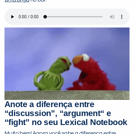
uma briga
no bar.
Anote a diferença entre
“
discussion”, “argument
“
e
“
fight
” no seu Lexical Notebook
Muito bem! Agora você sabe a diferença entre