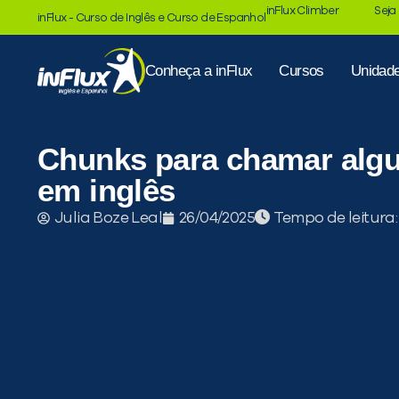
inFlux Climber
Seja
inFlux - Curso de Inglês e Curso de Espanhol
Conheça a inFlux
Cursos
Unidad
Chunks para chamar algu
em inglês
Tempo de leitura
Julia Boze Leal
26/04/2025