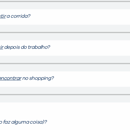
tir
a corrida?
ir
depois do trabalho?
encontrar
no shopping?
o faz alguma coisa)?