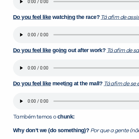
Do you feel like
watch
ing
the race?
Tá afim de assis
Do you feel like
go
ing
out after work?
Tá afim de sa
Do you feel like
meet
ing
at the mall?
Tá afim de se 
chunk:
Também temos o
Why don’t we (do something)?
Por que a gente (nã