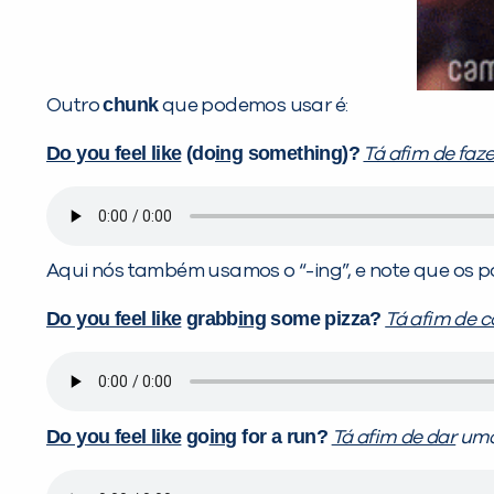
chunk
Outro
que podemos usar é:
Do you feel like
(do
ing
something)?
Tá afim de faze
Aqui nós também usamos o “-ing”, e note que os 
Do you feel like
grabb
ing
some pizza?
Tá afim de 
Do you feel like
go
ing
for a run?
Tá afim de dar
uma