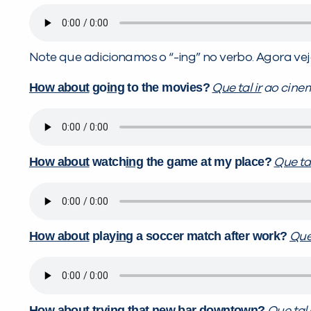
Note que adicionamos o “-ing” no verbo. Agora v
How about
go
ing
to the movies?
Que tal ir
ao cine
How about
watch
ing
the game at my place?
Que tal
How about
play
ing
a soccer match after work?
Que
How about
try
ing
that new bar downtown?