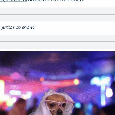
 experimentar
aquele bar novo no Centro?
r
juntos ao show?