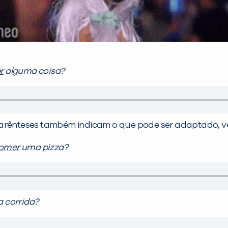
r
alguma coisa?
parênteses também indicam o que pode ser adaptado, v
comer
uma pizza?
 corrida?