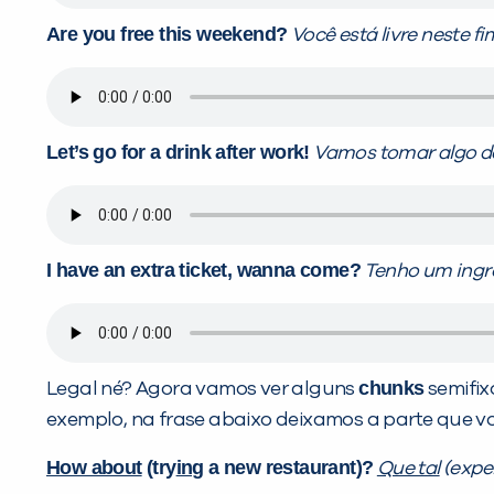
Are you free this weekend?
Você está livre neste 
Let’s go for a drink after work!
Vamos tomar algo de
I have an extra ticket, wanna come?
Tenho um ingre
chunks
Legal né? Agora vamos ver alguns
semifixo
exemplo, na frase abaixo deixamos a parte que v
How about
(try
ing
a new restaurant)?
Que tal
(expe