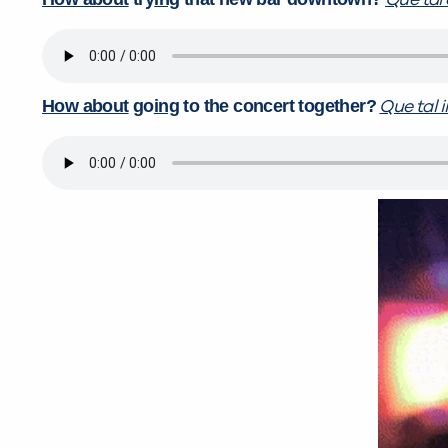
Que tal
How about
go
ing
to the concert together?
Que tal i