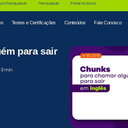
 um Franqueado
Franqueado
Portal do Aluno
es
Testes e Certificações
Conteúdos
Fale Conosco
ém para sair
: