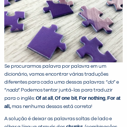
Preencha com seus dados abaixo e
já vamos te colocar em contato
com a
:
Se procurarmos palavra por palavra em um
dicionário, vamos encontrar várias traduções
diferentes para cada uma dessas palavras: “
do
” e
“
nada
”. Podemos tentar juntá-las para traduzir
Of at all
Of one bit
For nothing
For at
para o inglês:
,
,
,
all,
mas nenhuma dessas está correta!
Você é aluno inFlux?
A solução é deixar as palavras soltas de lado e
Sim
Não
chunks