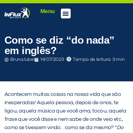
Menu
Conheça a inFlux
Testes e Certificações
Fale Conosco
Portal do aluno
inFlux Climber
Seja um franqueado
Como se diz “do nada”
em inglês?
Bruna Iubel
14/07/2023
Tempo de leitura:
Acontecem muitas coisas na nossa vida que são
inesperadas! Aquela pessoa, depois de anos, te
ligou; aquela música que você ama, tocou; aquela
frase que você disse e nem sabe de onde veio etc.,
como se tivessem vindo… como se diz mesmo? “
Do