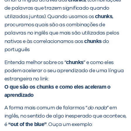
olhar a língua através dos
, (combinações
de palavras que trazem significado quando
chunks
utilizadas juntas). Quando usamos os
,
procuramos quais são as combinações de
palavras no inglês que mais são utilizadas pelos
chunks
nativos e às correlacionamos aos
do
VOLTAR
português
chunks
Entenda melhor sobre os “
” e como eles
podem acelerar o seu aprendizado de uma língua
estrangeira no link:
O que são os chunks e como eles aceleram o
aprendizado
A forma mais comum de falarmos “
do nada
” em
inglês, no sentido de algo inesperado que acontece,
“out of the blue”
é
. Ouça um exemplo: