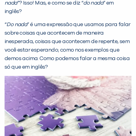
nada
”? Isso! Mas, e como se diz “
do nada
” em
inglês?
“
Do nada
” é uma expressão que usamos para falar
sobre coisas que acontecem de maneira
inesperada, coisas que acontecem de repente, sem
PEÇA UMA DEMONSTRAÇÃO DE MÉTODO
você estar esperando; como nos exemplos que
demos acima. Como podemos falar a mesma coisa
só que em inglês?
Desculpe!
Não encontramos nenhuma unidade
inFlux nesta cidade ou bairro que
você digitou.