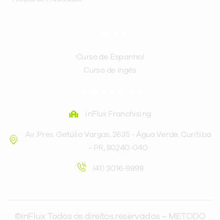
CURSOS
Curso de Espanhol
Curso de Ingês
FRANQUEADORA
inFlux Franchising
Av. Pres. Getúlio Vargas, 2635 - Água Verde, Curitiba
- PR, 80240-040
(41) 3016-9898
©inFlux Todos os direitos reservados – METODO