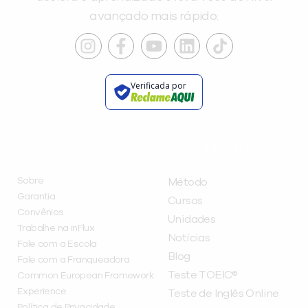
avançado mais rápido.
Verificada por
INSTITUCIONAL
A INFLUX
Sobre
Método
Garantia
Cursos
Convênios
Unidades
Trabalhe na inFlux
Notícias
Fale com a Escola
Blog
Fale com a Franqueadora
Teste TOEIC®
Common European Framework
Experience
Teste de Inglês Online
Política de Privacidade