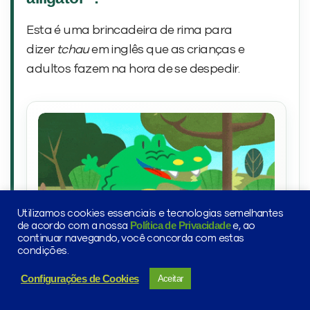
Esta é uma brincadeira de rima para
dizer
tchau
em inglês que as crianças e
adultos fazem na hora de se despedir.
Utilizamos cookies essenciais e tecnologias semelhantes
Política de Privacidade
de acordo com a nossa
e, ao
continuar navegando, você concorda com estas
condições.
See you later, alligator
A rima
é uma despedida
divertida, muito associada a conversas com
Configurações de Cookies
Aceitar
crianças.